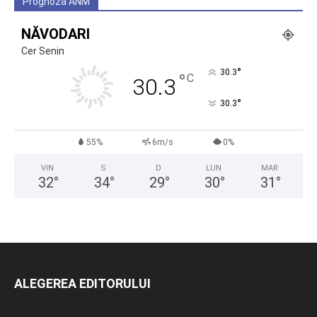
Prognoza ANM
NĂVODARI
Cer Senin
°
30.3
°
C
30.3
°
30.3
55%
6m/s
0%
VIN
S
D
LUN
MAR
32
°
34
°
29
°
30
°
31
°
ALEGEREA EDITORULUI