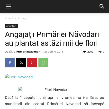
Acasă
Anunțuri
Anunțuri
Angajații Primăriei Năvodari
au plantat astăzi mii de flori
De către
PrimariaNavodari
-
21 aprilie, 2015
2202
0
Dacă la începutul lunii aprilie, vremea nu i-a lăsat pe
muncitorii din cadrul Primăriei Năvodari să înceapă