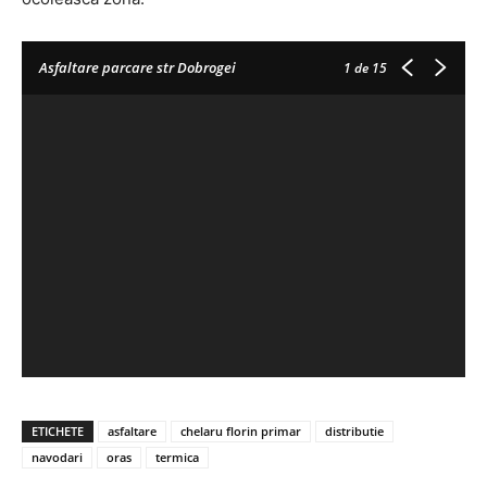
Asfaltare parcare str Dobrogei
1
de 15
ETICHETE
asfaltare
chelaru florin primar
distributie
navodari
oras
termica