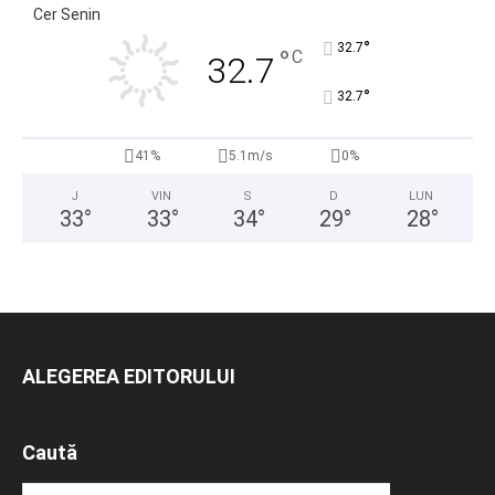
Cer Senin
°
32.7
°
C
32.7
°
32.7
41%
5.1m/s
0%
J
VIN
S
D
LUN
33
°
33
°
34
°
29
°
28
°
ALEGEREA EDITORULUI
Caută