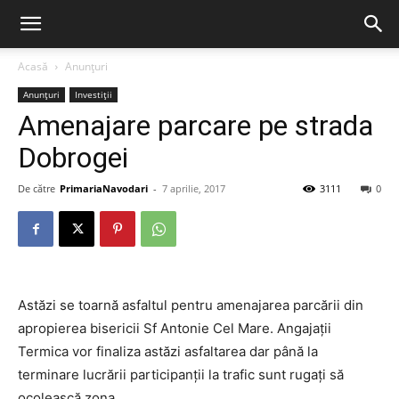
Acasă
Anunțuri
Anunțuri
Investiții
Amenajare parcare pe strada
Dobrogei
De către
PrimariaNavodari
-
7 aprilie, 2017
3111
0
Astăzi se toarnă asfaltul pentru amenajarea parcării din
apropierea bisericii Sf Antonie Cel Mare. Angajații
Termica vor finaliza astăzi asfaltarea dar până la
terminare lucrării participanții la trafic sunt rugați să
ocolească zona.