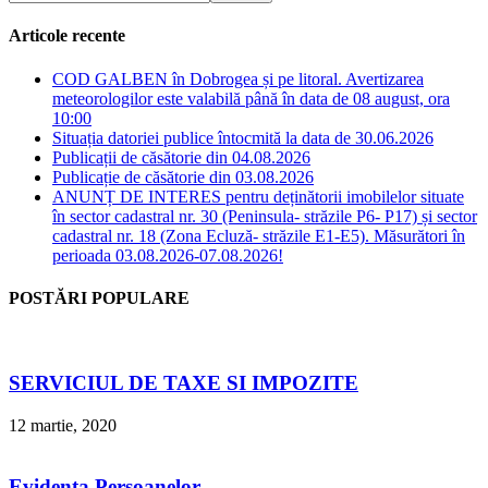
Articole recente
COD GALBEN în Dobrogea și pe litoral. Avertizarea
meteorologilor este valabilă până în data de 08 august, ora
10:00
Situația datoriei publice întocmită la data de 30.06.2026
Publicații de căsătorie din 04.08.2026
Publicație de căsătorie din 03.08.2026
ANUNȚ DE INTERES pentru deținătorii imobilelor situate
în sector cadastral nr. 30 (Peninsula- străzile P6- P17) și sector
cadastral nr. 18 (Zona Ecluză- străzile E1-E5). Măsurători în
perioada 03.08.2026-07.08.2026!
POSTĂRI POPULARE
SERVICIUL DE TAXE SI IMPOZITE
12 martie, 2020
Evidența Persoanelor