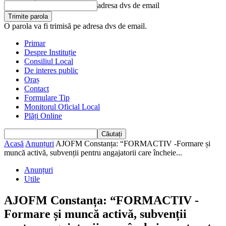
adresa dvs de email
O parola va fi trimisă pe adresa dvs de email.
Primar
Despre Instituție
Consiliul Local
De interes public
Oraș
Contact
Formulare Tip
Monitorul Oficial Local
Plăți Online
Acasă
Anunțuri
AJOFM Constanța: “FORMACTIV -Formare și
muncă activă, subvenții pentru angajatorii care încheie...
Anunțuri
Utile
AJOFM Constanța: “FORMACTIV -
Formare și muncă activă, subvenții