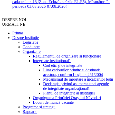
cadastral nr. 18 (Zona Ecluză- străzile E1-E5). Măsurători în
perioada 03.08.2026-07.08.2026!
DESPRE NOI
URMAȚI-NE
Primar
Despre Instituție
Legislație
Conducere
Organizare
Regulamentul de organizare și funcționare
Integritate instituțională
Cod etic și de integritate
Lista cadourilor primite si destinatia
acestora, conform Legii nr. 251/2004
Mecanismul de raportare a încălcărilor legii
Declarația privind asumarea unei agende
de integritate organizațională
Planul de integritate al instituției
Organigrama Primăriei Orașului Năvodari
Locuri de muncă vacante
Programe și strategii
Rapoarte