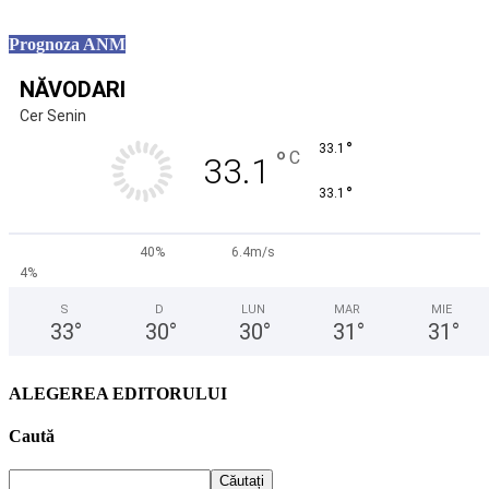
Prognoza ANM
NĂVODARI
Cer Senin
°
33.1
°
C
33.1
°
33.1
40%
6.4m/s
4%
S
D
LUN
MAR
MIE
33
°
30
°
30
°
31
°
31
°
ALEGEREA EDITORULUI
Caută