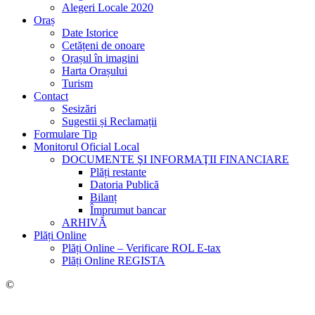
Alegeri Locale 2020
Oraș
Date Istorice
Cetățeni de onoare
Orașul în imagini
Harta Orașului
Turism
Contact
Sesizări
Sugestii și Reclamații
Formulare Tip
Monitorul Oficial Local
DOCUMENTE ŞI INFORMAŢII FINANCIARE
Plăți restante
Datoria Publică
Bilanț
Împrumut bancar
ARHIVĂ
Plăți Online
Plăți Online – Verificare ROL E-tax
Plăți Online REGISTA
©