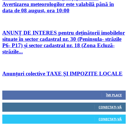
Avertizarea meteorologilor este valabilă până în
data de 08 august, ora 10:00
ANUNȚ DE INTERES pentru deținătorii imobilelor
situate în sector cadastral nr. 30 (Peninsula- străzile
P6- P17) și sector cadastral nr. 18 (Zona Ecluză-
străzile...
Anunțuri colective TAXE ȘI IMPOZITE LOCALE
Urmăriți-ne
0
Fani
ÎMI PLACE
0
Cititori
CONECTAȚI-VĂ
0
Cititori
CONECTAȚI-VĂ