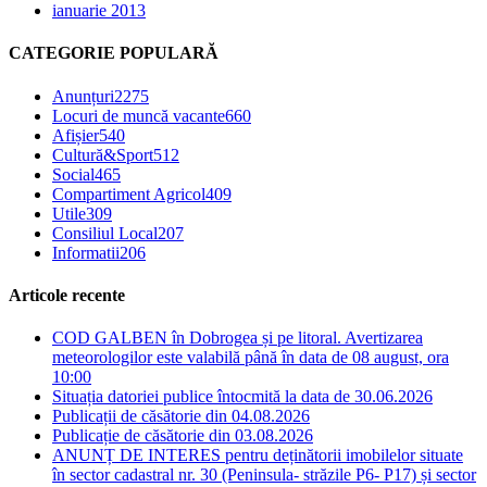
ianuarie 2013
CATEGORIE POPULARĂ
Anunțuri
2275
Locuri de muncă vacante
660
Afișier
540
Cultură&Sport
512
Social
465
Compartiment Agricol
409
Utile
309
Consiliul Local
207
Informatii
206
Articole recente
COD GALBEN în Dobrogea și pe litoral. Avertizarea
meteorologilor este valabilă până în data de 08 august, ora
10:00
Situația datoriei publice întocmită la data de 30.06.2026
Publicații de căsătorie din 04.08.2026
Publicație de căsătorie din 03.08.2026
ANUNȚ DE INTERES pentru deținătorii imobilelor situate
în sector cadastral nr. 30 (Peninsula- străzile P6- P17) și sector