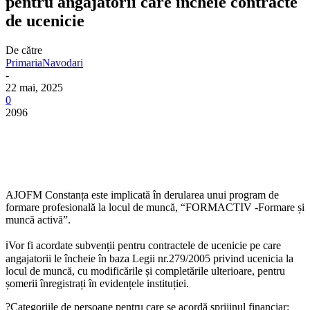
pentru angajatorii care încheie contracte
de ucenicie
De către
PrimariaNavodari
-
22 mai, 2025
0
2096
AJOFM Constanța este implicată în derularea unui program de
formare profesională la locul de muncă, “FORMACTIV -Formare și
muncă activă”.
ℹ️Vor fi acordate subvenții pentru contractele de ucenicie pe care
angajatorii le încheie în baza Legii nr.279/2005 privind ucenicia la
locul de muncă, cu modificările și completările ulterioare, pentru
șomerii înregistrați în evidențele instituției.
?Categoriile de persoane pentru care se acordă sprijinul financiar: