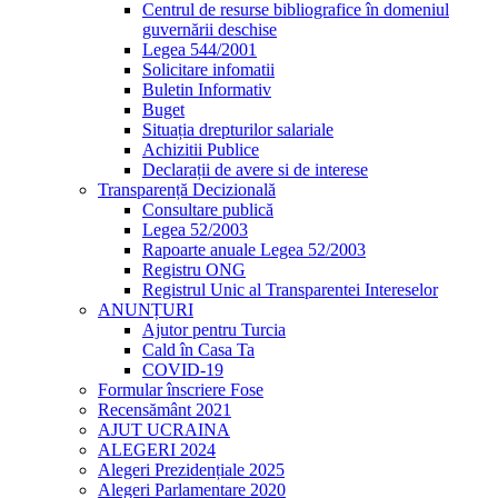
Centrul de resurse bibliografice în domeniul
guvernării deschise
Legea 544/2001
Solicitare infomatii
Buletin Informativ
Buget
Situația drepturilor salariale
Achizitii Publice
Declarații de avere si de interese
Transparență Decizională
Consultare publică
Legea 52/2003
Rapoarte anuale Legea 52/2003
Registru ONG
Registrul Unic al Transparentei Intereselor
ANUNȚURI
Ajutor pentru Turcia
Cald în Casa Ta
COVID-19
Formular înscriere Fose
Recensământ 2021
AJUT UCRAINA
ALEGERI 2024
Alegeri Prezidențiale 2025
Alegeri Parlamentare 2020