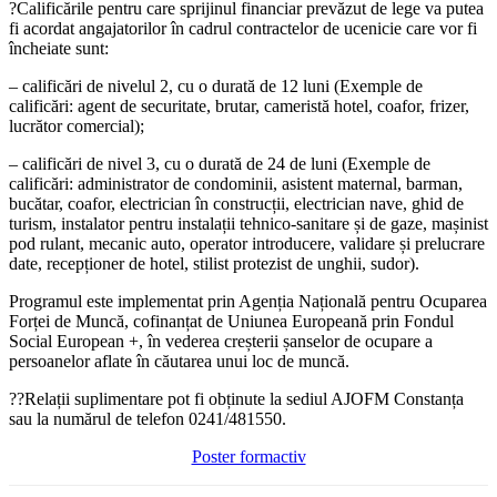
?Calificările pentru care sprijinul financiar prevăzut de lege va putea
fi acordat angajatorilor în cadrul contractelor de ucenicie care vor fi
încheiate sunt:
– calificări de nivelul 2, cu o durată de 12 luni (Exemple de
calificări: agent de securitate, brutar, cameristă hotel, coafor, frizer,
lucrător comercial);
– calificări de nivel 3, cu o durată de 24 de luni (Exemple de
calificări: administrator de condominii, asistent maternal, barman,
bucătar, coafor, electrician în construcții, electrician nave, ghid de
turism, instalator pentru instalații tehnico-sanitare și de gaze, mașinist
pod rulant, mecanic auto, operator introducere, validare și prelucrare
date, recepționer de hotel, stilist protezist de unghii, sudor).
Programul este implementat prin Agenția Națională pentru Ocuparea
Forței de Muncă, cofinanțat de Uniunea Europeană prin Fondul
Social European +, în vederea creșterii șanselor de ocupare a
persoanelor aflate în căutarea unui loc de muncă.
??Relații suplimentare pot fi obținute la sediul AJOFM Constanța
sau la numărul de telefon 0241/481550.
Poster formactiv