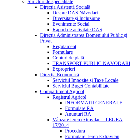
Structuri de specialitate
Direcția Asistență Socială
Despre DAS Năvodari
Diversitate și Incluziune
Evenimente Social
Raport de activitate DAS
Direcția Administrarea Domeniului Public și
Privat
Regulament
Formulare
Conturi de plată
TRANSPORT PUBLIC NĂVODARI
Exproprieri
Direcția Economică
Serviciul Impozite și Taxe Locale
Serviciul Buget Contabilitate
Compartiment Agricol
Registrul Agricol
INFORMATII GENERALE
Formulare RA
Anunțuri RA
Vânzare teren extravilan – LEGEA
17/2014
Procedura
Formulare Teren Extravilan