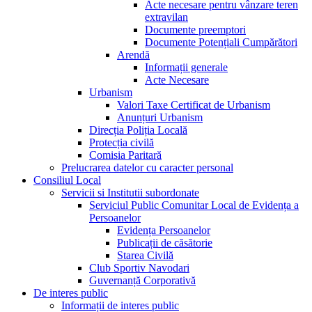
Acte necesare pentru vânzare teren
extravilan
Documente preemptori
Documente Potențiali Cumpărători
Arendă
Informații generale
Acte Necesare
Urbanism
Valori Taxe Certificat de Urbanism
Anunțuri Urbanism
Direcția Poliția Locală
Protecția civilă
Comisia Paritară
Prelucrarea datelor cu caracter personal
Consiliul Local
Servicii si Institutii subordonate
Serviciul Public Comunitar Local de Evidența a
Persoanelor
Evidența Persoanelor
Publicații de căsătorie
Starea Civilă
Club Sportiv Navodari
Guvernanță Corporativă
De interes public
Informații de interes public