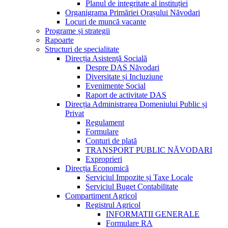
Planul de integritate al instituției
Organigrama Primăriei Orașului Năvodari
Locuri de muncă vacante
Programe și strategii
Rapoarte
Structuri de specialitate
Direcția Asistență Socială
Despre DAS Năvodari
Diversitate și Incluziune
Evenimente Social
Raport de activitate DAS
Direcția Administrarea Domeniului Public și
Privat
Regulament
Formulare
Conturi de plată
TRANSPORT PUBLIC NĂVODARI
Exproprieri
Direcția Economică
Serviciul Impozite și Taxe Locale
Serviciul Buget Contabilitate
Compartiment Agricol
Registrul Agricol
INFORMATII GENERALE
Formulare RA