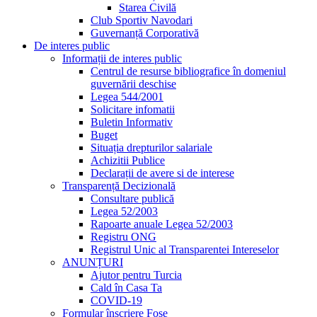
Starea Civilă
Club Sportiv Navodari
Guvernanță Corporativă
De interes public
Informații de interes public
Centrul de resurse bibliografice în domeniul
guvernării deschise
Legea 544/2001
Solicitare infomatii
Buletin Informativ
Buget
Situația drepturilor salariale
Achizitii Publice
Declarații de avere si de interese
Transparență Decizională
Consultare publică
Legea 52/2003
Rapoarte anuale Legea 52/2003
Registru ONG
Registrul Unic al Transparentei Intereselor
ANUNȚURI
Ajutor pentru Turcia
Cald în Casa Ta
COVID-19
Formular înscriere Fose