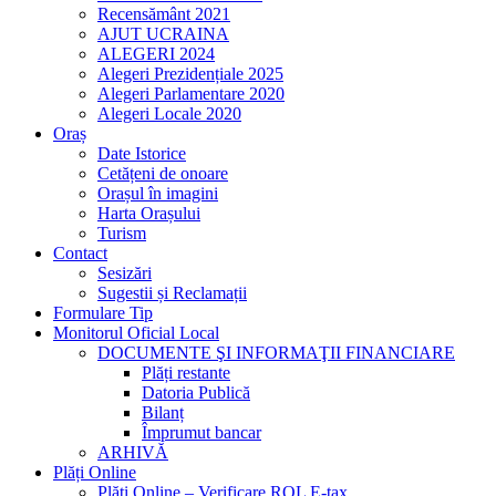
Recensământ 2021
AJUT UCRAINA
ALEGERI 2024
Alegeri Prezidențiale 2025
Alegeri Parlamentare 2020
Alegeri Locale 2020
Oraș
Date Istorice
Cetățeni de onoare
Orașul în imagini
Harta Orașului
Turism
Contact
Sesizări
Sugestii și Reclamații
Formulare Tip
Monitorul Oficial Local
DOCUMENTE ŞI INFORMAŢII FINANCIARE
Plăți restante
Datoria Publică
Bilanț
Împrumut bancar
ARHIVĂ
Plăți Online
Plăți Online – Verificare ROL E-tax