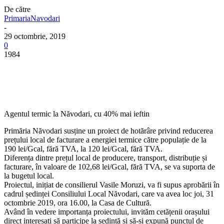
De către
PrimariaNavodari
-
29 octombrie, 2019
0
1984
Agentul termic la Năvodari, cu 40% mai ieftin
Primăria Năvodari susține un proiect de hotărâre privind reducerea
prețului local de facturare a energiei termice către populație de la
190 lei/Gcal, fără TVA, la 120 lei/Gcal, fără TVA.
Diferența dintre prețul local de producere, transport, distribuție și
facturare, în valoare de 102,68 lei/Gcal, fără TVA, se va suporta de
la bugetul local.
Proiectul, inițiat de consilierul Vasile Moruzi, va fi supus aprobării în
cadrul ședinței
Consiliului Local Năvodari, care va avea loc joi, 31
octombrie 2019, ora 16.00, la Casa de Cultură.
Având în vedere importanța proiectului, invităm cetățenii orașului
direct interesați să participe la ședință și să-și expună punctul de