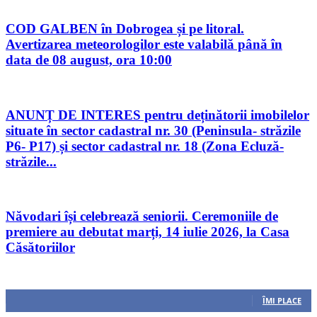
COD GALBEN în Dobrogea și pe litoral.
Avertizarea meteorologilor este valabilă până în
data de 08 august, ora 10:00
ANUNȚ DE INTERES pentru deținătorii imobilelor
situate în sector cadastral nr. 30 (Peninsula- străzile
P6- P17) și sector cadastral nr. 18 (Zona Ecluză-
străzile...
Năvodari își celebrează seniorii. Ceremoniile de
premiere au debutat marți, 14 iulie 2026, la Casa
Căsătoriilor
Urmăriți-ne
0
Fani
ÎMI PLACE
0
Cititori