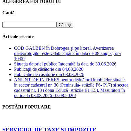
ALEGEREA EDITORULUI
Caută
Articole recente
COD GALBEN în Dobrogea și pe litoral. Avertizarea
meteorologilor este valabilă până în data de 08 august, ora
10:00
Situația datoriei publice întocmită la data de 30.06.2026
Publicații de căsătorie din 04.08.2026
Publicație de căsătorie din 03.08.2026
ANUNȚ DE INTERES pentru deținătorii imobilelor situate
în sector cadastral nr. 30 (Peninsula- străzile P6- P17) și sector
cadastral nr. 18 (Zona Ecluză- străzile E1-E5). Măsurători în
perioada 03.08.2026-07.08.2026!
POSTĂRI POPULARE
SERVICIUL DE TAXE SI IMPOZITE