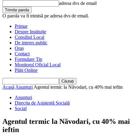
adresa dvs de email
O parola va fi trimisă pe adresa dvs de email.
Primar
Despre Instituție
Consiliul Local
De interes public
Oraș
Contact
Formulare Tip
Monitorul Oficial Local
Plăți Online
Acasă
Anunțuri
Agentul termic la Năvodari, cu 40% mai ieftin
Anunțuri
Direcția de Asistență Socială
Social
Agentul termic la Năvodari, cu 40% mai
ieftin