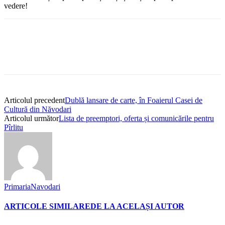
vedere!
Articolul precedent
Dublă lansare de carte, în Foaierul Casei de
Cultură din Năvodari
Articolul următor
Lista de preemptori, oferta și comunicările pentru
Pîrlitu
PrimariaNavodari
ARTICOLE SIMILARE
DE LA ACELAȘI AUTOR