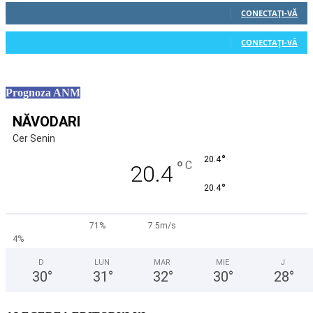
CONECTAȚI-VĂ
0
Cititori
CONECTAȚI-VĂ
Prognoza ANM
NĂVODARI
Cer Senin
°
20.4
°
C
20.4
°
20.4
71%
7.5m/s
4%
D
LUN
MAR
MIE
J
30
°
31
°
32
°
30
°
28
°