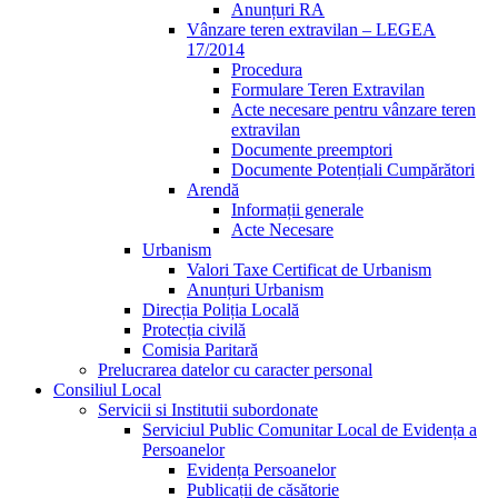
Anunțuri RA
Vânzare teren extravilan – LEGEA
17/2014
Procedura
Formulare Teren Extravilan
Acte necesare pentru vânzare teren
extravilan
Documente preemptori
Documente Potențiali Cumpărători
Arendă
Informații generale
Acte Necesare
Urbanism
Valori Taxe Certificat de Urbanism
Anunțuri Urbanism
Direcția Poliția Locală
Protecția civilă
Comisia Paritară
Prelucrarea datelor cu caracter personal
Consiliul Local
Servicii si Institutii subordonate
Serviciul Public Comunitar Local de Evidența a
Persoanelor
Evidența Persoanelor
Publicații de căsătorie