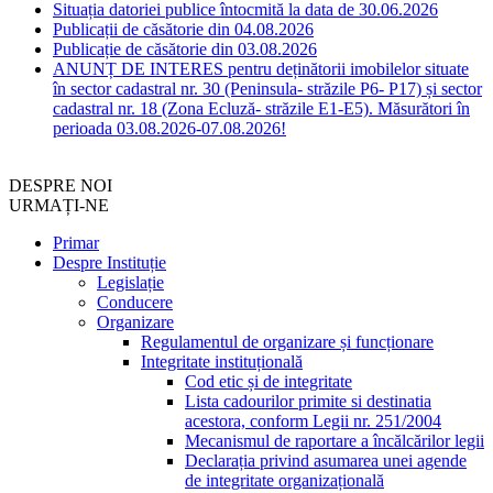
Situația datoriei publice întocmită la data de 30.06.2026
Publicații de căsătorie din 04.08.2026
Publicație de căsătorie din 03.08.2026
ANUNȚ DE INTERES pentru deținătorii imobilelor situate
în sector cadastral nr. 30 (Peninsula- străzile P6- P17) și sector
cadastral nr. 18 (Zona Ecluză- străzile E1-E5). Măsurători în
perioada 03.08.2026-07.08.2026!
DESPRE NOI
URMAȚI-NE
Primar
Despre Instituție
Legislație
Conducere
Organizare
Regulamentul de organizare și funcționare
Integritate instituțională
Cod etic și de integritate
Lista cadourilor primite si destinatia
acestora, conform Legii nr. 251/2004
Mecanismul de raportare a încălcărilor legii
Declarația privind asumarea unei agende
de integritate organizațională