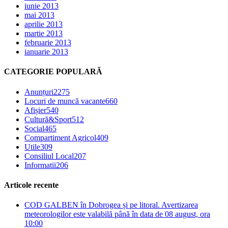
iunie 2013
mai 2013
aprilie 2013
martie 2013
februarie 2013
ianuarie 2013
CATEGORIE POPULARĂ
Anunțuri
2275
Locuri de muncă vacante
660
Afișier
540
Cultură&Sport
512
Social
465
Compartiment Agricol
409
Utile
309
Consiliul Local
207
Informatii
206
Articole recente
COD GALBEN în Dobrogea și pe litoral. Avertizarea
meteorologilor este valabilă până în data de 08 august, ora
10:00