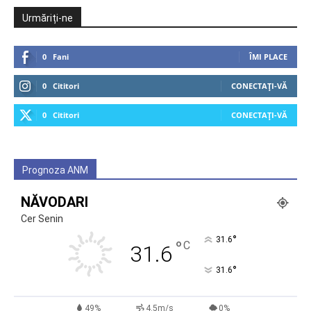
Urmăriți-ne
0
Fani
ÎMI PLACE
0
Cititori
CONECTAȚI-VĂ
0
Cititori
CONECTAȚI-VĂ
Prognoza ANM
NĂVODARI
Cer Senin
°
31.6
°
C
31.6
°
31.6
49%
4.5m/s
0%