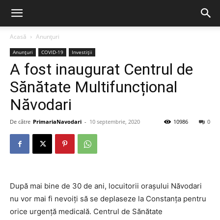
Acasă
Anunțuri
Anunțuri
COVID-19
Investiții
A fost inaugurat Centrul de
Sănătate Multifuncțional
Năvodari
De către
PrimariaNavodari
-
10 septembrie, 2020
10986
0
După mai bine de 30 de ani, locuitorii orașului Năvodari
nu vor mai fi nevoiți să se deplaseze la Constanța pentru
orice urgență medicală. Centrul de Sănătate