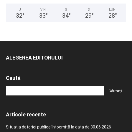
J
VIN
S
D
LUN
32
°
33
°
34
°
29
°
28
°
ALEGEREA EDITORULUI
Caută
Articole recente
Situația datoriei publice întocmită la data de 30.06.2026