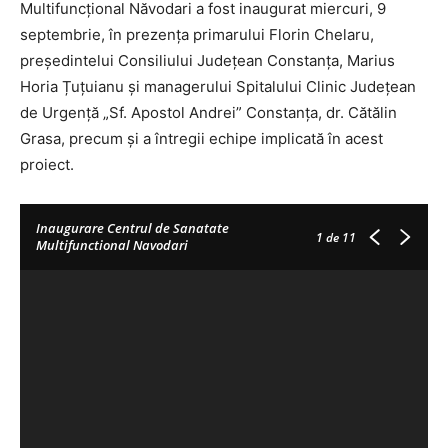
Multifuncțional Năvodari a fost inaugurat miercuri, 9
septembrie, în prezența primarului Florin Chelaru,
președintelui Consiliului Județean Constanța, Marius
Horia Țuțuianu și managerului Spitalului Clinic Județean
de Urgență „Sf. Apostol Andrei” Constanța, dr. Cătălin
Grasa, precum și a întregii echipe implicată în acest
proiect.
Inaugurare Centrul de Sanatate
1
de 11
Multifunctional Navodari