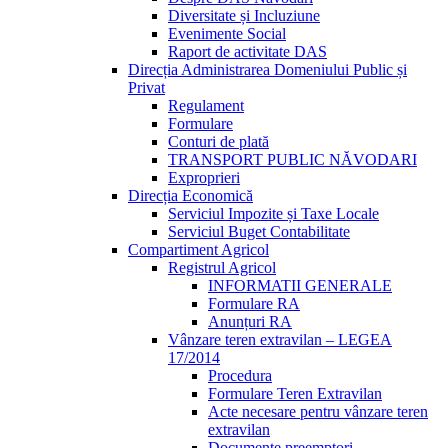
Diversitate și Incluziune
Evenimente Social
Raport de activitate DAS
Direcția Administrarea Domeniului Public și
Privat
Regulament
Formulare
Conturi de plată
TRANSPORT PUBLIC NĂVODARI
Exproprieri
Direcția Economică
Serviciul Impozite și Taxe Locale
Serviciul Buget Contabilitate
Compartiment Agricol
Registrul Agricol
INFORMATII GENERALE
Formulare RA
Anunțuri RA
Vânzare teren extravilan – LEGEA
17/2014
Procedura
Formulare Teren Extravilan
Acte necesare pentru vânzare teren
extravilan
Documente preemptori