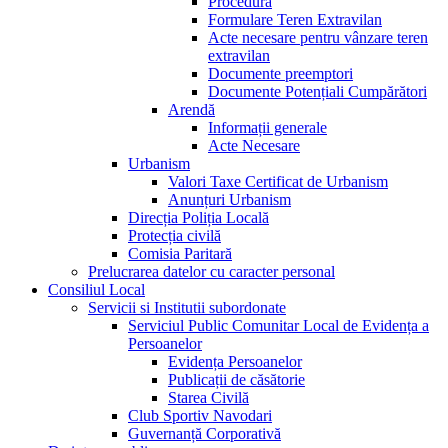
Procedura
Formulare Teren Extravilan
Acte necesare pentru vânzare teren
extravilan
Documente preemptori
Documente Potențiali Cumpărători
Arendă
Informații generale
Acte Necesare
Urbanism
Valori Taxe Certificat de Urbanism
Anunțuri Urbanism
Direcția Poliția Locală
Protecția civilă
Comisia Paritară
Prelucrarea datelor cu caracter personal
Consiliul Local
Servicii si Institutii subordonate
Serviciul Public Comunitar Local de Evidența a
Persoanelor
Evidența Persoanelor
Publicații de căsătorie
Starea Civilă
Club Sportiv Navodari
Guvernanță Corporativă