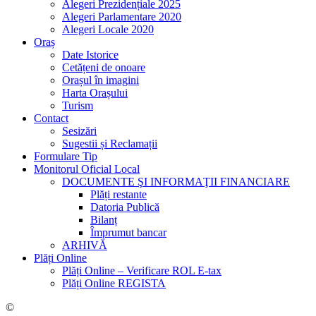
Alegeri Prezidențiale 2025
Alegeri Parlamentare 2020
Alegeri Locale 2020
Oraș
Date Istorice
Cetățeni de onoare
Orașul în imagini
Harta Orașului
Turism
Contact
Sesizări
Sugestii și Reclamații
Formulare Tip
Monitorul Oficial Local
DOCUMENTE ŞI INFORMAŢII FINANCIARE
Plăți restante
Datoria Publică
Bilanț
Împrumut bancar
ARHIVĂ
Plăți Online
Plăți Online – Verificare ROL E-tax
Plăți Online REGISTA
©