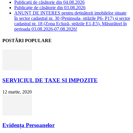
Publicații de căsătorie din 04.08.2026
Publicație de căsătorie din 03.08.2026
ANUNȚ DE INTERES pentru deținătorii imobilelor situate
în sector cadastral nr. 30 (Peninsula- străzile P6- P17) și sector
cadastral nr. 18 (Zona Ecluză- străzile E1-E5). Măsurători în
perioada 03.08.2026-07.08.2026!
POSTĂRI POPULARE
SERVICIUL DE TAXE SI IMPOZITE
12 martie, 2020
Evidența Persoanelor