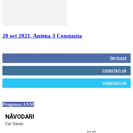
20 oct 2021, Antena 3 Constanta
Urmăriți-ne
0
Fani
ÎMI PLACE
0
Cititori
CONECTAȚI-VĂ
0
Cititori
CONECTAȚI-VĂ
Prognoza ANM
NĂVODARI
Cer Senin
°
22.3