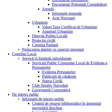
Documente Potențiali Cumpărători
Arendă
Informații generale
Acte Necesare
Urbanism
Valori Taxe Certificat de Urbanism
Anunțuri Urbanism
Direcția Poliția Locală
Protecția civilă
Comisia Paritară
Prelucrarea datelor cu caracter personal
Consiliul Local
Servicii si Institutii subordonate
Serviciul Public Comunitar Local de Evidența a
Persoanelor
Evidența Persoanelor
Publicații de căsătorie
Starea Civilă
Club Sportiv Navodari
Guvernanță Corporativă
De interes public
Informații de interes public
Centrul de resurse bibliografice în domeniul
guvernării deschise