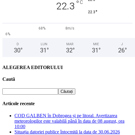
°
C
22.3
°
22.3
68%
8m/s
6%
D
LUN
MAR
MIE
J
30
°
31
°
32
°
31
°
26
°
ALEGEREA EDITORULUI
Caută
Articole recente
COD GALBEN în Dobrogea și pe litoral. Avertizarea
meteorologilor este valabilă până în data de 08 august, ora
10:00
Situația datoriei publice întocmită la data de 30.06.2026