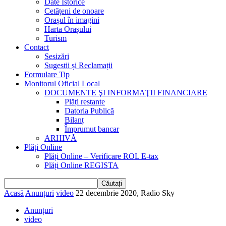
Date Istorice
Cetățeni de onoare
Orașul în imagini
Harta Orașului
Turism
Contact
Sesizări
Sugestii și Reclamații
Formulare Tip
Monitorul Oficial Local
DOCUMENTE ŞI INFORMAŢII FINANCIARE
Plăți restante
Datoria Publică
Bilanț
Împrumut bancar
ARHIVĂ
Plăți Online
Plăți Online – Verificare ROL E-tax
Plăți Online REGISTA
Acasă
Anunțuri
video
22 decembrie 2020, Radio Sky
Anunțuri
video