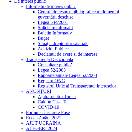
De interes public
Informații de interes public
Centrul de resurse bibliografice în domeniul
guvernării deschise
Legea 544/2001
Solicitare infomatii
Buletin Informativ
Buget
Situația drepturilor salariale
Achizitii Publice
Declarații de avere si de interese
Transparență Decizională
Consultare publică
Legea 52/2003
Rapoarte anuale Legea 52/2003
Registru ONG
Registrul Unic al Transparentei Intereselor
ANUNȚURI
Ajutor pentru Turcia
Cald în Casa Ta
COVID-19
Formular înscriere Fose
Recensământ 2021
AJUT UCRAINA
ALEGERI 2024