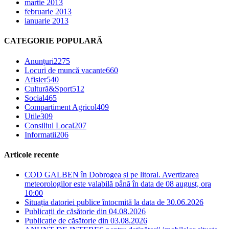
martie 2013
februarie 2013
ianuarie 2013
CATEGORIE POPULARĂ
Anunțuri
2275
Locuri de muncă vacante
660
Afișier
540
Cultură&Sport
512
Social
465
Compartiment Agricol
409
Utile
309
Consiliul Local
207
Informatii
206
Articole recente
COD GALBEN în Dobrogea și pe litoral. Avertizarea
meteorologilor este valabilă până în data de 08 august, ora
10:00
Situația datoriei publice întocmită la data de 30.06.2026
Publicații de căsătorie din 04.08.2026
Publicație de căsătorie din 03.08.2026