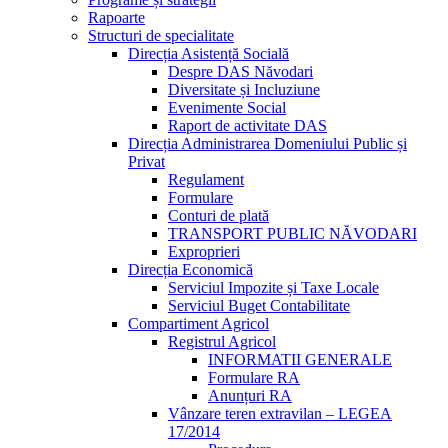
Rapoarte
Structuri de specialitate
Direcția Asistență Socială
Despre DAS Năvodari
Diversitate și Incluziune
Evenimente Social
Raport de activitate DAS
Direcția Administrarea Domeniului Public și
Privat
Regulament
Formulare
Conturi de plată
TRANSPORT PUBLIC NĂVODARI
Exproprieri
Direcția Economică
Serviciul Impozite și Taxe Locale
Serviciul Buget Contabilitate
Compartiment Agricol
Registrul Agricol
INFORMATII GENERALE
Formulare RA
Anunțuri RA
Vânzare teren extravilan – LEGEA
17/2014