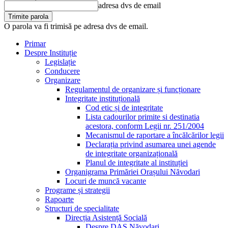
adresa dvs de email
O parola va fi trimisă pe adresa dvs de email.
Primar
Despre Instituție
Legislație
Conducere
Organizare
Regulamentul de organizare și funcționare
Integritate instituțională
Cod etic și de integritate
Lista cadourilor primite si destinatia
acestora, conform Legii nr. 251/2004
Mecanismul de raportare a încălcărilor legii
Declarația privind asumarea unei agende
de integritate organizațională
Planul de integritate al instituției
Organigrama Primăriei Orașului Năvodari
Locuri de muncă vacante
Programe și strategii
Rapoarte
Structuri de specialitate
Direcția Asistență Socială
Despre DAS Năvodari