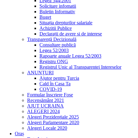
Legea 544/2001
Solicitare infomatii
Buletin Informativ
Buget
Situația drepturilor salariale
Achizitii Publice
Declarații de avere si de interese
Transparență Decizională
Consultare publică
Legea 52/2003
Rapoarte anuale Legea 52/2003
Registru ONG
Registrul Unic al Transparentei Intereselor
ANUNȚURI
Ajutor pentru Turcia
Cald în Casa Ta
COVID-19
Formular înscriere Fose
Recensământ 2021
AJUT UCRAINA
ALEGERI 2024
Alegeri Prezidențiale 2025
Alegeri Parlamentare 2020
Alegeri Locale 2020
Oraș