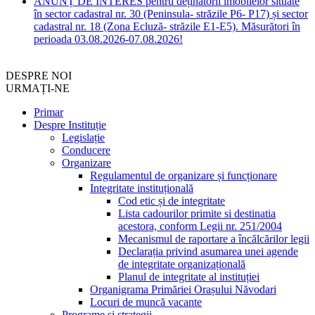
ANUNȚ DE INTERES pentru deținătorii imobilelor situate
în sector cadastral nr. 30 (Peninsula- străzile P6- P17) și sector
cadastral nr. 18 (Zona Ecluză- străzile E1-E5). Măsurători în
perioada 03.08.2026-07.08.2026!
DESPRE NOI
URMAȚI-NE
Primar
Despre Instituție
Legislație
Conducere
Organizare
Regulamentul de organizare și funcționare
Integritate instituțională
Cod etic și de integritate
Lista cadourilor primite si destinatia
acestora, conform Legii nr. 251/2004
Mecanismul de raportare a încălcărilor legii
Declarația privind asumarea unei agende
de integritate organizațională
Planul de integritate al instituției
Organigrama Primăriei Orașului Năvodari
Locuri de muncă vacante
Programe și strategii