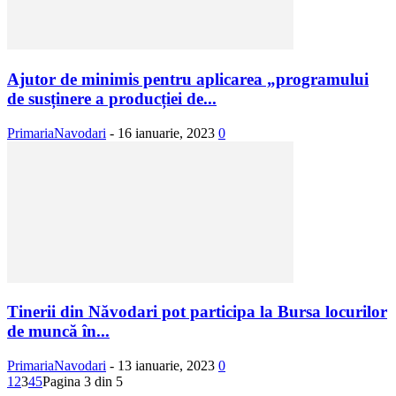
Ajutor de minimis pentru aplicarea „programului
de susținere a producției de...
PrimariaNavodari
-
16 ianuarie, 2023
0
Tinerii din Năvodari pot participa la Bursa locurilor
de muncă în...
PrimariaNavodari
-
13 ianuarie, 2023
0
1
2
3
4
5
Pagina 3 din 5