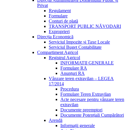
Direcția Administrarea Domeniului Public și
Privat
Regulament
Formulare
Conturi de plată
TRANSPORT PUBLIC NĂVODARI
Exproprieri
Direcția Economică
Serviciul Impozite și Taxe Locale
Serviciul Buget Contabilitate
Compartiment Agricol
Registrul Agricol
INFORMATII GENERALE
Formulare RA
Anunțuri RA
Vânzare teren extravilan – LEGEA
17/2014
Procedura
Formulare Teren Extravilan
Acte necesare pentru vânzare teren
extravilan
Documente preemptori
Documente Potențiali Cumpărători
Arendă
Informații generale