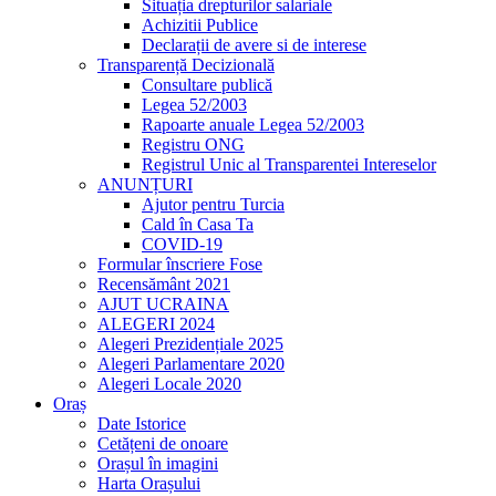
Situația drepturilor salariale
Achizitii Publice
Declarații de avere si de interese
Transparență Decizională
Consultare publică
Legea 52/2003
Rapoarte anuale Legea 52/2003
Registru ONG
Registrul Unic al Transparentei Intereselor
ANUNȚURI
Ajutor pentru Turcia
Cald în Casa Ta
COVID-19
Formular înscriere Fose
Recensământ 2021
AJUT UCRAINA
ALEGERI 2024
Alegeri Prezidențiale 2025
Alegeri Parlamentare 2020
Alegeri Locale 2020
Oraș
Date Istorice
Cetățeni de onoare
Orașul în imagini
Harta Orașului