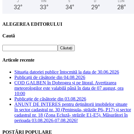
J
VIN
S
D
LUN
32
°
33
°
34
°
29
°
28
°
ALEGEREA EDITORULUI
Caută
Articole recente
Situația datoriei publice întocmită la data de 30.06.2026
Publicații de căsătorie din 04.08.2026
COD GALBEN în Dobrogea și pe litoral. Avertizarea
meteorologilor este valabilă până în data de 07 august, ora
10:00
Publicație de căsătorie din 03.08.2026
ANUNȚ DE INTERES pentru deținătorii imobilelor situate
în sector cadastral nr. 30 (Peninsula- străzile P6- P17) și sector
cadastral nr. 18 (Zona Ecluză- străzile E1-E5). Măsurători în
perioada 03.08.2026-07.08.2026!
POSTĂRI POPULARE