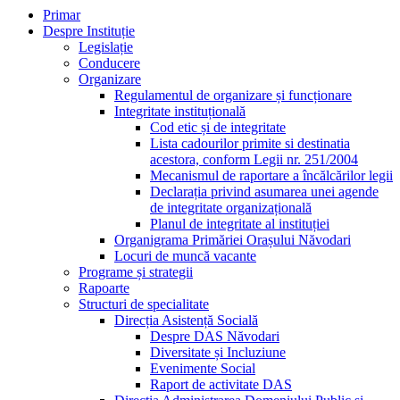
Primar
Despre Instituție
Legislație
Conducere
Organizare
Regulamentul de organizare și funcționare
Integritate instituțională
Cod etic și de integritate
Lista cadourilor primite si destinatia
acestora, conform Legii nr. 251/2004
Mecanismul de raportare a încălcărilor legii
Declarația privind asumarea unei agende
de integritate organizațională
Planul de integritate al instituției
Organigrama Primăriei Orașului Năvodari
Locuri de muncă vacante
Programe și strategii
Rapoarte
Structuri de specialitate
Direcția Asistență Socială
Despre DAS Năvodari
Diversitate și Incluziune
Evenimente Social
Raport de activitate DAS