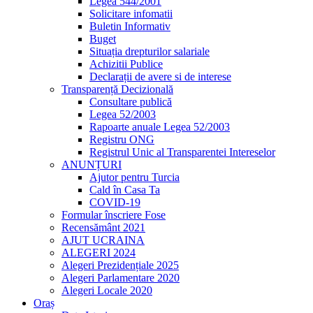
Legea 544/2001
Solicitare infomatii
Buletin Informativ
Buget
Situația drepturilor salariale
Achizitii Publice
Declarații de avere si de interese
Transparență Decizională
Consultare publică
Legea 52/2003
Rapoarte anuale Legea 52/2003
Registru ONG
Registrul Unic al Transparentei Intereselor
ANUNȚURI
Ajutor pentru Turcia
Cald în Casa Ta
COVID-19
Formular înscriere Fose
Recensământ 2021
AJUT UCRAINA
ALEGERI 2024
Alegeri Prezidențiale 2025
Alegeri Parlamentare 2020
Alegeri Locale 2020
Oraș