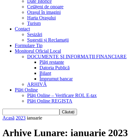
Date Istorice
Cetățeni de onoare
Orașul în imagini
Harta Orașului
Turism
Contact
Sesizări
Sugestii și Reclamații
Formulare Tip
Monitorul Oficial Local
DOCUMENTE ŞI INFORMAŢII FINANCIARE
Plăți restante
Datoria Publică
Bilanț
Împrumut bancar
ARHIVĂ
Plăți Online
Plăți Online – Verificare ROL E-tax
Plăți Online REGISTA
Acasă
2023
ianuarie
Arhive Lunare: ianuarie 2023