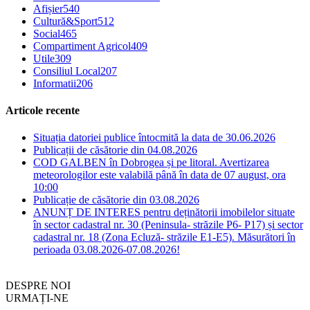
Afișier
540
Cultură&Sport
512
Social
465
Compartiment Agricol
409
Utile
309
Consiliul Local
207
Informatii
206
Articole recente
Situația datoriei publice întocmită la data de 30.06.2026
Publicații de căsătorie din 04.08.2026
COD GALBEN în Dobrogea și pe litoral. Avertizarea
meteorologilor este valabilă până în data de 07 august, ora
10:00
Publicație de căsătorie din 03.08.2026
ANUNȚ DE INTERES pentru deținătorii imobilelor situate
în sector cadastral nr. 30 (Peninsula- străzile P6- P17) și sector
cadastral nr. 18 (Zona Ecluză- străzile E1-E5). Măsurători în
perioada 03.08.2026-07.08.2026!
DESPRE NOI
URMAȚI-NE