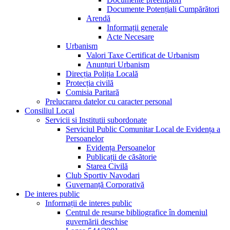
Documente Potențiali Cumpărători
Arendă
Informații generale
Acte Necesare
Urbanism
Valori Taxe Certificat de Urbanism
Anunțuri Urbanism
Direcția Poliția Locală
Protecția civilă
Comisia Paritară
Prelucrarea datelor cu caracter personal
Consiliul Local
Servicii si Institutii subordonate
Serviciul Public Comunitar Local de Evidența a
Persoanelor
Evidența Persoanelor
Publicații de căsătorie
Starea Civilă
Club Sportiv Navodari
Guvernanță Corporativă
De interes public
Informații de interes public
Centrul de resurse bibliografice în domeniul
guvernării deschise