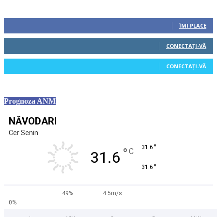
Urmăriți-ne
0
Fani
ÎMI PLACE
0
Cititori
CONECTAȚI-VĂ
0
Cititori
CONECTAȚI-VĂ
Prognoza ANM
NĂVODARI
Cer Senin
°
31.6
°
C
31.6
°
31.6
49%
4.5m/s
0%