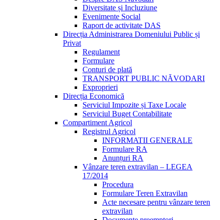
Diversitate și Incluziune
Evenimente Social
Raport de activitate DAS
Direcția Administrarea Domeniului Public și
Privat
Regulament
Formulare
Conturi de plată
TRANSPORT PUBLIC NĂVODARI
Exproprieri
Direcția Economică
Serviciul Impozite și Taxe Locale
Serviciul Buget Contabilitate
Compartiment Agricol
Registrul Agricol
INFORMATII GENERALE
Formulare RA
Anunțuri RA
Vânzare teren extravilan – LEGEA
17/2014
Procedura
Formulare Teren Extravilan
Acte necesare pentru vânzare teren
extravilan
Documente preemptori