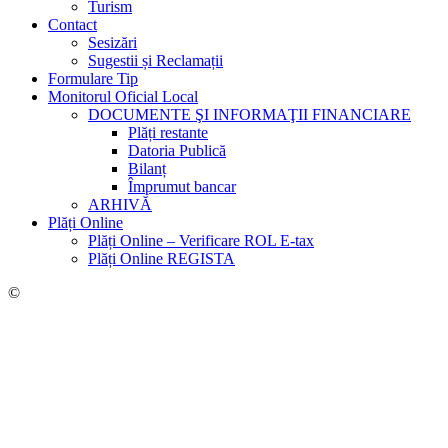
Turism
Contact
Sesizări
Sugestii și Reclamații
Formulare Tip
Monitorul Oficial Local
DOCUMENTE ŞI INFORMAŢII FINANCIARE
Plăți restante
Datoria Publică
Bilanț
Împrumut bancar
ARHIVĂ
Plăți Online
Plăți Online – Verificare ROL E-tax
Plăți Online REGISTA
©