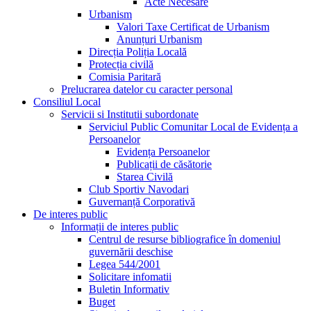
Acte Necesare
Urbanism
Valori Taxe Certificat de Urbanism
Anunțuri Urbanism
Direcția Poliția Locală
Protecția civilă
Comisia Paritară
Prelucrarea datelor cu caracter personal
Consiliul Local
Servicii si Institutii subordonate
Serviciul Public Comunitar Local de Evidența a
Persoanelor
Evidența Persoanelor
Publicații de căsătorie
Starea Civilă
Club Sportiv Navodari
Guvernanță Corporativă
De interes public
Informații de interes public
Centrul de resurse bibliografice în domeniul
guvernării deschise
Legea 544/2001
Solicitare infomatii
Buletin Informativ
Buget