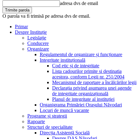
adresa dvs de email
O parola va fi trimisă pe adresa dvs de email.
Primar
Despre Instituție
Legislație
Conducere
Organizare
Regulamentul de organizare și funcționare
Integritate instituțională
Cod etic și de integritate
Lista cadourilor primite si destinatia
acestora, conform Legii nr. 251/2004
Mecanismul de raportare a încălcărilor legii
Declarația privind asumarea unei agende
de integritate organizațională
Planul de integritate al instituției
Organigrama Primăriei Orașului Năvodari
Locuri de muncă vacante
Programe și strategii
Rapoarte
Structuri de specialitate
Direcția Asistență Socială
Despre DAS Năvodari