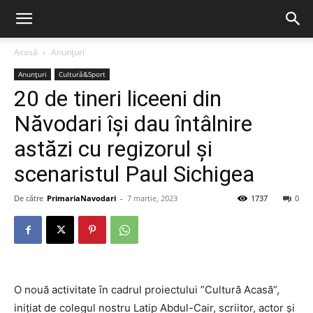
Acasă
Anunțuri
Anunțuri
Cultură&Sport
20 de tineri liceeni din
Năvodari își dau întâlnire
astăzi cu regizorul și
scenaristul Paul Sichigea
De către
PrimariaNavodari
-
7 martie, 2023
1737
0
O nouă activitate în cadrul proiectului ”Cultură Acasă”,
inițiat de colegul nostru Latip Abdul-Cair, scriitor, actor și