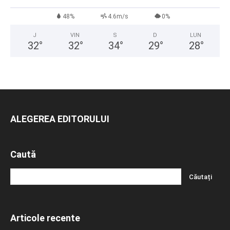
48%
4.6m/s
0%
J
VIN
S
D
LUN
32
°
32
°
34
°
29
°
28
°
ALEGEREA EDITORULUI
Caută
Articole recente