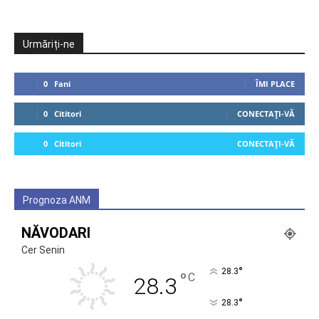
Urmăriți-ne
0
Fani
ÎMI PLACE
0
Cititori
CONECTAȚI-VĂ
0
Cititori
CONECTAȚI-VĂ
Prognoza ANM
NĂVODARI
Cer Senin
°
28.3
°
C
28.3
°
28.3