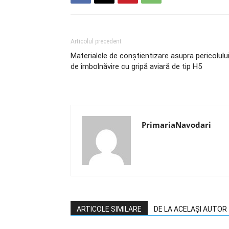
Articolul precedent
Materialele de conștientizare asupra pericolulu
de îmbolnăvire cu gripă aviară de tip H5
PrimariaNavodari
ARTICOLE SIMILARE
DE LA ACELAȘI AUTOR