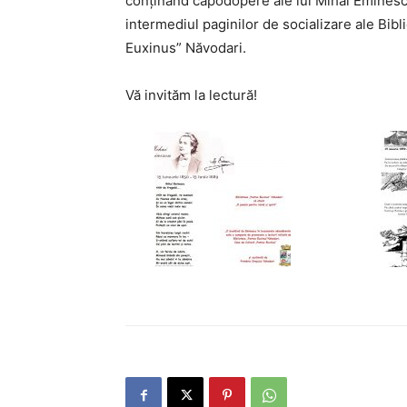
conținând capodopere ale lui Mihai Eminescu
intermediul paginilor de socializare ale Bib
Euxinus” Năvodari.
Vă invităm la lectură!