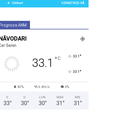
0
Cititori
CONECTAȚI-VĂ
Prognoza ANM
NĂVODARI
Cer Senin
°
33.1
°
C
33.1
°
33.1
40%
6.4m/s
4%
S
D
LUN
MAR
MIE
33
°
30
°
30
°
31
°
31
°