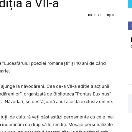
iția a VII-a
2139
0
a ”Luceafărului poeziei românești” și 10 ani de când
arie.
ajunge la năvodăreni. Cea de-a VII-a ediție a acțiunii
dărenilor”, organizată de Biblioteca ”Pontus Euxinus”
” Năvodari, se desfășoară anul acesta exclusiv online.
tuții de cultură veți găsi astăzi pergamente cu cele mai
ă îndemnăm cu drag să le recitiți. Mesaje personalizate