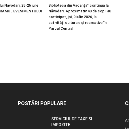
lui Năvodari, 25-26 iulie
Biblioteca din Vacanță” continuă la
GRAMUL EVENIMENTULUI
Năvodari. Aproximativ 40 de copii au
participat, joi, 9 iulie 2026, la
activități culturale și recreative în
Parcul Central
POSTĂRI POPULARE
C
SERVICIUL DE TAXE SI
A
IMPOZITE
L