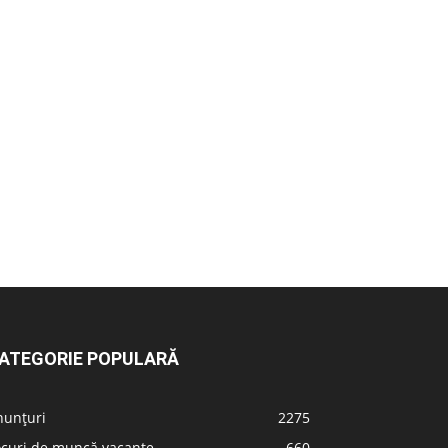
ATEGORIE POPULARĂ
nunțuri
2275
ocuri de muncă vacante
660