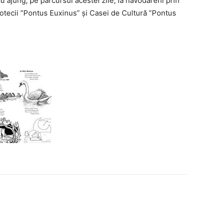
 ajung, pe parcursul acestei zile, la năvodăreni prin
liotecii ”Pontus Euxinus” și Casei de Cultură ”Pontus