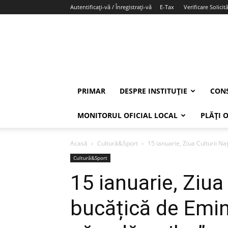
Autentificați-vă / Înregistrați-vă
E-Tax
Verificare Solicită
PRIMAR
DESPRE INSTITUȚIE
CONS
MONITORUL OFICIAL LOCAL
PLĂȚI 
Acasă
Cultură&Sport
15 ianuarie, Ziua Culturii Na
Cultură&Sport
15 ianuarie, Ziua
bucățică de Emin