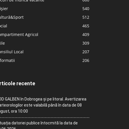
ișier
540
ultură&Sport
512
cial
465
ompartiment Agricol
409
ile
309
nsiliul Local
207
formatii
206
rticole recente
D GALBEN în Dobrogea și pe litoral. Avertizarea
teorologilor este valabilă până în data de 08
gust, ora 10:00
tuația datoriei publice întocmită la data de