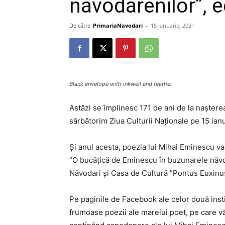
năvodărenilor”, ed
De către
PrimariaNavodari
-
15 ianuarie, 2021
Blank envelope with inkwell and feather
Astăzi se împlinesc 171 de ani de la naștere
sărbătorim Ziua Culturii Naționale pe 15 ianu
Și anul acesta, poezia lui Mihai Eminescu va 
”O bucățică de Eminescu în buzunarele năvo
Năvodari și Casa de Cultură ”Pontus Euxinus
Pe paginile de Facebook ale celor două insti
frumoase poezii ale marelui poet, pe care v