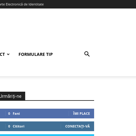
te Electronică de Identitate
CT
FORMULARE TIP
Urmăriți-ne
0
Fani
ÎMI PLACE
0
Cititori
CONECTAȚI-VĂ