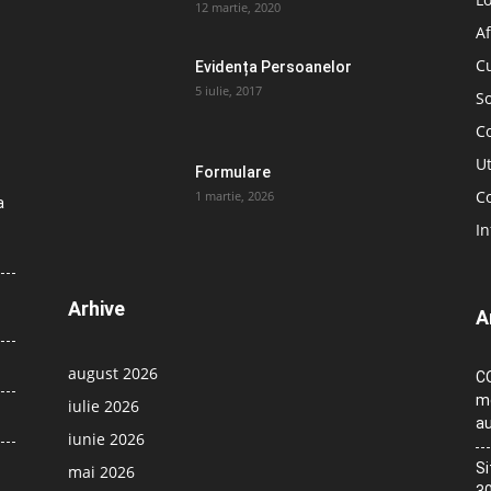
12 martie, 2020
Af
C
Evidența Persoanelor
5 iulie, 2017
So
C
Ut
Formulare
Co
1 martie, 2026
a
In
Arhive
A
august 2026
CO
me
iulie 2026
au
iunie 2026
Si
mai 2026