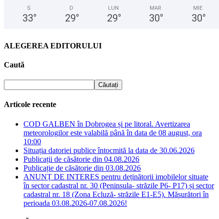
S
D
LUN
MAR
MIE
33
°
29
°
29
°
30
°
30
°
ALEGEREA EDITORULUI
Caută
Articole recente
COD GALBEN în Dobrogea și pe litoral. Avertizarea
meteorologilor este valabilă până în data de 08 august, ora
10:00
Situația datoriei publice întocmită la data de 30.06.2026
Publicații de căsătorie din 04.08.2026
Publicație de căsătorie din 03.08.2026
ANUNȚ DE INTERES pentru deținătorii imobilelor situate
în sector cadastral nr. 30 (Peninsula- străzile P6- P17) și sector
cadastral nr. 18 (Zona Ecluză- străzile E1-E5). Măsurători în
perioada 03.08.2026-07.08.2026!