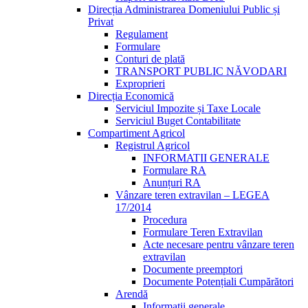
Direcția Administrarea Domeniului Public și
Privat
Regulament
Formulare
Conturi de plată
TRANSPORT PUBLIC NĂVODARI
Exproprieri
Direcția Economică
Serviciul Impozite și Taxe Locale
Serviciul Buget Contabilitate
Compartiment Agricol
Registrul Agricol
INFORMATII GENERALE
Formulare RA
Anunțuri RA
Vânzare teren extravilan – LEGEA
17/2014
Procedura
Formulare Teren Extravilan
Acte necesare pentru vânzare teren
extravilan
Documente preemptori
Documente Potențiali Cumpărători
Arendă
Informații generale