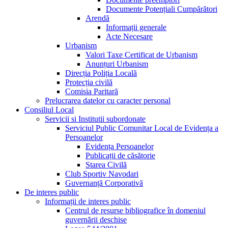
Documente Potențiali Cumpărători
Arendă
Informații generale
Acte Necesare
Urbanism
Valori Taxe Certificat de Urbanism
Anunțuri Urbanism
Direcția Poliția Locală
Protecția civilă
Comisia Paritară
Prelucrarea datelor cu caracter personal
Consiliul Local
Servicii si Institutii subordonate
Serviciul Public Comunitar Local de Evidența a
Persoanelor
Evidența Persoanelor
Publicații de căsătorie
Starea Civilă
Club Sportiv Navodari
Guvernanță Corporativă
De interes public
Informații de interes public
Centrul de resurse bibliografice în domeniul
guvernării deschise