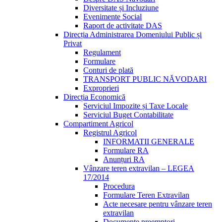
Diversitate și Incluziune
Evenimente Social
Raport de activitate DAS
Direcția Administrarea Domeniului Public și
Privat
Regulament
Formulare
Conturi de plată
TRANSPORT PUBLIC NĂVODARI
Exproprieri
Direcția Economică
Serviciul Impozite și Taxe Locale
Serviciul Buget Contabilitate
Compartiment Agricol
Registrul Agricol
INFORMATII GENERALE
Formulare RA
Anunțuri RA
Vânzare teren extravilan – LEGEA
17/2014
Procedura
Formulare Teren Extravilan
Acte necesare pentru vânzare teren
extravilan
Documente preemptori