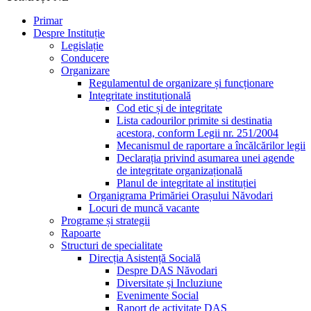
Primar
Despre Instituție
Legislație
Conducere
Organizare
Regulamentul de organizare și funcționare
Integritate instituțională
Cod etic și de integritate
Lista cadourilor primite si destinatia
acestora, conform Legii nr. 251/2004
Mecanismul de raportare a încălcărilor legii
Declarația privind asumarea unei agende
de integritate organizațională
Planul de integritate al instituției
Organigrama Primăriei Orașului Năvodari
Locuri de muncă vacante
Programe și strategii
Rapoarte
Structuri de specialitate
Direcția Asistență Socială
Despre DAS Năvodari
Diversitate și Incluziune
Evenimente Social
Raport de activitate DAS