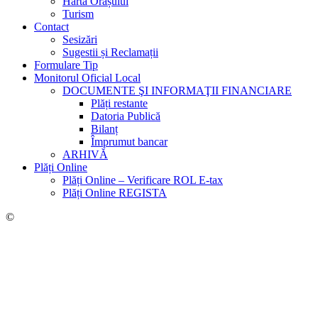
Harta Orașului
Turism
Contact
Sesizări
Sugestii și Reclamații
Formulare Tip
Monitorul Oficial Local
DOCUMENTE ŞI INFORMAŢII FINANCIARE
Plăți restante
Datoria Publică
Bilanț
Împrumut bancar
ARHIVĂ
Plăți Online
Plăți Online – Verificare ROL E-tax
Plăți Online REGISTA
©