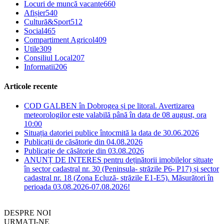
Locuri de muncă vacante
660
Afișier
540
Cultură&Sport
512
Social
465
Compartiment Agricol
409
Utile
309
Consiliul Local
207
Informatii
206
Articole recente
COD GALBEN în Dobrogea și pe litoral. Avertizarea
meteorologilor este valabilă până în data de 08 august, ora
10:00
Situația datoriei publice întocmită la data de 30.06.2026
Publicații de căsătorie din 04.08.2026
Publicație de căsătorie din 03.08.2026
ANUNȚ DE INTERES pentru deținătorii imobilelor situate
în sector cadastral nr. 30 (Peninsula- străzile P6- P17) și sector
cadastral nr. 18 (Zona Ecluză- străzile E1-E5). Măsurători în
perioada 03.08.2026-07.08.2026!
DESPRE NOI
URMAȚI-NE