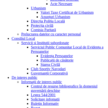
Acte Necesare
Urbanism
Valori Taxe Certificat de Urbanism
Anunțuri Urbanism
Direcția Poliția Locală
Protecția civilă
Comisia Paritară
Prelucrarea datelor cu caracter personal
Consiliul Local
Servicii si Institutii subordonate
Serviciul Public Comunitar Local de Evidența a
Persoanelor
Evidența Persoanelor
Publicații de căsătorie
Starea Civilă
Club Sportiv Navodari
Guvernanță Corporativă
De interes public
Informații de interes public
Centrul de resurse bibliografice în domeniul
guvernării deschise
Legea 544/2001
Solicitare infomatii
Buletin Informativ
Buget