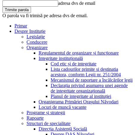
adresa dvs de email
O parola va fi trimisă pe adresa dvs de email.
Primar
Despre Instituție
Legislație
Conducere
Organizare
Regulamentul de organizare și funcționare
Integritate instituțională
Cod etic și de integritate
Lista cadourilor primite si destinatia
acestora, conform Legii nr. 251/2004
Mecanismul de raportare a încălcărilor legii
Declarația privind asumarea unei agende
de integritate organizațională
Planul de integritate al instituției
Organigrama Primăriei Orașului Năvodari
Locuri de muncă vacante
Programe și strategii
Rapoarte
Structuri de specialitate
Direcția Asistență Socială
Despre DAS Năvodari