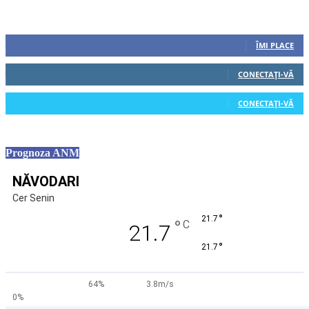
Urmăriți-ne
0
Fani
ÎMI PLACE
0
Cititori
CONECTAȚI-VĂ
0
Cititori
CONECTAȚI-VĂ
Prognoza ANM
NĂVODARI
Cer Senin
°
21.7
°
C
21.7
°
21.7
64%
3.8m/s
0%