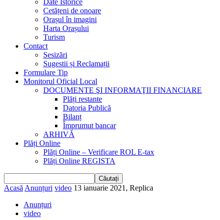
Date Istorice
Cetățeni de onoare
Orașul în imagini
Harta Orașului
Turism
Contact
Sesizări
Sugestii și Reclamații
Formulare Tip
Monitorul Oficial Local
DOCUMENTE ŞI INFORMAŢII FINANCIARE
Plăți restante
Datoria Publică
Bilanț
Împrumut bancar
ARHIVĂ
Plăți Online
Plăți Online – Verificare ROL E-tax
Plăți Online REGISTA
Acasă
Anunțuri
video
13 ianuarie 2021, Replica
Anunțuri
video