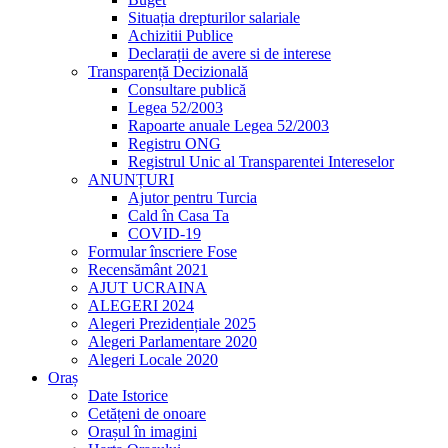
Situația drepturilor salariale
Achizitii Publice
Declarații de avere si de interese
Transparență Decizională
Consultare publică
Legea 52/2003
Rapoarte anuale Legea 52/2003
Registru ONG
Registrul Unic al Transparentei Intereselor
ANUNȚURI
Ajutor pentru Turcia
Cald în Casa Ta
COVID-19
Formular înscriere Fose
Recensământ 2021
AJUT UCRAINA
ALEGERI 2024
Alegeri Prezidențiale 2025
Alegeri Parlamentare 2020
Alegeri Locale 2020
Oraș
Date Istorice
Cetățeni de onoare
Orașul în imagini