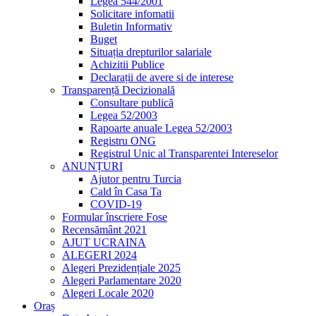
Legea 544/2001
Solicitare infomatii
Buletin Informativ
Buget
Situația drepturilor salariale
Achizitii Publice
Declarații de avere si de interese
Transparență Decizională
Consultare publică
Legea 52/2003
Rapoarte anuale Legea 52/2003
Registru ONG
Registrul Unic al Transparentei Intereselor
ANUNȚURI
Ajutor pentru Turcia
Cald în Casa Ta
COVID-19
Formular înscriere Fose
Recensământ 2021
AJUT UCRAINA
ALEGERI 2024
Alegeri Prezidențiale 2025
Alegeri Parlamentare 2020
Alegeri Locale 2020
Oraș