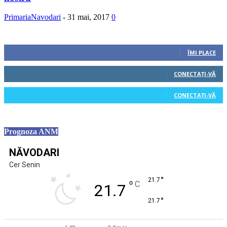
PrimariaNavodari
-
31 mai, 2017
0
Urmăriți-ne
0
Fani
ÎMI PLACE
0
Cititori
CONECTAȚI-VĂ
0
Cititori
CONECTAȚI-VĂ
Prognoza ANM
NĂVODARI
Cer Senin
°
21.7
°
C
21.7
°
21.7