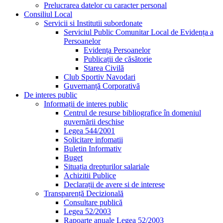
Prelucrarea datelor cu caracter personal
Consiliul Local
Servicii si Institutii subordonate
Serviciul Public Comunitar Local de Evidența a
Persoanelor
Evidența Persoanelor
Publicații de căsătorie
Starea Civilă
Club Sportiv Navodari
Guvernanță Corporativă
De interes public
Informații de interes public
Centrul de resurse bibliografice în domeniul
guvernării deschise
Legea 544/2001
Solicitare infomatii
Buletin Informativ
Buget
Situația drepturilor salariale
Achizitii Publice
Declarații de avere si de interese
Transparență Decizională
Consultare publică
Legea 52/2003
Rapoarte anuale Legea 52/2003