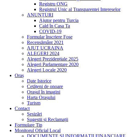
Registru ONG
Registrul Unic al Transparentei Intereselor
ANUNȚURI
Ajutor pentru Turcia
Cald în Casa Ta
COVID-19
Formular înscriere Fose
Recensământ 2021
AJUT UCRAINA
ALEGERI 2024
Alegeri Prezidențiale 2025
Alegeri Parlamentare 2020
Alegeri Locale 2020
Oraș
Date Istorice
Cetățeni de onoare
Orașul în imagini
Harta Orașului
Turism
Contact
Sesizări
Sugestii și Reclamații
Formulare Tip
Monitorul Oficial Local
DOCUMENTE ŞI INFORMAŢII FINANCIARE