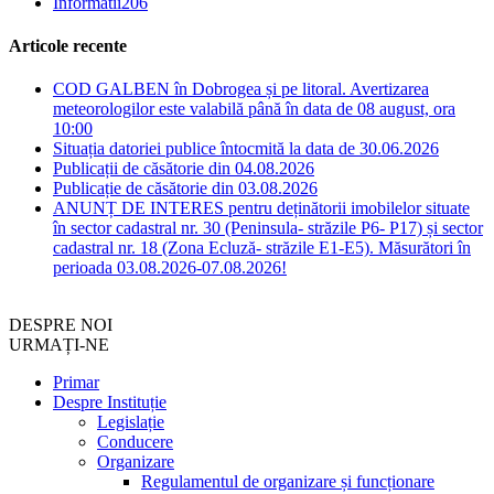
Informatii
206
Articole recente
COD GALBEN în Dobrogea și pe litoral. Avertizarea
meteorologilor este valabilă până în data de 08 august, ora
10:00
Situația datoriei publice întocmită la data de 30.06.2026
Publicații de căsătorie din 04.08.2026
Publicație de căsătorie din 03.08.2026
ANUNȚ DE INTERES pentru deținătorii imobilelor situate
în sector cadastral nr. 30 (Peninsula- străzile P6- P17) și sector
cadastral nr. 18 (Zona Ecluză- străzile E1-E5). Măsurători în
perioada 03.08.2026-07.08.2026!
DESPRE NOI
URMAȚI-NE
Primar
Despre Instituție
Legislație
Conducere
Organizare
Regulamentul de organizare și funcționare