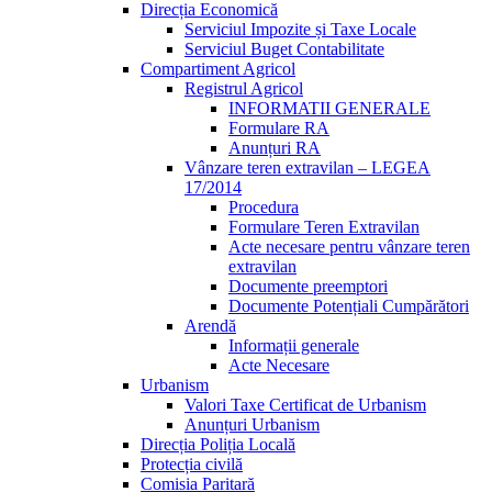
Direcția Economică
Serviciul Impozite și Taxe Locale
Serviciul Buget Contabilitate
Compartiment Agricol
Registrul Agricol
INFORMATII GENERALE
Formulare RA
Anunțuri RA
Vânzare teren extravilan – LEGEA
17/2014
Procedura
Formulare Teren Extravilan
Acte necesare pentru vânzare teren
extravilan
Documente preemptori
Documente Potențiali Cumpărători
Arendă
Informații generale
Acte Necesare
Urbanism
Valori Taxe Certificat de Urbanism
Anunțuri Urbanism
Direcția Poliția Locală
Protecția civilă
Comisia Paritară