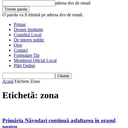
adresa dvs de email
O parola va fi trimisă pe adresa dvs de email.
Primar
Despre Instituție
Consiliul Local
De interes public
Oraș
Contact
Formulare Tip
Monitorul Oficial Local
Plăți Online
Acasă
Etichete
Zona
Etichetă: zona
Primăria Năvodari continuă asfaltarea în orașul
nostru