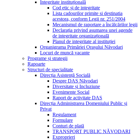
Integritate instituțională
Cod etic și de integritate
Lista cadourilor primite si destinatia
acestora, conform Legii nr. 251/2004
Mecanismul de raportare a încălcărilor legii
Declarația privind asumarea unei agende
de integritate organizațională
Planul de integritate al instituției
Organigrama Primăriei Orașului Năvodari
Locuri de muncă vacante
Programe și strategii
Rapoarte
Structuri de specialitate
Direcția Asistență Socială
Despre DAS Năvodari
Diversitate și Incluziune
Evenimente Social
Raport de activitate DAS
Direcția Administrarea Domeniului Public și
Privat
Regulament
Formulare
Conturi de plată
TRANSPORT PUBLIC NĂVODARI
Exproprieri