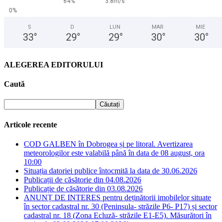
64%
3.8m/s
0%
S
D
LUN
MAR
MIE
33
°
29
°
29
°
30
°
30
°
ALEGEREA EDITORULUI
Caută
Articole recente
COD GALBEN în Dobrogea și pe litoral. Avertizarea
meteorologilor este valabilă până în data de 08 august, ora
10:00
Situația datoriei publice întocmită la data de 30.06.2026
Publicații de căsătorie din 04.08.2026
Publicație de căsătorie din 03.08.2026
ANUNȚ DE INTERES pentru deținătorii imobilelor situate
în sector cadastral nr. 30 (Peninsula- străzile P6- P17) și sector
cadastral nr. 18 (Zona Ecluză- străzile E1-E5). Măsurători în