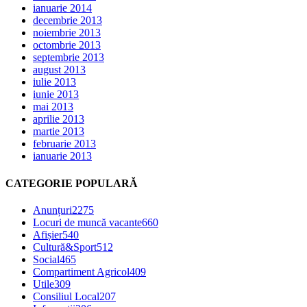
ianuarie 2014
decembrie 2013
noiembrie 2013
octombrie 2013
septembrie 2013
august 2013
iulie 2013
iunie 2013
mai 2013
aprilie 2013
martie 2013
februarie 2013
ianuarie 2013
CATEGORIE POPULARĂ
Anunțuri
2275
Locuri de muncă vacante
660
Afișier
540
Cultură&Sport
512
Social
465
Compartiment Agricol
409
Utile
309
Consiliul Local
207