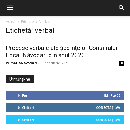
Acasă
Etichete
Verbal
Etichetă: verbal
Procese verbale ale ședințelor Consiliului
Local Năvodari din anul 2020
PrimariaNavodari
-
10 februarie, 2021
0
Urmăriți-ne
0
Fani
ÎMI PLACE
0
Cititori
CONECTAȚI-VĂ
0
Cititori
CONECTAȚI-VĂ