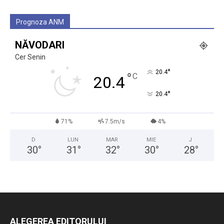
Prognoza ANM
NĂVODARI
Cer Senin
°
20.4
°
C
20.4
°
20.4
71%
7.5m/s
4%
D
LUN
MAR
MIE
J
30
°
31
°
32
°
30
°
28
°
ALEGEREA EDITORULUI