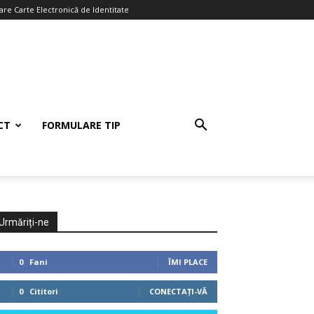
re Carte Electronică de Identitate
CT
FORMULARE TIP
Urmăriți-ne
0
Fani
ÎMI PLACE
0
Cititori
CONECTAȚI-VĂ