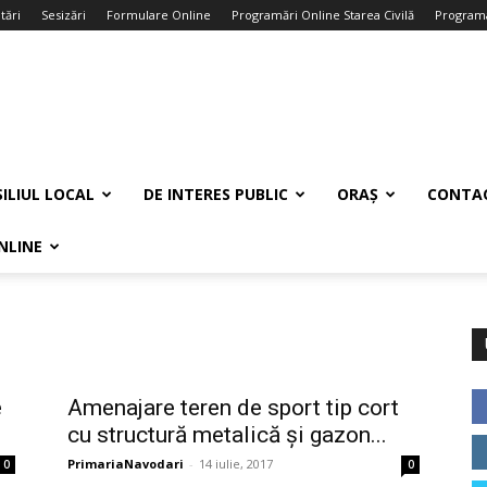
tări
Sesizări
Formulare Online
Programări Online Starea Civilă
Programa
ILIUL LOCAL
DE INTERES PUBLIC
ORAȘ
CONTA
NLINE
e
Amenajare teren de sport tip cort
cu structură metalică și gazon...
PrimariaNavodari
-
14 iulie, 2017
0
0