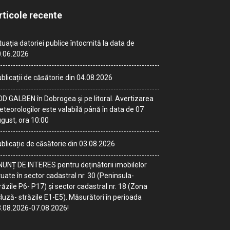
rticole recente
tuația datoriei publice întocmită la data de
.06.2026
blicații de căsătorie din 04.08.2026
D GALBEN în Dobrogea și pe litoral. Avertizarea
teorologilor este valabilă până în data de 07
gust, ora 10:00
blicație de căsătorie din 03.08.2026
UNȚ DE INTERES pentru deținătorii imobilelor
tuate în sector cadastral nr. 30 (Peninsula-
răzile P6- P17) și sector cadastral nr. 18 (Zona
luză- străzile E1-E5). Măsurători în perioada
.08.2026-07.08.2026!