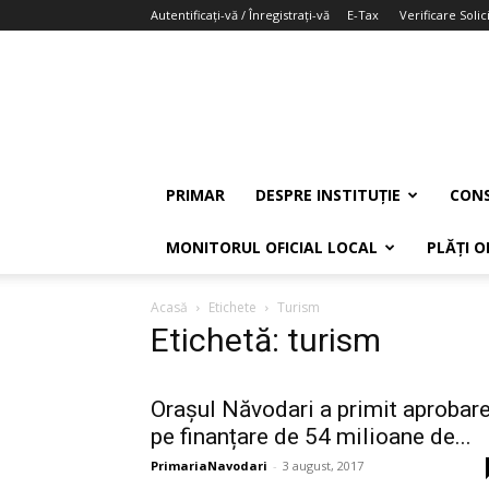
Autentificați-vă / Înregistrați-vă
E-Tax
Verificare Solici
PRIMAR
DESPRE INSTITUȚIE
CONS
MONITORUL OFICIAL LOCAL
PLĂȚI O
Acasă
Etichete
Turism
Etichetă: turism
Orașul Năvodari a primit aprobar
pe finanțare de 54 milioane de...
PrimariaNavodari
-
3 august, 2017