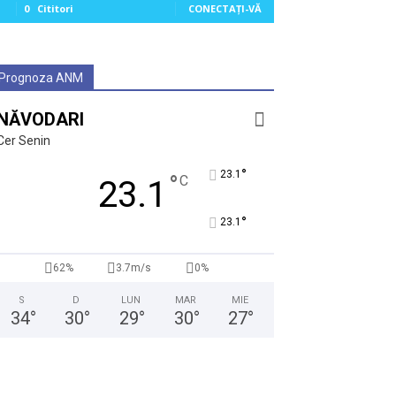
0
Cititori
CONECTAȚI-VĂ
Prognoza ANM
NĂVODARI
Cer Senin
°
23.1
°
C
23.1
°
23.1
62%
3.7m/s
0%
S
D
LUN
MAR
MIE
34
°
30
°
29
°
30
°
27
°