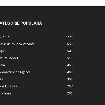
ATEGORIE POPULARĂ
unțuri
2275
ocuri de muncă vacante
660
ișier
540
ultură&Sport
512
cial
465
ompartiment Agricol
409
ile
309
nsiliul Local
207
formatii
206