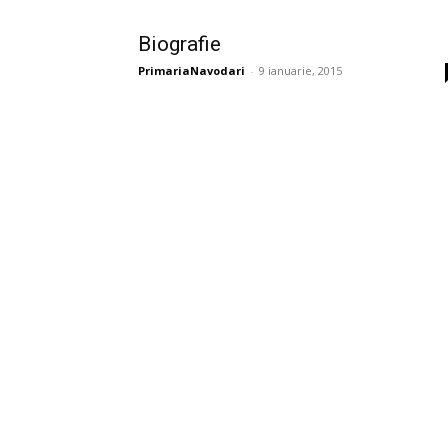
Biografie
PrimariaNavodari
-
9 ianuarie, 2015