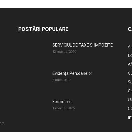
POSTĂRI POPULARE
C
SERVICIUL DE TAXE SI IMPOZITE
An
12 martie, 2020
L
Af
C
Evidența Persoanelor
5 iulie, 2017
So
C
Ut
Formulare
Co
1 martie, 2026
In