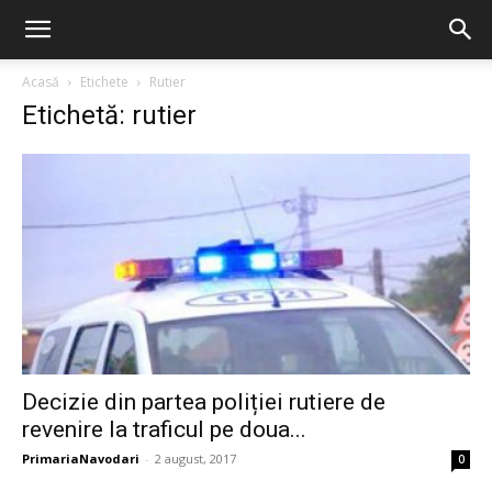
Acasă
Etichete
Rutier
Etichetă: rutier
Decizie din partea poliției rutiere de
revenire la traficul pe doua...
PrimariaNavodari
-
2 august, 2017
0