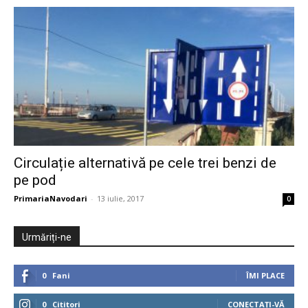
Circulație alternativă pe cele trei benzi de
pe pod
PrimariaNavodari
-
13 iulie, 2017
0
Urmăriți-ne
0
Fani
ÎMI PLACE
0
Cititori
CONECTAȚI-VĂ