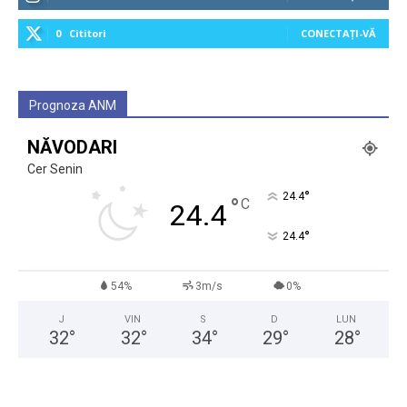
0
Cititori
CONECTAȚI-VĂ
Prognoza ANM
NĂVODARI
Cer Senin
°
24.4
°
C
24.4
°
24.4
54%
3m/s
0%
J
VIN
S
D
LUN
32
°
32
°
34
°
29
°
28
°