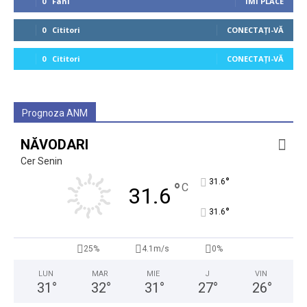
0
Fani
ÎMI PLACE
0
Cititori
CONECTAȚI-VĂ
0
Cititori
CONECTAȚI-VĂ
Prognoza ANM
NĂVODARI
Cer Senin
°
31.6
°
C
31.6
°
31.6
25%
4.1m/s
0%
LUN
MAR
MIE
J
VIN
31
°
32
°
31
°
27
°
26
°