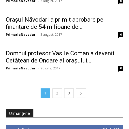
PrimariaNavodari
-
3 august, 2017
0
Orașul Năvodari a primit aprobare pe
finanțare de 54 milioane de...
PrimariaNavodari
-
3 august, 2017
0
Domnul profesor Vasile Coman a devenit
Cetățean de Onoare al orașului...
PrimariaNavodari
-
26 iulie, 2017
0
1
2
3
Urmăriți-ne