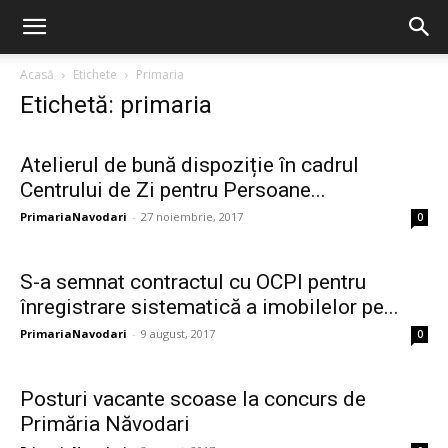
Acasă
Etichete
Primaria
Etichetă: primaria
Atelierul de bună dispoziție ȋn cadrul
Centrului de Zi pentru Persoane...
PrimariaNavodari
-
27 noiembrie, 2017
0
S-a semnat contractul cu OCPI pentru
înregistrare sistematică a imobilelor pe...
PrimariaNavodari
-
9 august, 2017
0
Posturi vacante scoase la concurs de
Primăria Năvodari