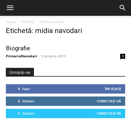
Acasă
Etichete
Midia navodari
Etichetă: midia navodari
Biografie
PrimariaNavodari
-
9 ianuarie, 2015
0
Urmăriți-ne
0
Fani
ÎMI PLACE
0
Cititori
CONECTAȚI-VĂ
0
Cititori
CONECTAȚI-VĂ