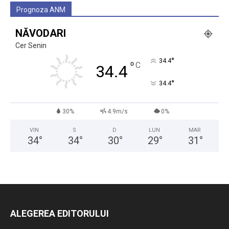
Prognoza ANM
NĂVODARI
Cer Senin
°
34.4
°
C
34.4
°
34.4
30%
4.9m/s
0%
VIN
S
D
LUN
MAR
34
°
34
°
30
°
29
°
31
°
ALEGEREA EDITORULUI