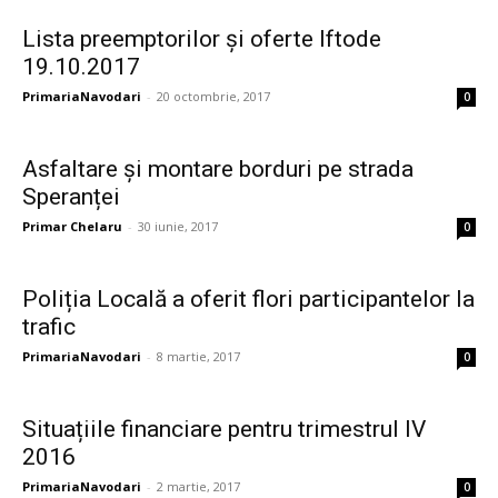
Lista preemptorilor și oferte Iftode
19.10.2017
PrimariaNavodari
-
20 octombrie, 2017
0
Asfaltare și montare borduri pe strada
Speranței
Primar Chelaru
-
30 iunie, 2017
0
Poliția Locală a oferit flori participantelor la
trafic
PrimariaNavodari
-
8 martie, 2017
0
Situațiile financiare pentru trimestrul IV
2016
PrimariaNavodari
-
2 martie, 2017
0