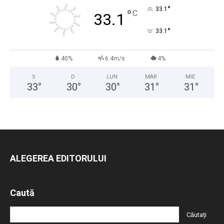
°
33.1
°
C
33.1
°
33.1
40%
6.4m/s
4%
S
D
LUN
MAR
MIE
33
°
30
°
30
°
31
°
31
°
ALEGEREA EDITORULUI
Caută