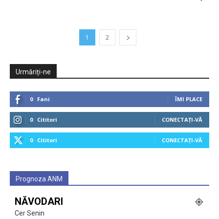
1
2
Urmăriți-ne
0
Fani
ÎMI PLACE
0
Cititori
CONECTAȚI-VĂ
0
Cititori
CONECTAȚI-VĂ
Prognoza ANM
NĂVODARI
Cer Senin