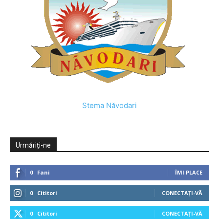
Stema Năvodari
Urmăriți-ne
0
Fani
ÎMI PLACE
0
Cititori
CONECTAȚI-VĂ
0
Cititori
CONECTAȚI-VĂ