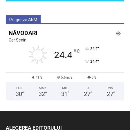
Prognoza ANM
NĂVODARI
Cer Senin
°
24.4
°
C
24.4
°
24.4
41%
5.6m/s
0%
LUN
MAR
MIE
J
VIN
30
°
32
°
31
°
27
°
27
°
ALEGEREA EDITORULUI