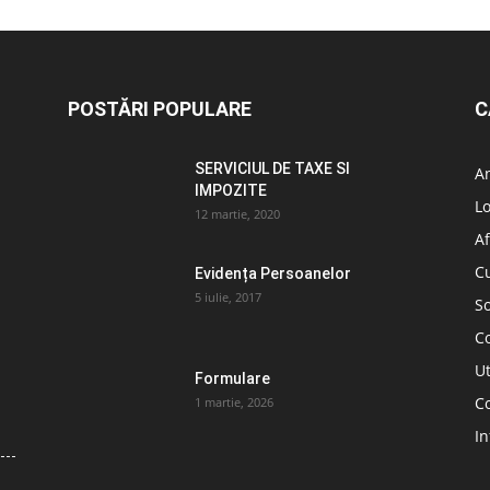
POSTĂRI POPULARE
C
SERVICIUL DE TAXE SI
A
IMPOZITE
L
12 martie, 2020
Af
C
Evidența Persoanelor
5 iulie, 2017
So
C
Ut
Formulare
Co
1 martie, 2026
In