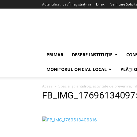
Autentificați-vă / Înregistrați-vă
E-Tax
Verificare Solicită
PRIMAR
DESPRE INSTITUȚIE
CONS
MONITORUL OFICIAL LOCAL
PLĂȚI 
Acasă
Specialiști antidrog, activitate de prevenire, i
FB_IMG_17696134097