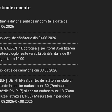
rticole recente
tuația datoriei publice întocmită la data de
.06.2026
blicații de căsătorie din 04.08.2026
D GALBEN în Dobrogea și pe litoral. Avertizarea
teorologilor este valabilă până în data de 07
gust, ora 10:00
blicație de căsătorie din 03.08.2026
UNȚ DE INTERES pentru deținătorii imobilelor
tuate în sector cadastral nr. 30 (Peninsula-
răzile P6- P17) și sector cadastral nr. 18 (Zona
luză- străzile E1-E5). Măsurători în perioada
.08.2026-07.08.2026!