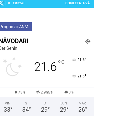
0
Cititori
CONECTAȚI-VĂ
Prognoza ANM
NĂVODARI
Cer Senin
°
21.6
°
C
21.6
°
21.6
78%
2.9m/s
0%
VIN
S
D
LUN
MAR
33
°
34
°
29
°
29
°
26
°