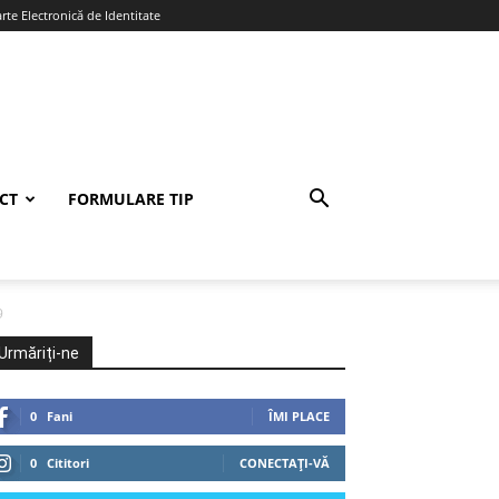
te Electronică de Identitate
CT
FORMULARE TIP
9
Urmăriți-ne
0
Fani
ÎMI PLACE
0
Cititori
CONECTAȚI-VĂ