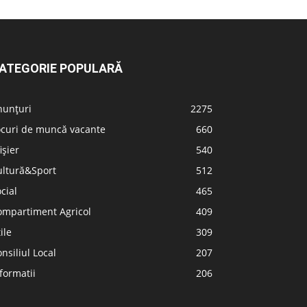
ATEGORIE POPULARĂ
nunțuri
2275
ocuri de muncă vacante
660
ișier
540
ultură&Sport
512
cial
465
ompartiment Agricol
409
ile
309
nsiliul Local
207
formatii
206