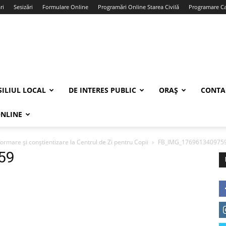
ri
Sesizări
Formulare Online
Programări Online Starea Civilă
Programare Car
ILIUL LOCAL
DE INTERES PUBLIC
ORAȘ
CONTA
ONLINE
nformare și conștientizare la Centrul de Zi pentru Copii
FB_IMG_176961340975
59