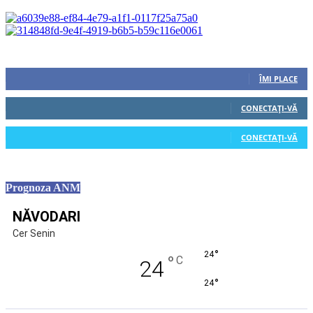
Urmăriți-ne
0
Fani
ÎMI PLACE
0
Cititori
CONECTAȚI-VĂ
0
Cititori
CONECTAȚI-VĂ
Prognoza ANM
NĂVODARI
Cer Senin
°
24
°
C
24
°
24