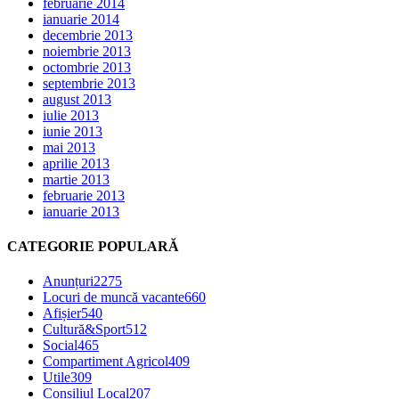
februarie 2014
ianuarie 2014
decembrie 2013
noiembrie 2013
octombrie 2013
septembrie 2013
august 2013
iulie 2013
iunie 2013
mai 2013
aprilie 2013
martie 2013
februarie 2013
ianuarie 2013
CATEGORIE POPULARĂ
Anunțuri
2275
Locuri de muncă vacante
660
Afișier
540
Cultură&Sport
512
Social
465
Compartiment Agricol
409
Utile
309
Consiliul Local
207