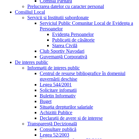
Comisia Paritară
Prelucrarea datelor cu caracter personal
Consiliul Local
Servicii si Institutii subordonate
Serviciul Public Comunitar Local de Evidența a
Persoanelor
Evidența Persoanelor
Publicații de căsătorie
Starea Civilă
Club Sportiv Navodari
Guvernanță Corporativă
De interes public
Informații de interes public
Centrul de resurse bibliografice în domeniul
guvernării deschise
Legea 544/2001
Solicitare infomatii
Buletin Informativ
Buget
Situația drepturilor salariale
Achizitii Publice
Declarații de avere si de interese
Transparență Decizională
Consultare publică
Legea 52/2003