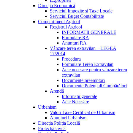
Exproprieri
Direcția Economică
Serviciul Impozite și Taxe Locale
Serviciul Buget Contabilitate
Compartiment Agricol
Registrul Agricol
INFORMATII GENERALE
Formulare RA
Anunțuri RA
Vânzare teren extravilan – LEGEA
17/2014
Procedura
Formulare Teren Extravilan
Acte necesare pentru vânzare teren
extravilan
Documente preemptori
Documente Potențiali Cumpărători
Arendă
Informații generale
Acte Necesare
Urbanism
Valori Taxe Certificat de Urbanism
Anunțuri Urbanism
Direcția Poliția Locală
Protecția civilă