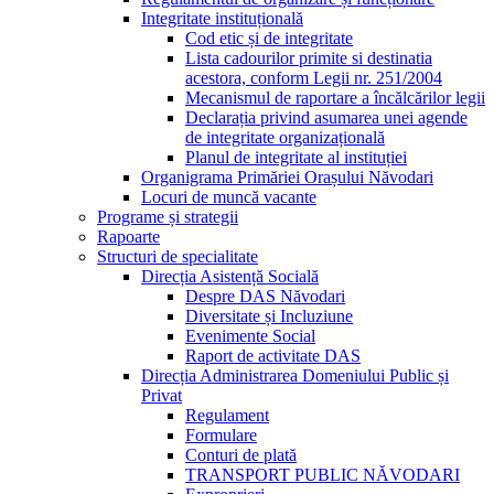
Integritate instituțională
Cod etic și de integritate
Lista cadourilor primite si destinatia
acestora, conform Legii nr. 251/2004
Mecanismul de raportare a încălcărilor legii
Declarația privind asumarea unei agende
de integritate organizațională
Planul de integritate al instituției
Organigrama Primăriei Orașului Năvodari
Locuri de muncă vacante
Programe și strategii
Rapoarte
Structuri de specialitate
Direcția Asistență Socială
Despre DAS Năvodari
Diversitate și Incluziune
Evenimente Social
Raport de activitate DAS
Direcția Administrarea Domeniului Public și
Privat
Regulament
Formulare
Conturi de plată
TRANSPORT PUBLIC NĂVODARI