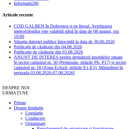
Informatii
206
Articole recente
COD GALBEN în Dobrogea și pe litoral. Avertizarea
meteorologilor este valabilă până în data de 08 august, ora
10:00
Situația datoriei publice întocmită la data de 30.06.2026
Publicații de căsătorie din 04.08.2026
Publicație de căsătorie din 03.08.2026
ANUNȚ DE INTERES pentru deținătorii imobilelor situate
în sector cadastral nr. 30 (Peninsula- străzile P6- P17) și sector
cadastral nr. 18 (Zona Ecluză- străzile E1-E5). Măsurători în
perioada 03.08.2026-07.08.2026!
DESPRE NOI
URMAȚI-NE
Primar
Despre Instituție
Legislație
Conducere
Organizare
Regulamentul de organizare și funcționare