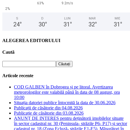
63%
9.2m/s
2%
S
D
LUN
MAR
MIE
24
°
30
°
31
°
32
°
31
°
ALEGEREA EDITORULUI
Caută
Articole recente
COD GALBEN în Dobrogea și pe litoral. Avertizarea
meteorologilor este valabilă până în data de 08 august, ora
10:00
Situația datoriei publice întocmită la data de 30.06.2026
Publicații de căsătorie din 04.08.2026
Publicație de căsătorie din 03.08.2026
ANUNȚ DE INTERES pentru deținătorii imobilelor situate
în sector cadastral nr. 30 (Peninsula- străzile P6- P17) și sector
cadastral nr. 18 (Zona Ecluză- străzile E1-E5). Măsurători în