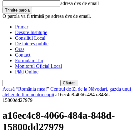
adresa dvs de email
O parola va fi trimisă pe adresa dvs de email.
Primar
Despre Instituție
Consiliul Local
De interes public
Oraș
Contact
Formulare Tip
Monitorul Oficial Local
Plăți Online
Acasă
“România mea!” Centrul de Zi de la Năvodari, gazda unui
atelier de film pentru copii
a16ec4c8-4066-484a-848d-
15800dd27979
a16ec4c8-4066-484a-848d-
15800dd27979