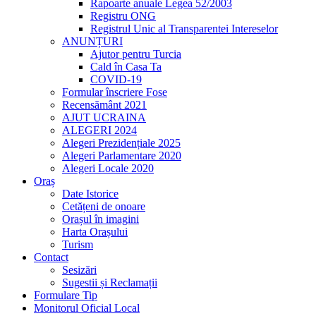
Rapoarte anuale Legea 52/2003
Registru ONG
Registrul Unic al Transparentei Intereselor
ANUNȚURI
Ajutor pentru Turcia
Cald în Casa Ta
COVID-19
Formular înscriere Fose
Recensământ 2021
AJUT UCRAINA
ALEGERI 2024
Alegeri Prezidențiale 2025
Alegeri Parlamentare 2020
Alegeri Locale 2020
Oraș
Date Istorice
Cetățeni de onoare
Orașul în imagini
Harta Orașului
Turism
Contact
Sesizări
Sugestii și Reclamații
Formulare Tip
Monitorul Oficial Local