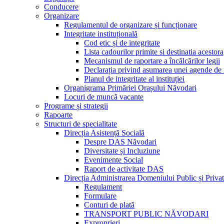
Conducere
Organizare
Regulamentul de organizare și funcționare
Integritate instituțională
Cod etic și de integritate
Lista cadourilor primite si destinatia acesto
Mecanismul de raportare a încălcărilor legii
Declarația privind asumarea unei agende de i
Planul de integritate al instituției
Organigrama Primăriei Orașului Năvodari
Locuri de muncă vacante
Programe și strategii
Rapoarte
Structuri de specialitate
Direcția Asistență Socială
Despre DAS Năvodari
Diversitate și Incluziune
Evenimente Social
Raport de activitate DAS
Direcția Administrarea Domeniului Public și Privat
Regulament
Formulare
Conturi de plată
TRANSPORT PUBLIC NĂVODARI
Exproprieri