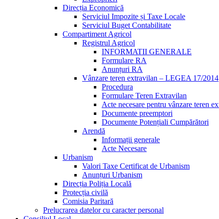
Direcția Economică
Serviciul Impozite și Taxe Locale
Serviciul Buget Contabilitate
Compartiment Agricol
Registrul Agricol
INFORMATII GENERALE
Formulare RA
Anunțuri RA
Vânzare teren extravilan – LEGEA 17/2014
Procedura
Formulare Teren Extravilan
Acte necesare pentru vânzare teren ex
Documente preemptori
Documente Potențiali Cumpărători
Arendă
Informații generale
Acte Necesare
Urbanism
Valori Taxe Certificat de Urbanism
Anunțuri Urbanism
Direcția Poliția Locală
Protecția civilă
Comisia Paritară
Prelucrarea datelor cu caracter personal
Consiliul Local