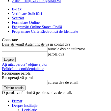
Autentificați-vă / Înregistrați-vă
E-Tax
Verificare Solicitări
Sesizări
Formulare Online
Programări Online Starea Civilă
Programare Carte Electronică de Identitate
Conectare
Bine ați venit! Autentificați-vă in contul dvs
numele dvs de utilizator
parola dvs
Ați uitat parola? obține ajutor
Politică de confidențialitate
Recuperare parola
Recuperați-vă parola
adresa dvs de email
O parola va fi trimisă pe adresa dvs de email.
Primar
Despre Instituție
Legislație