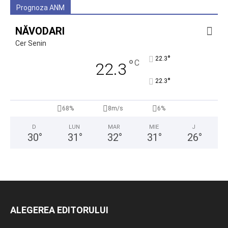
Prognoza ANM
NĂVODARI
Cer Senin
°
22.3
°
C
22.3
°
22.3
68%
8m/s
6%
D
LUN
MAR
MIE
J
30
°
31
°
32
°
31
°
26
°
ALEGEREA EDITORULUI