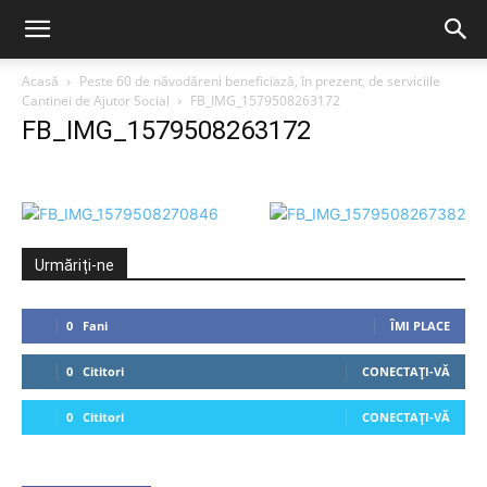
Acasă
Peste 60 de năvodăreni beneficiază, în prezent, de serviciile
Cantinei de Ajutor Social
FB_IMG_1579508263172
FB_IMG_1579508263172
Urmăriți-ne
0
Fani
ÎMI PLACE
0
Cititori
CONECTAȚI-VĂ
0
Cititori
CONECTAȚI-VĂ