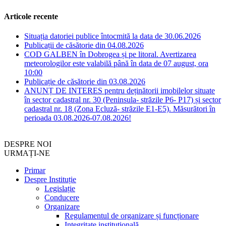
Articole recente
Situația datoriei publice întocmită la data de 30.06.2026
Publicații de căsătorie din 04.08.2026
COD GALBEN în Dobrogea și pe litoral. Avertizarea
meteorologilor este valabilă până în data de 07 august, ora
10:00
Publicație de căsătorie din 03.08.2026
ANUNȚ DE INTERES pentru deținătorii imobilelor situate
în sector cadastral nr. 30 (Peninsula- străzile P6- P17) și sector
cadastral nr. 18 (Zona Ecluză- străzile E1-E5). Măsurători în
perioada 03.08.2026-07.08.2026!
DESPRE NOI
URMAȚI-NE
Primar
Despre Instituție
Legislație
Conducere
Organizare
Regulamentul de organizare și funcționare
Integritate instituțională