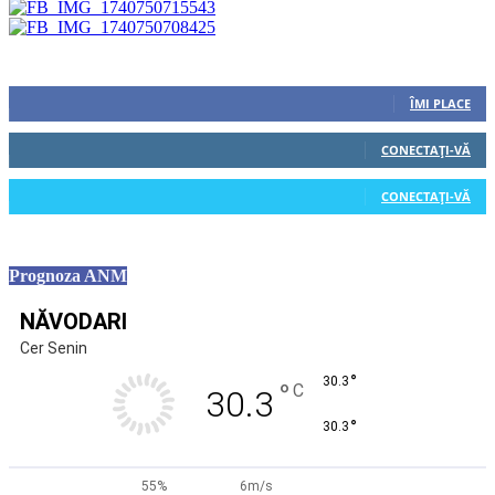
Urmăriți-ne
0
Fani
ÎMI PLACE
0
Cititori
CONECTAȚI-VĂ
0
Cititori
CONECTAȚI-VĂ
Prognoza ANM
NĂVODARI
Cer Senin
°
30.3
°
C
30.3
°
30.3
55%
6m/s