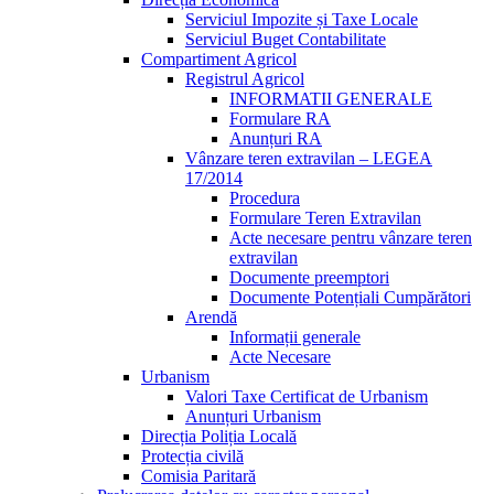
Serviciul Impozite și Taxe Locale
Serviciul Buget Contabilitate
Compartiment Agricol
Registrul Agricol
INFORMATII GENERALE
Formulare RA
Anunțuri RA
Vânzare teren extravilan – LEGEA
17/2014
Procedura
Formulare Teren Extravilan
Acte necesare pentru vânzare teren
extravilan
Documente preemptori
Documente Potențiali Cumpărători
Arendă
Informații generale
Acte Necesare
Urbanism
Valori Taxe Certificat de Urbanism
Anunțuri Urbanism
Direcția Poliția Locală
Protecția civilă
Comisia Paritară