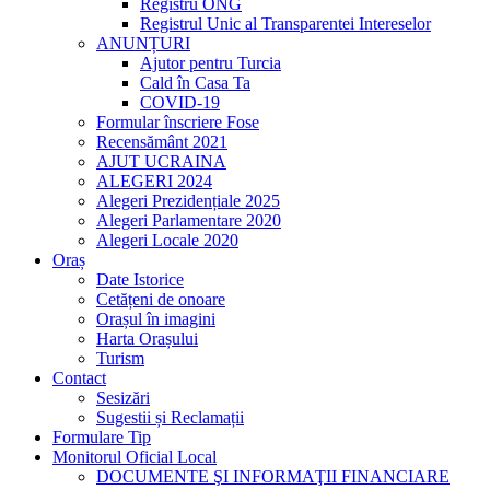
Registru ONG
Registrul Unic al Transparentei Intereselor
ANUNȚURI
Ajutor pentru Turcia
Cald în Casa Ta
COVID-19
Formular înscriere Fose
Recensământ 2021
AJUT UCRAINA
ALEGERI 2024
Alegeri Prezidențiale 2025
Alegeri Parlamentare 2020
Alegeri Locale 2020
Oraș
Date Istorice
Cetățeni de onoare
Orașul în imagini
Harta Orașului
Turism
Contact
Sesizări
Sugestii și Reclamații
Formulare Tip
Monitorul Oficial Local
DOCUMENTE ŞI INFORMAŢII FINANCIARE