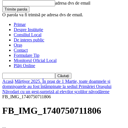
adresa dvs de email
O parola va fi trimisă pe adresa dvs de email.
Primar
Despre Instituție
Consiliul Local
De interes public
Oraș
Contact
Formulare Tip
Monitorul Oficial Local
Plăți Online
Acasă
Mărțișor 2025. În prag de 1 Martie, toate doamnele și
domnișoarele au fost întâmpinate la sediul Primăriei Orașului
Năvodari cu un gest-surpriză al elevilor școlilor năvodărene
FB_IMG_1740750711806
FB_IMG_1740750711806