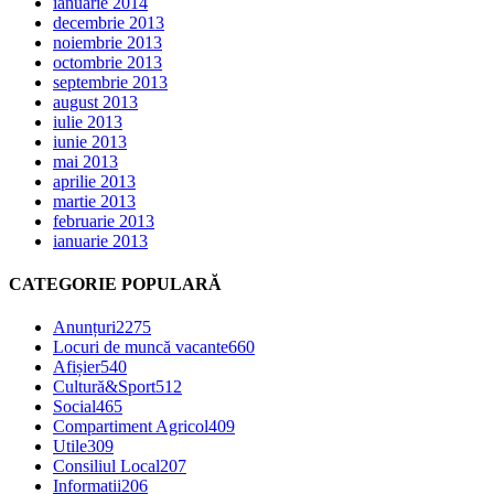
ianuarie 2014
decembrie 2013
noiembrie 2013
octombrie 2013
septembrie 2013
august 2013
iulie 2013
iunie 2013
mai 2013
aprilie 2013
martie 2013
februarie 2013
ianuarie 2013
CATEGORIE POPULARĂ
Anunțuri
2275
Locuri de muncă vacante
660
Afișier
540
Cultură&Sport
512
Social
465
Compartiment Agricol
409
Utile
309
Consiliul Local
207
Informatii
206