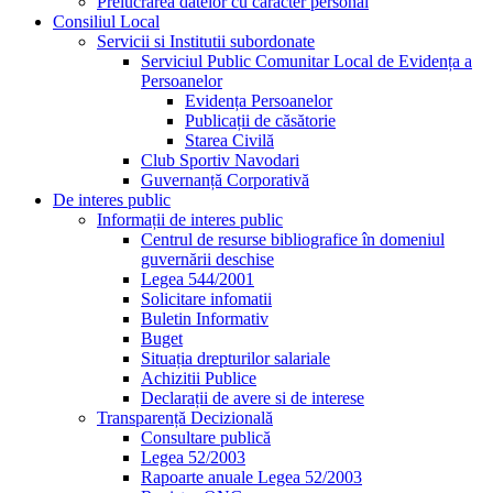
Prelucrarea datelor cu caracter personal
Consiliul Local
Servicii si Institutii subordonate
Serviciul Public Comunitar Local de Evidența a
Persoanelor
Evidența Persoanelor
Publicații de căsătorie
Starea Civilă
Club Sportiv Navodari
Guvernanță Corporativă
De interes public
Informații de interes public
Centrul de resurse bibliografice în domeniul
guvernării deschise
Legea 544/2001
Solicitare infomatii
Buletin Informativ
Buget
Situația drepturilor salariale
Achizitii Publice
Declarații de avere si de interese
Transparență Decizională
Consultare publică
Legea 52/2003
Rapoarte anuale Legea 52/2003