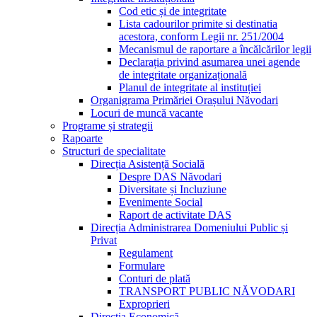
Cod etic și de integritate
Lista cadourilor primite si destinatia
acestora, conform Legii nr. 251/2004
Mecanismul de raportare a încălcărilor legii
Declarația privind asumarea unei agende
de integritate organizațională
Planul de integritate al instituției
Organigrama Primăriei Orașului Năvodari
Locuri de muncă vacante
Programe și strategii
Rapoarte
Structuri de specialitate
Direcția Asistență Socială
Despre DAS Năvodari
Diversitate și Incluziune
Evenimente Social
Raport de activitate DAS
Direcția Administrarea Domeniului Public și
Privat
Regulament
Formulare
Conturi de plată
TRANSPORT PUBLIC NĂVODARI
Exproprieri
Direcția Economică