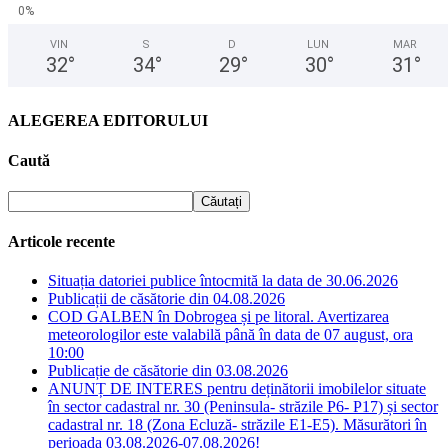
0%
VIN
S
D
LUN
MAR
32
°
34
°
29
°
30
°
31
°
ALEGEREA EDITORULUI
Caută
Articole recente
Situația datoriei publice întocmită la data de 30.06.2026
Publicații de căsătorie din 04.08.2026
COD GALBEN în Dobrogea și pe litoral. Avertizarea
meteorologilor este valabilă până în data de 07 august, ora
10:00
Publicație de căsătorie din 03.08.2026
ANUNȚ DE INTERES pentru deținătorii imobilelor situate
în sector cadastral nr. 30 (Peninsula- străzile P6- P17) și sector
cadastral nr. 18 (Zona Ecluză- străzile E1-E5). Măsurători în
perioada 03.08.2026-07.08.2026!