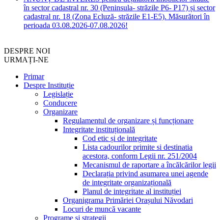
în sector cadastral nr. 30 (Peninsula- străzile P6- P17) și sector
cadastral nr. 18 (Zona Ecluză- străzile E1-E5). Măsurători în
perioada 03.08.2026-07.08.2026!
DESPRE NOI
URMAȚI-NE
Primar
Despre Instituție
Legislație
Conducere
Organizare
Regulamentul de organizare și funcționare
Integritate instituțională
Cod etic și de integritate
Lista cadourilor primite si destinatia
acestora, conform Legii nr. 251/2004
Mecanismul de raportare a încălcărilor legii
Declarația privind asumarea unei agende
de integritate organizațională
Planul de integritate al instituției
Organigrama Primăriei Orașului Năvodari
Locuri de muncă vacante
Programe și strategii