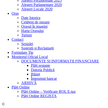
Alegeri Prezidențiale 2025
Alegeri Parlamentare 2020
Alegeri Locale 2020
Oraș
Date Istorice
Cetățeni de onoare
Orașul în imagini
Harta Orașului
Turism
Contact
Sesizări
Sugestii și Reclamații
Formulare Tip
Monitorul Oficial Local
DOCUMENTE ŞI INFORMAŢII FINANCIARE
Plăți restante
Datoria Publică
Bilanț
Împrumut bancar
ARHIVĂ
Plăți Online
Plăți Online – Verificare ROL E-tax
Plăți Online REGISTA
©