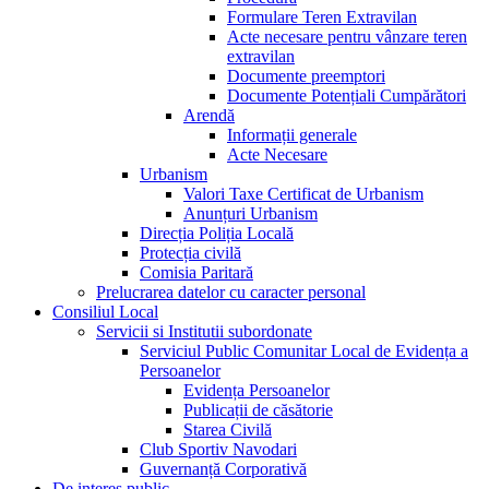
Formulare Teren Extravilan
Acte necesare pentru vânzare teren
extravilan
Documente preemptori
Documente Potențiali Cumpărători
Arendă
Informații generale
Acte Necesare
Urbanism
Valori Taxe Certificat de Urbanism
Anunțuri Urbanism
Direcția Poliția Locală
Protecția civilă
Comisia Paritară
Prelucrarea datelor cu caracter personal
Consiliul Local
Servicii si Institutii subordonate
Serviciul Public Comunitar Local de Evidența a
Persoanelor
Evidența Persoanelor
Publicații de căsătorie
Starea Civilă
Club Sportiv Navodari
Guvernanță Corporativă
De interes public