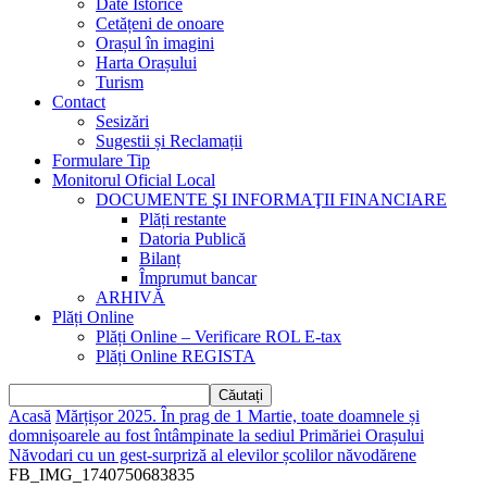
Date Istorice
Cetățeni de onoare
Orașul în imagini
Harta Orașului
Turism
Contact
Sesizări
Sugestii și Reclamații
Formulare Tip
Monitorul Oficial Local
DOCUMENTE ŞI INFORMAŢII FINANCIARE
Plăți restante
Datoria Publică
Bilanț
Împrumut bancar
ARHIVĂ
Plăți Online
Plăți Online – Verificare ROL E-tax
Plăți Online REGISTA
Acasă
Mărțișor 2025. În prag de 1 Martie, toate doamnele și
domnișoarele au fost întâmpinate la sediul Primăriei Orașului
Năvodari cu un gest-surpriză al elevilor școlilor năvodărene
FB_IMG_1740750683835