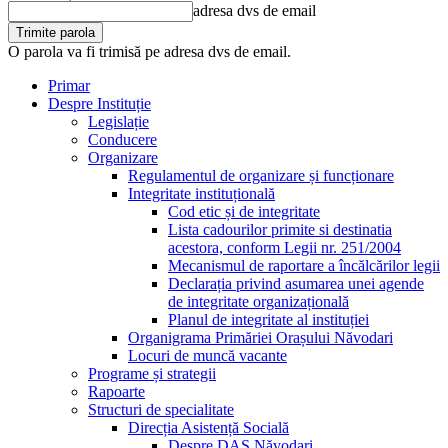
adresa dvs de email
O parola va fi trimisă pe adresa dvs de email.
Primar
Despre Instituție
Legislație
Conducere
Organizare
Regulamentul de organizare și funcționare
Integritate instituțională
Cod etic și de integritate
Lista cadourilor primite si destinatia
acestora, conform Legii nr. 251/2004
Mecanismul de raportare a încălcărilor legii
Declarația privind asumarea unei agende
de integritate organizațională
Planul de integritate al instituției
Organigrama Primăriei Orașului Năvodari
Locuri de muncă vacante
Programe și strategii
Rapoarte
Structuri de specialitate
Direcția Asistență Socială
Despre DAS Năvodari