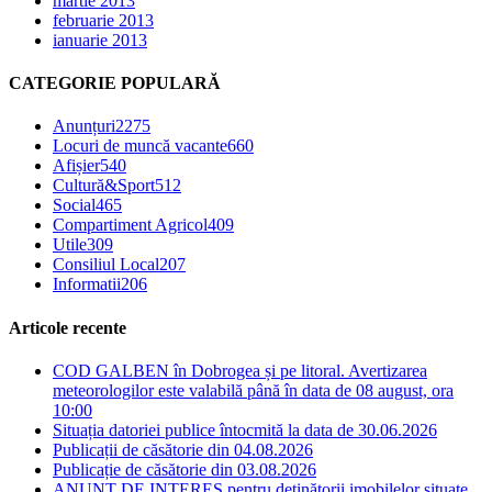
martie 2013
februarie 2013
ianuarie 2013
CATEGORIE POPULARĂ
Anunțuri
2275
Locuri de muncă vacante
660
Afișier
540
Cultură&Sport
512
Social
465
Compartiment Agricol
409
Utile
309
Consiliul Local
207
Informatii
206
Articole recente
COD GALBEN în Dobrogea și pe litoral. Avertizarea
meteorologilor este valabilă până în data de 08 august, ora
10:00
Situația datoriei publice întocmită la data de 30.06.2026
Publicații de căsătorie din 04.08.2026
Publicație de căsătorie din 03.08.2026
ANUNȚ DE INTERES pentru deținătorii imobilelor situate