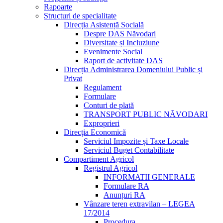
Rapoarte
Structuri de specialitate
Direcția Asistență Socială
Despre DAS Năvodari
Diversitate și Incluziune
Evenimente Social
Raport de activitate DAS
Direcția Administrarea Domeniului Public și
Privat
Regulament
Formulare
Conturi de plată
TRANSPORT PUBLIC NĂVODARI
Exproprieri
Direcția Economică
Serviciul Impozite și Taxe Locale
Serviciul Buget Contabilitate
Compartiment Agricol
Registrul Agricol
INFORMATII GENERALE
Formulare RA
Anunțuri RA
Vânzare teren extravilan – LEGEA
17/2014
Procedura