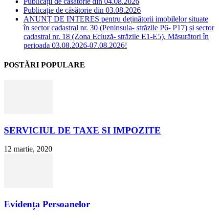
Publicații de căsătorie din 04.08.2026
Publicație de căsătorie din 03.08.2026
ANUNȚ DE INTERES pentru deținătorii imobilelor situate
în sector cadastral nr. 30 (Peninsula- străzile P6- P17) și sector
cadastral nr. 18 (Zona Ecluză- străzile E1-E5). Măsurători în
perioada 03.08.2026-07.08.2026!
POSTĂRI POPULARE
SERVICIUL DE TAXE SI IMPOZITE
12 martie, 2020
Evidența Persoanelor