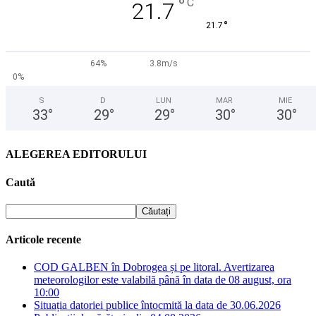
°
C
21.7
°
21.7
64%
3.8m/s
0%
S
D
LUN
MAR
MIE
33
°
29
°
29
°
30
°
30
°
ALEGEREA EDITORULUI
Caută
Articole recente
COD GALBEN în Dobrogea și pe litoral. Avertizarea
meteorologilor este valabilă până în data de 08 august, ora
10:00
Situația datoriei publice întocmită la data de 30.06.2026