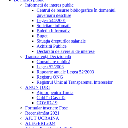
Informații de interes public
Centrul de resurse bibliografice în domeniul
guvernării deschise
Legea 544/2001
Solicitare infomatii
Buletin Informativ
Buget
Situația drepturilor salariale
Achizitii Publice
Declarații de avere si de interese
Transparență Decizională
Consultare publică
Legea 52/2003
Rapoarte anuale Legea 52/2003
Registru ONG
Registrul Unic al Transparentei Intereselor
ANUNȚURI
Ajutor pentru Turcia
Cald în Casa Ta
COVID-19
Formular înscriere Fose
Recensământ 2021
AJUT UCRAINA
ALEGERI 2024