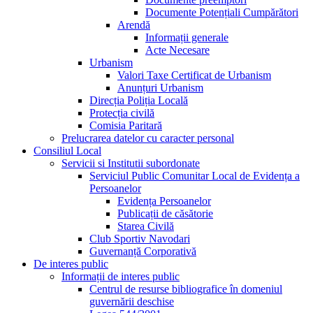
Documente Potențiali Cumpărători
Arendă
Informații generale
Acte Necesare
Urbanism
Valori Taxe Certificat de Urbanism
Anunțuri Urbanism
Direcția Poliția Locală
Protecția civilă
Comisia Paritară
Prelucrarea datelor cu caracter personal
Consiliul Local
Servicii si Institutii subordonate
Serviciul Public Comunitar Local de Evidența a
Persoanelor
Evidența Persoanelor
Publicații de căsătorie
Starea Civilă
Club Sportiv Navodari
Guvernanță Corporativă
De interes public
Informații de interes public
Centrul de resurse bibliografice în domeniul
guvernării deschise