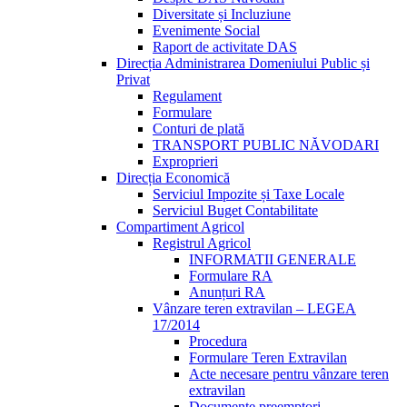
Diversitate și Incluziune
Evenimente Social
Raport de activitate DAS
Direcția Administrarea Domeniului Public și
Privat
Regulament
Formulare
Conturi de plată
TRANSPORT PUBLIC NĂVODARI
Exproprieri
Direcția Economică
Serviciul Impozite și Taxe Locale
Serviciul Buget Contabilitate
Compartiment Agricol
Registrul Agricol
INFORMATII GENERALE
Formulare RA
Anunțuri RA
Vânzare teren extravilan – LEGEA
17/2014
Procedura
Formulare Teren Extravilan
Acte necesare pentru vânzare teren
extravilan
Documente preemptori