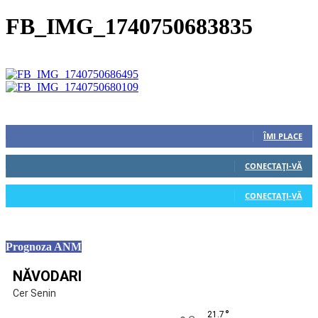
FB_IMG_1740750683835
Urmăriți-ne
0
Fani
ÎMI PLACE
0
Cititori
CONECTAȚI-VĂ
0
Cititori
CONECTAȚI-VĂ
Prognoza ANM
NĂVODARI
Cer Senin
°
21.7