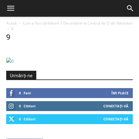
Acasă
Cum a fost sărbătorit 1 Decembrie la Centrul de Zi din Năvodari
9
9
Urmăriți-ne
0
Fani
ÎMI PLACE
0
Cititori
CONECTAȚI-VĂ
0
Cititori
CONECTAȚI-VĂ