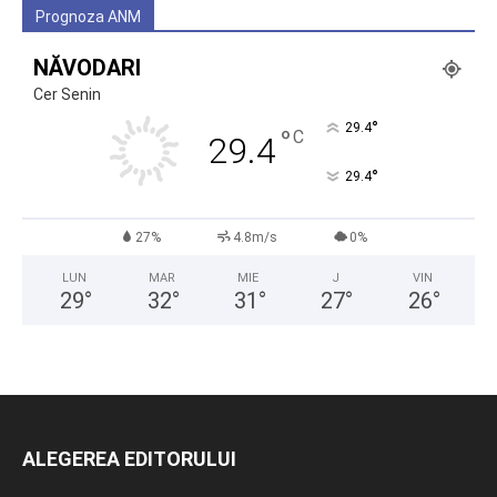
Prognoza ANM
NĂVODARI
Cer Senin
°
29.4
°
C
29.4
°
29.4
27%
4.8m/s
0%
LUN
MAR
MIE
J
VIN
29
°
32
°
31
°
27
°
26
°
ALEGEREA EDITORULUI