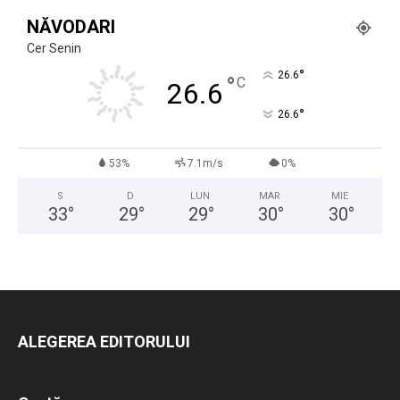
NĂVODARI
Cer Senin
°
26.6
°
C
26.6
°
26.6
53%
7.1m/s
0%
S
D
LUN
MAR
MIE
33
°
29
°
29
°
30
°
30
°
ALEGEREA EDITORULUI