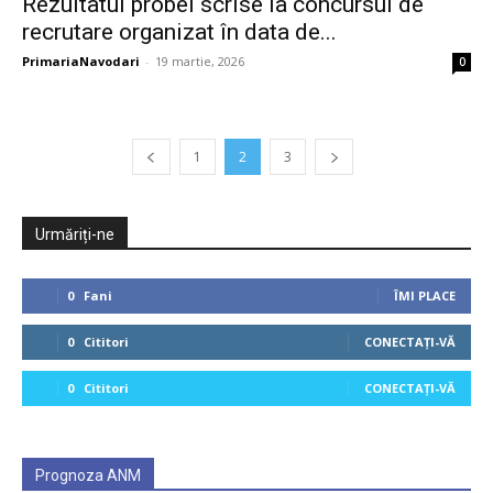
Rezultatul probei scrise la concursul de
recrutare organizat în data de...
PrimariaNavodari
-
19 martie, 2026
0
1
2
3
Urmăriți-ne
0
Fani
ÎMI PLACE
0
Cititori
CONECTAȚI-VĂ
0
Cititori
CONECTAȚI-VĂ
Prognoza ANM