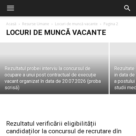
ocupare a unui post contractual de
execuție vacant organizat în data de
20.07.2026 (proba scrisă)
Acasă
Resurse Umane
Locuri de muncă vacante
Pagina 2
LOCURI DE MUNCĂ VACANTE
PrimariaNavodari
-
24 iulie, 2026
Rezultatul probei interviu la concursul de
Rezultate 
ocupare a unui post contractual de execuție
in data de
vacant organizat în data de 20.07.2026 (proba
a postului
scrisă)
studii medii
Rezultatul verificării eligibilității
candidaților la concursul de recrutare dîn