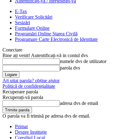
Autentificați-vă / Înregistrați-vă
E-Tax
Verificare Solicitări
Sesizări
Formulare Online
Programări Online Starea Civilă
Programare Carte Electronică de Identitate
Conectare
Bine ați venit! Autentificați-vă in contul dvs
numele dvs de utilizator
parola dvs
Ați uitat parola? obține ajutor
Politică de confidențialitate
Recuperare parola
Recuperați-vă parola
adresa dvs de email
O parola va fi trimisă pe adresa dvs de email.
Primar
Despre Instituție
Consiliul Local