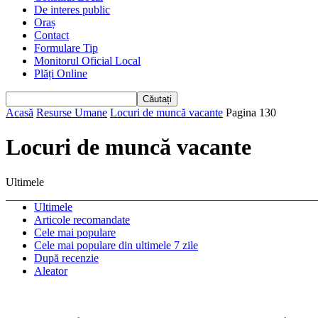
De interes public
Oraș
Contact
Formulare Tip
Monitorul Oficial Local
Plăți Online
Acasă
Resurse Umane
Locuri de muncă vacante
Pagina 130
Locuri de muncă vacante
Ultimele
Ultimele
Articole recomandate
Cele mai populare
Cele mai populare din ultimele 7 zile
După recenzie
Aleator