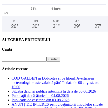
58%
4.8m/s
6%
D
LUN
MAR
MIE
J
26
°
30
°
31
°
29
°
27
°
ALEGEREA EDITORULUI
Caută
Articole recente
COD GALBEN în Dobrogea și pe litoral. Avertizarea
meteorologilor este valabilă până în data de 08 august, ora
10:00
Situația datoriei publice întocmită la data de 30.06.2026
Publicații de căsătorie din 04.08.2026
Publicație de căsătorie din 03.08.2026
ANUNȚ DE INTERES pentru deținătorii imobilelor situate