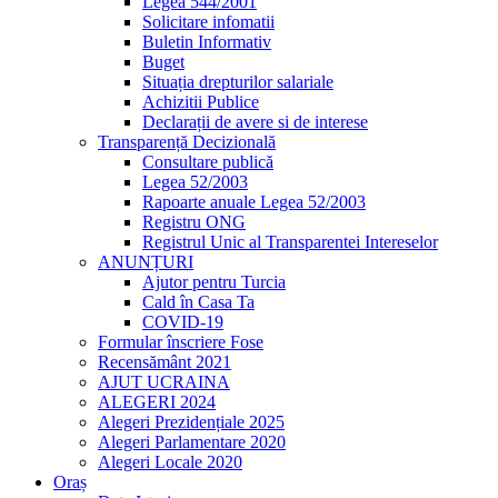
Legea 544/2001
Solicitare infomatii
Buletin Informativ
Buget
Situația drepturilor salariale
Achizitii Publice
Declarații de avere si de interese
Transparență Decizională
Consultare publică
Legea 52/2003
Rapoarte anuale Legea 52/2003
Registru ONG
Registrul Unic al Transparentei Intereselor
ANUNȚURI
Ajutor pentru Turcia
Cald în Casa Ta
COVID-19
Formular înscriere Fose
Recensământ 2021
AJUT UCRAINA
ALEGERI 2024
Alegeri Prezidențiale 2025
Alegeri Parlamentare 2020
Alegeri Locale 2020
Oraș