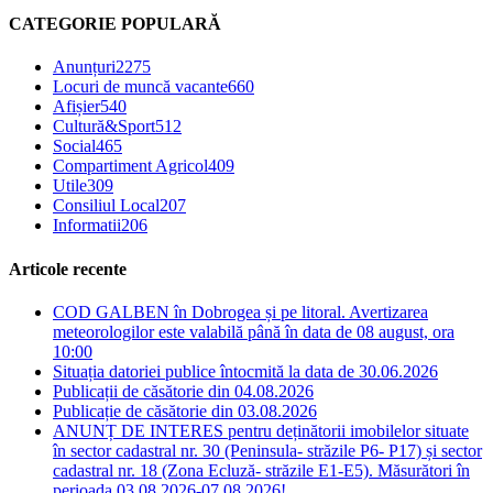
CATEGORIE POPULARĂ
Anunțuri
2275
Locuri de muncă vacante
660
Afișier
540
Cultură&Sport
512
Social
465
Compartiment Agricol
409
Utile
309
Consiliul Local
207
Informatii
206
Articole recente
COD GALBEN în Dobrogea și pe litoral. Avertizarea
meteorologilor este valabilă până în data de 08 august, ora
10:00
Situația datoriei publice întocmită la data de 30.06.2026
Publicații de căsătorie din 04.08.2026
Publicație de căsătorie din 03.08.2026
ANUNȚ DE INTERES pentru deținătorii imobilelor situate
în sector cadastral nr. 30 (Peninsula- străzile P6- P17) și sector
cadastral nr. 18 (Zona Ecluză- străzile E1-E5). Măsurători în
perioada 03.08.2026-07.08.2026!