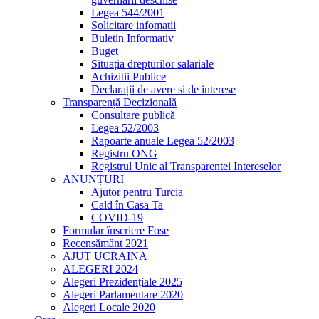
Legea 544/2001
Solicitare infomatii
Buletin Informativ
Buget
Situația drepturilor salariale
Achizitii Publice
Declarații de avere si de interese
Transparență Decizională
Consultare publică
Legea 52/2003
Rapoarte anuale Legea 52/2003
Registru ONG
Registrul Unic al Transparentei Intereselor
ANUNȚURI
Ajutor pentru Turcia
Cald în Casa Ta
COVID-19
Formular înscriere Fose
Recensământ 2021
AJUT UCRAINA
ALEGERI 2024
Alegeri Prezidențiale 2025
Alegeri Parlamentare 2020
Alegeri Locale 2020