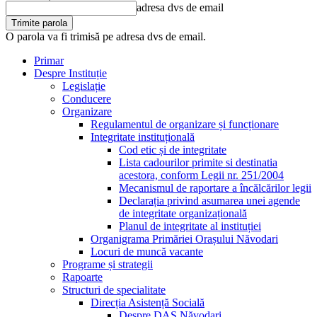
adresa dvs de email
O parola va fi trimisă pe adresa dvs de email.
Primar
Despre Instituție
Legislație
Conducere
Organizare
Regulamentul de organizare și funcționare
Integritate instituțională
Cod etic și de integritate
Lista cadourilor primite si destinatia
acestora, conform Legii nr. 251/2004
Mecanismul de raportare a încălcărilor legii
Declarația privind asumarea unei agende
de integritate organizațională
Planul de integritate al instituției
Organigrama Primăriei Orașului Năvodari
Locuri de muncă vacante
Programe și strategii
Rapoarte
Structuri de specialitate
Direcția Asistență Socială
Despre DAS Năvodari