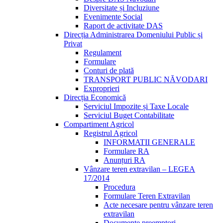
Diversitate și Incluziune
Evenimente Social
Raport de activitate DAS
Direcția Administrarea Domeniului Public și
Privat
Regulament
Formulare
Conturi de plată
TRANSPORT PUBLIC NĂVODARI
Exproprieri
Direcția Economică
Serviciul Impozite și Taxe Locale
Serviciul Buget Contabilitate
Compartiment Agricol
Registrul Agricol
INFORMATII GENERALE
Formulare RA
Anunțuri RA
Vânzare teren extravilan – LEGEA
17/2014
Procedura
Formulare Teren Extravilan
Acte necesare pentru vânzare teren
extravilan
Documente preemptori