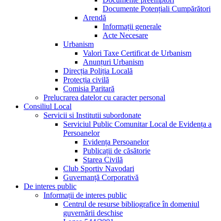
Documente Potențiali Cumpărători
Arendă
Informații generale
Acte Necesare
Urbanism
Valori Taxe Certificat de Urbanism
Anunțuri Urbanism
Direcția Poliția Locală
Protecția civilă
Comisia Paritară
Prelucrarea datelor cu caracter personal
Consiliul Local
Servicii si Institutii subordonate
Serviciul Public Comunitar Local de Evidența a
Persoanelor
Evidența Persoanelor
Publicații de căsătorie
Starea Civilă
Club Sportiv Navodari
Guvernanță Corporativă
De interes public
Informații de interes public
Centrul de resurse bibliografice în domeniul
guvernării deschise