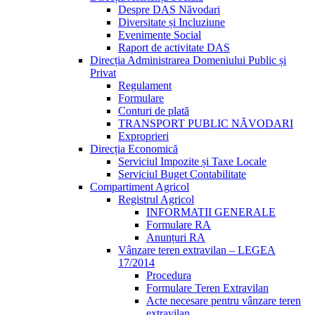
Despre DAS Năvodari
Diversitate și Incluziune
Evenimente Social
Raport de activitate DAS
Direcția Administrarea Domeniului Public și
Privat
Regulament
Formulare
Conturi de plată
TRANSPORT PUBLIC NĂVODARI
Exproprieri
Direcția Economică
Serviciul Impozite și Taxe Locale
Serviciul Buget Contabilitate
Compartiment Agricol
Registrul Agricol
INFORMATII GENERALE
Formulare RA
Anunțuri RA
Vânzare teren extravilan – LEGEA
17/2014
Procedura
Formulare Teren Extravilan
Acte necesare pentru vânzare teren
extravilan