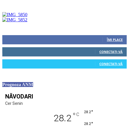
Urmăriți-ne
0
Fani
ÎMI PLACE
0
Cititori
CONECTAȚI-VĂ
0
Cititori
CONECTAȚI-VĂ
Prognoza ANM
NĂVODARI
Cer Senin
°
28.2
°
C
28.2
°
28.2