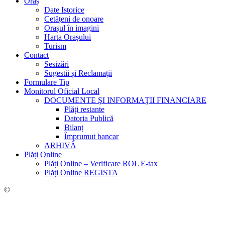
Oraș
Date Istorice
Cetățeni de onoare
Orașul în imagini
Harta Orașului
Turism
Contact
Sesizări
Sugestii și Reclamații
Formulare Tip
Monitorul Oficial Local
DOCUMENTE ŞI INFORMAŢII FINANCIARE
Plăți restante
Datoria Publică
Bilanț
Împrumut bancar
ARHIVĂ
Plăți Online
Plăți Online – Verificare ROL E-tax
Plăți Online REGISTA
©