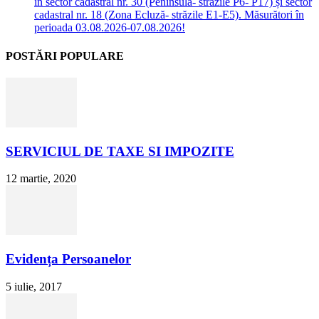
în sector cadastral nr. 30 (Peninsula- străzile P6- P17) și sector
cadastral nr. 18 (Zona Ecluză- străzile E1-E5). Măsurători în
perioada 03.08.2026-07.08.2026!
POSTĂRI POPULARE
SERVICIUL DE TAXE SI IMPOZITE
12 martie, 2020
Evidența Persoanelor
5 iulie, 2017