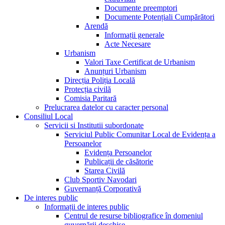
Documente preemptori
Documente Potențiali Cumpărători
Arendă
Informații generale
Acte Necesare
Urbanism
Valori Taxe Certificat de Urbanism
Anunțuri Urbanism
Direcția Poliția Locală
Protecția civilă
Comisia Paritară
Prelucrarea datelor cu caracter personal
Consiliul Local
Servicii si Institutii subordonate
Serviciul Public Comunitar Local de Evidența a
Persoanelor
Evidența Persoanelor
Publicații de căsătorie
Starea Civilă
Club Sportiv Navodari
Guvernanță Corporativă
De interes public
Informații de interes public
Centrul de resurse bibliografice în domeniul
guvernării deschise