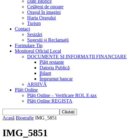
Date Istorice
Cetățeni de onoare
Orașul în imagini
Harta Orașului
Turism
Contact
Sesizări
Sugestii și Reclamații
Formulare Tip
Monitorul Oficial Local
DOCUMENTE ŞI INFORMAŢII FINANCIARE
Plăți restante
Datoria Publică
Bilanț
Împrumut bancar
ARHIVĂ
Plăți Online
Plăți Online – Verificare ROL E-tax
Plăți Online REGISTA
Acasă
Biografie
IMG_5851
IMG_5851