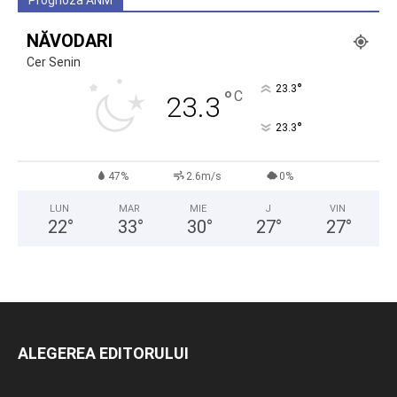
Prognoza ANM
NĂVODARI
Cer Senin
°
23.3
°
C
23.3
°
23.3
47%
2.6m/s
0%
LUN
MAR
MIE
J
VIN
22
°
33
°
30
°
27
°
27
°
ALEGEREA EDITORULUI