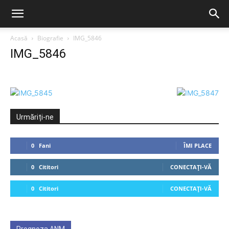
Acasă
Biografie
IMG_5846
IMG_5846
Urmăriți-ne
0
Fani
ÎMI PLACE
0
Cititori
CONECTAȚI-VĂ
0
Cititori
CONECTAȚI-VĂ