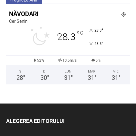
Prognoza ANM
NĂVODARI
Cer Senin
°
28.3
°
C
28.3
°
28.3
52%
10.5m/s
5%
S
D
LUN
MAR
MIE
28
°
30
°
31
°
31
°
31
°
ALEGEREA EDITORULUI