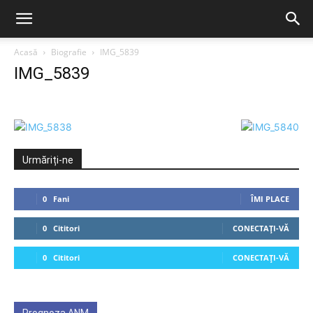
Acasă
Biografie
IMG_5839
IMG_5839
Urmăriți-ne
0
Fani
ÎMI PLACE
0
Cititori
CONECTAȚI-VĂ
0
Cititori
CONECTAȚI-VĂ