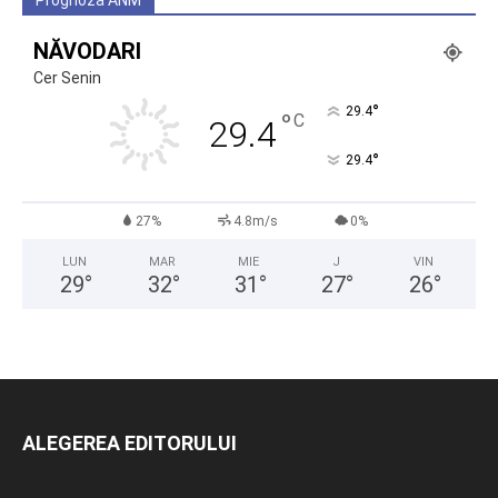
Prognoza ANM
NĂVODARI
Cer Senin
°
29.4
°
C
29.4
°
29.4
27%
4.8m/s
0%
LUN
MAR
MIE
J
VIN
29
°
32
°
31
°
27
°
26
°
ALEGEREA EDITORULUI