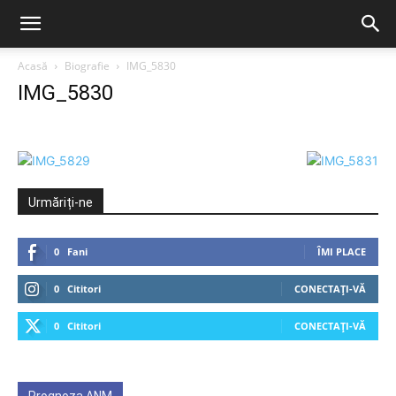
Acasă
Biografie
IMG_5830
IMG_5830
Urmăriți-ne
0
Fani
ÎMI PLACE
0
Cititori
CONECTAȚI-VĂ
0
Cititori
CONECTAȚI-VĂ