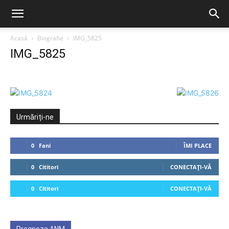
Acasă
Biografie
IMG_5825
IMG_5825
Urmăriți-ne
0
Fani
ÎMI PLACE
0
Cititori
CONECTAȚI-VĂ
0
Cititori
CONECTAȚI-VĂ