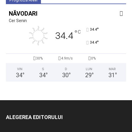
Prognoza ANM
NĂVODARI
Cer Senin
°
34.4
°
C
34.4
°
34.4
30%
4.9m/s
0%
VIN
S
D
LUN
MAR
34
°
34
°
30
°
29
°
31
°
ALEGEREA EDITORULUI