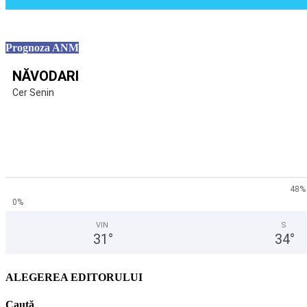
Prognoza ANM
NĂVODARI
Cer Senin
48%
0%
VIN
S
31
°
34
°
ALEGEREA EDITORULUI
Caută