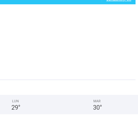
LUN
MAR
29
°
30
°