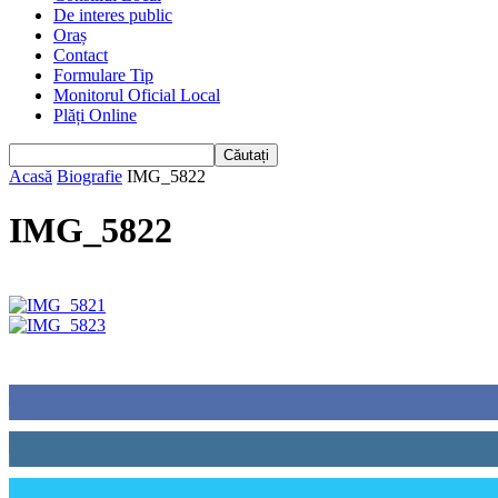
De interes public
Oraș
Contact
Formulare Tip
Monitorul Oficial Local
Plăți Online
Acasă
Biografie
IMG_5822
IMG_5822
Urmăriți-ne
0
Fani
0
Cititori
0
Cititori