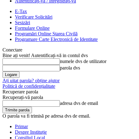
Autentificați-vă / Înregistrați-vă
E-Tax
Verificare Solicitări
Sesizări
Formulare Online
Programări Online Starea Civilă
Programare Carte Electronică de Identitate
Conectare
Bine ați venit! Autentificați-vă in contul dvs
numele dvs de utilizator
parola dvs
Ați uitat parola? obține ajutor
Politică de confidențialitate
Recuperare parola
Recuperați-vă parola
adresa dvs de email
O parola va fi trimisă pe adresa dvs de email.
Primar
Despre Instituție
Consiliul Local