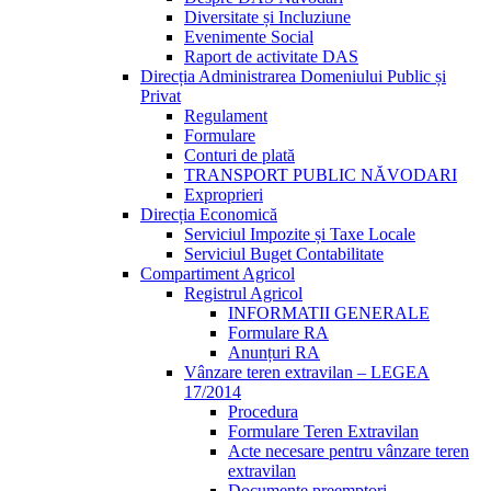
Diversitate și Incluziune
Evenimente Social
Raport de activitate DAS
Direcția Administrarea Domeniului Public și
Privat
Regulament
Formulare
Conturi de plată
TRANSPORT PUBLIC NĂVODARI
Exproprieri
Direcția Economică
Serviciul Impozite și Taxe Locale
Serviciul Buget Contabilitate
Compartiment Agricol
Registrul Agricol
INFORMATII GENERALE
Formulare RA
Anunțuri RA
Vânzare teren extravilan – LEGEA
17/2014
Procedura
Formulare Teren Extravilan
Acte necesare pentru vânzare teren
extravilan
Documente preemptori