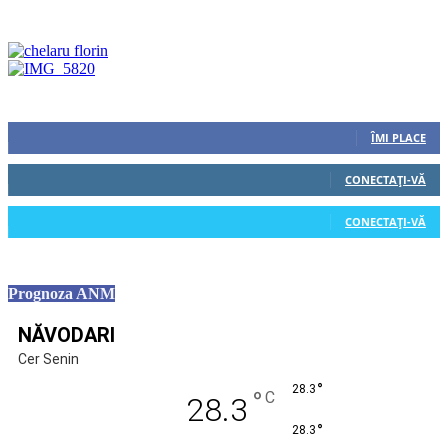
Urmăriți-ne
0
Fani
ÎMI PLACE
0
Cititori
CONECTAȚI-VĂ
0
Cititori
CONECTAȚI-VĂ
Prognoza ANM
NĂVODARI
Cer Senin
°
28.3
°
C
28.3
°
28.3