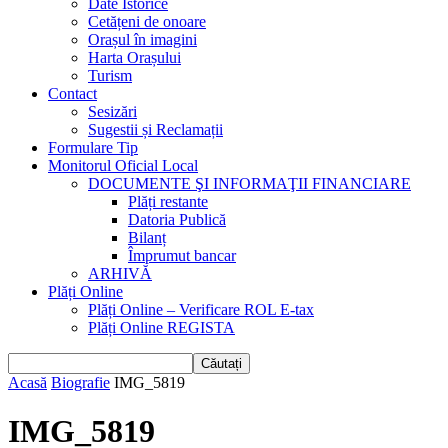
Date Istorice
Cetățeni de onoare
Orașul în imagini
Harta Orașului
Turism
Contact
Sesizări
Sugestii și Reclamații
Formulare Tip
Monitorul Oficial Local
DOCUMENTE ŞI INFORMAŢII FINANCIARE
Plăți restante
Datoria Publică
Bilanț
Împrumut bancar
ARHIVĂ
Plăți Online
Plăți Online – Verificare ROL E-tax
Plăți Online REGISTA
Acasă
Biografie
IMG_5819
IMG_5819