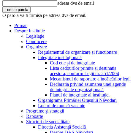
adresa dvs de email
O parola va fi trimisă pe adresa dvs de email.
Primar
Despre Instituție
Legislație
Conducere
Organizare
Regulamentul de organizare și funcționare
Integritate instituțională
Cod etic și de integritate
Lista cadourilor primite si destinatia
acestora, conform Legii nr. 251/2004
Mecanismul de raportare a încălcărilor legii
Declarația privind asumarea unei agende
de integritate organizațională
Planul de integritate al instituției
Organigrama Primăriei Orașului Năvodari
Locuri de muncă vacante
Programe și strategii
Rapoarte
Structuri de specialitate
Direcția Asistență Socială
Despre DAS Năvodari