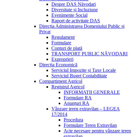
Despre DAS Năvodari
Diversitate și Incluziune
Evenimente Social
Raport de activitate DAS
Direcția Administrarea Domeniului Public și
Privat
Regulament
Formulare
Conturi de plată
TRANSPORT PUBLIC NĂVODARI
Exproprieri
Direcția Economică
Serviciul Impozite și Taxe Locale
Serviciul Buget Contabilitate
Compartiment Agricol
Registrul Agricol
INFORMATII GENERALE
Formulare RA
Anunțuri RA
Vânzare teren extravilan – LEGEA
17/2014
Procedura
Formulare Teren Extravilan
Acte necesare pentru vânzare teren
extravilan