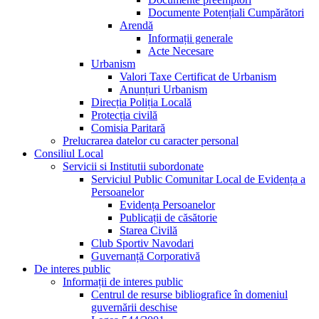
Documente Potențiali Cumpărători
Arendă
Informații generale
Acte Necesare
Urbanism
Valori Taxe Certificat de Urbanism
Anunțuri Urbanism
Direcția Poliția Locală
Protecția civilă
Comisia Paritară
Prelucrarea datelor cu caracter personal
Consiliul Local
Servicii si Institutii subordonate
Serviciul Public Comunitar Local de Evidența a
Persoanelor
Evidența Persoanelor
Publicații de căsătorie
Starea Civilă
Club Sportiv Navodari
Guvernanță Corporativă
De interes public
Informații de interes public
Centrul de resurse bibliografice în domeniul
guvernării deschise