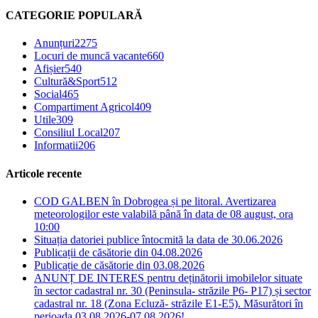
CATEGORIE POPULARĂ
Anunțuri
2275
Locuri de muncă vacante
660
Afișier
540
Cultură&Sport
512
Social
465
Compartiment Agricol
409
Utile
309
Consiliul Local
207
Informatii
206
Articole recente
COD GALBEN în Dobrogea și pe litoral. Avertizarea
meteorologilor este valabilă până în data de 08 august, ora
10:00
Situația datoriei publice întocmită la data de 30.06.2026
Publicații de căsătorie din 04.08.2026
Publicație de căsătorie din 03.08.2026
ANUNȚ DE INTERES pentru deținătorii imobilelor situate
în sector cadastral nr. 30 (Peninsula- străzile P6- P17) și sector
cadastral nr. 18 (Zona Ecluză- străzile E1-E5). Măsurători în
perioada 03.08.2026-07.08.2026!