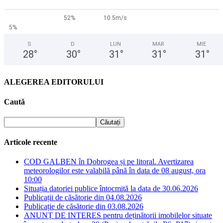
52%
10.5m/s
5%
S
D
LUN
MAR
MIE
28
°
30
°
31
°
31
°
31
°
ALEGEREA EDITORULUI
Caută
Articole recente
COD GALBEN în Dobrogea și pe litoral. Avertizarea
meteorologilor este valabilă până în data de 08 august, ora
10:00
Situația datoriei publice întocmită la data de 30.06.2026
Publicații de căsătorie din 04.08.2026
Publicație de căsătorie din 03.08.2026
ANUNȚ DE INTERES pentru deținătorii imobilelor situate