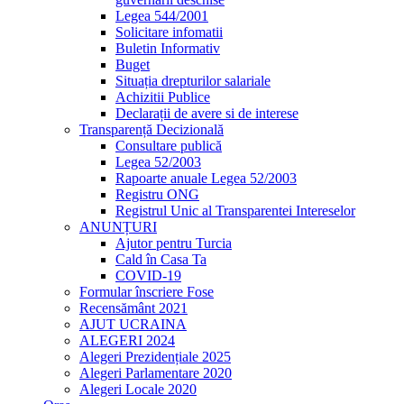
Legea 544/2001
Solicitare infomatii
Buletin Informativ
Buget
Situația drepturilor salariale
Achizitii Publice
Declarații de avere si de interese
Transparență Decizională
Consultare publică
Legea 52/2003
Rapoarte anuale Legea 52/2003
Registru ONG
Registrul Unic al Transparentei Intereselor
ANUNȚURI
Ajutor pentru Turcia
Cald în Casa Ta
COVID-19
Formular înscriere Fose
Recensământ 2021
AJUT UCRAINA
ALEGERI 2024
Alegeri Prezidențiale 2025
Alegeri Parlamentare 2020
Alegeri Locale 2020