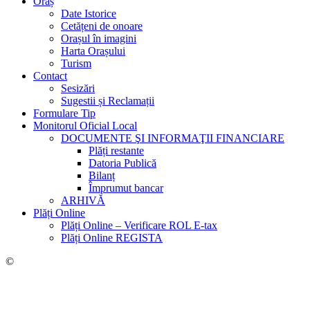
Oraș
Date Istorice
Cetățeni de onoare
Orașul în imagini
Harta Orașului
Turism
Contact
Sesizări
Sugestii și Reclamații
Formulare Tip
Monitorul Oficial Local
DOCUMENTE ŞI INFORMAŢII FINANCIARE
Plăți restante
Datoria Publică
Bilanț
Împrumut bancar
ARHIVĂ
Plăți Online
Plăți Online – Verificare ROL E-tax
Plăți Online REGISTA
©