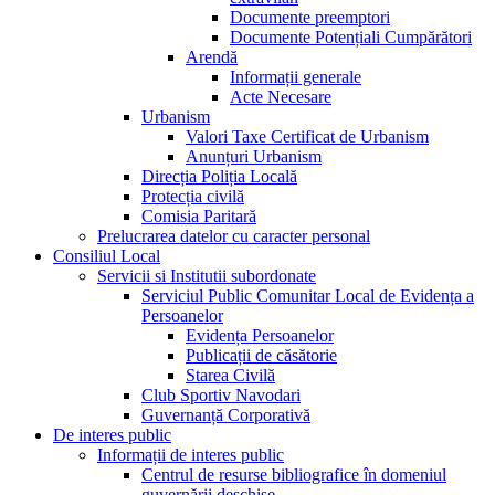
Documente preemptori
Documente Potențiali Cumpărători
Arendă
Informații generale
Acte Necesare
Urbanism
Valori Taxe Certificat de Urbanism
Anunțuri Urbanism
Direcția Poliția Locală
Protecția civilă
Comisia Paritară
Prelucrarea datelor cu caracter personal
Consiliul Local
Servicii si Institutii subordonate
Serviciul Public Comunitar Local de Evidența a
Persoanelor
Evidența Persoanelor
Publicații de căsătorie
Starea Civilă
Club Sportiv Navodari
Guvernanță Corporativă
De interes public
Informații de interes public
Centrul de resurse bibliografice în domeniul
guvernării deschise