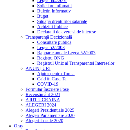
Legea 544/2001
Solicitare infomatii
Buletin Informativ
Buget
Situația drepturilor salariale
Achizitii Publice
Declarații de avere si de interese
Transparență Decizională
Consultare publică
Legea 52/2003
Rapoarte anuale Legea 52/2003
Registru ONG
Registrul Unic al Transparentei Intereselor
ANUNȚURI
Ajutor pentru Turcia
Cald în Casa Ta
COVID-19
Formular înscriere Fose
Recensământ 2021
AJUT UCRAINA
ALEGERI 2024
Alegeri Prezidențiale 2025
Alegeri Parlamentare 2020
Alegeri Locale 2020
Oraș