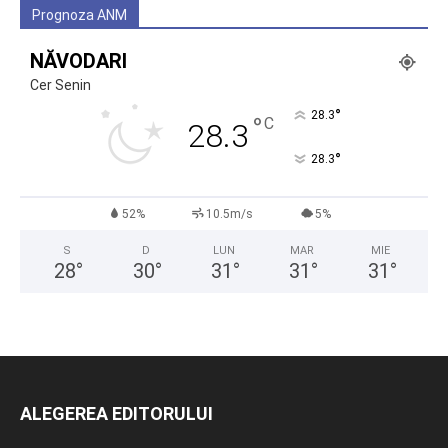
Prognoza ANM
NĂVODARI
Cer Senin
°
28.3
°
C
28.3
°
28.3
52%
10.5m/s
5%
S
D
LUN
MAR
MIE
28
°
30
°
31
°
31
°
31
°
ALEGEREA EDITORULUI