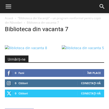
Acasă
“Biblioteca din Vacanță” – un program nonformal pentru copiii
din Năvodari
Biblioteca din vacanta 7
Biblioteca din vacanta 7
Urmăriți-ne
0
Fani
ÎMI PLACE
0
Cititori
CONECTAȚI-VĂ
0
Cititori
CONECTAȚI-VĂ