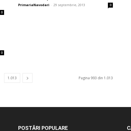
PrimariaNavodari
-
29 septembrie, 2013
0
0
0
1.013
Pagina 993 din 1.013
POSTĂRI POPULARE
C