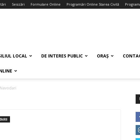
tări
Sesizări
Formulare Online
Programări Online Starea Civilă
Programa
ILIUL LOCAL
DE INTERES PUBLIC
ORAȘ
CONTA
NLINE
aNavodari
ARII