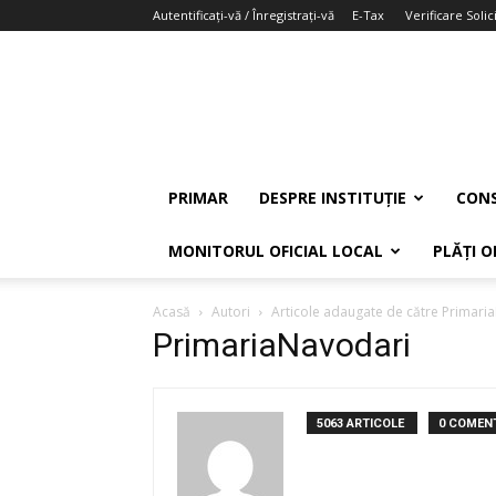
Autentificați-vă / Înregistrați-vă
E-Tax
Verificare Solici
PRIMAR
DESPRE INSTITUȚIE
CONS
MONITORUL OFICIAL LOCAL
PLĂȚI O
Acasă
Autori
Articole adaugate de către Primari
PrimariaNavodari
5063 ARTICOLE
0 COMENT