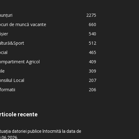
unțuri
2275
ocuri de muncă vacante
660
ișier
540
ultură&Sport
512
cial
465
ompartiment Agricol
409
ile
309
nsiliul Local
207
formatii
206
rticole recente
tuația datoriei publice întocmită la data de
.06.2026