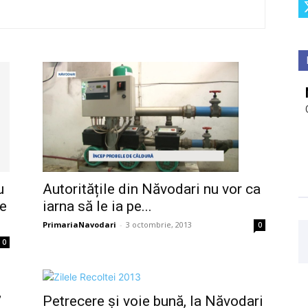
u
Autoritățile din Năvodari nu vor ca
le
iarna să le ia pe...
PrimariaNavodari
-
3 octombrie, 2013
0
0
”
Petrecere şi voie bună, la Năvodari