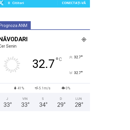
0
Cititori
CONECTAȚI-VĂ
Prognoza ANM
NĂVODARI
Cer Senin
°
32.7
°
C
32.7
°
32.7
41%
5.1m/s
0%
J
VIN
S
D
LUN
33
°
33
°
34
°
29
°
28
°