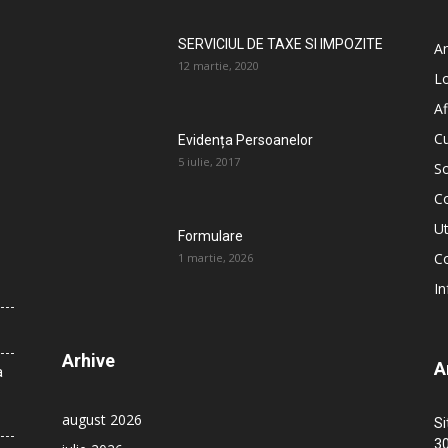
SERVICIUL DE TAXE SI IMPOZITE
An
12 martie, 2020
L
Af
C
Evidența Persoanelor
5 iulie, 2017
So
C
Ut
Formulare
Co
1 martie, 2026
In
Arhive
A
a
august 2026
Si
30