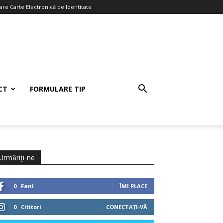
re Carte Electronică de Identitate
CT
FORMULARE TIP
Urmăriți-ne
0
Fani
ÎMI PLACE
0
Cititori
CONECTAȚI-VĂ