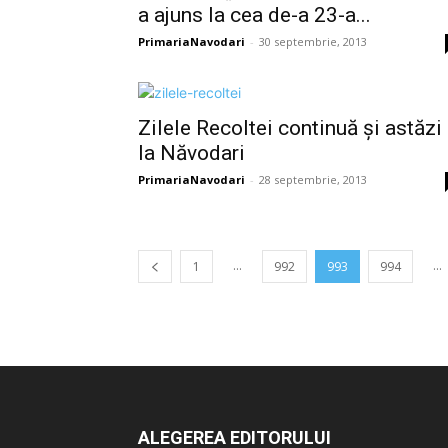
a ajuns la cea de-a 23-a...
PrimariaNavodari
-
30 septembrie, 2013
Zilele Recoltei continuă și astăzi
la Năvodari
PrimariaNavodari
-
28 septembrie, 2013
...
...
1
992
993
994
ALEGEREA EDITORULUI