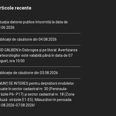
rticole recente
tuația datoriei publice întocmită la data de
.06.2026
blicații de căsătorie din 04.08.2026
D GALBEN în Dobrogea și pe litoral. Avertizarea
teorologilor este valabilă până în data de 07
gust, ora 10:00
blicație de căsătorie din 03.08.2026
UNȚ DE INTERES pentru deținătorii imobilelor
tuate în sector cadastral nr. 30 (Peninsula-
răzile P6- P17) și sector cadastral nr. 18 (Zona
luză- străzile E1-E5). Măsurători în perioada
.08.2026-07.08.2026!