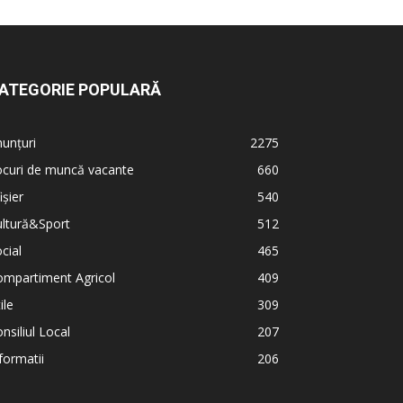
ATEGORIE POPULARĂ
unțuri
2275
ocuri de muncă vacante
660
ișier
540
ultură&Sport
512
cial
465
ompartiment Agricol
409
ile
309
nsiliul Local
207
formatii
206