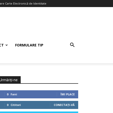
re Carte Electronică de Identitate
CT
FORMULARE TIP
Urmăriți-ne
0
Fani
ÎMI PLACE
0
Cititori
CONECTAȚI-VĂ