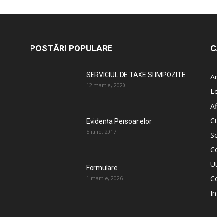
POSTĂRI POPULARE
C
SERVICIUL DE TAXE SI IMPOZITE
An
12 martie, 2020
L
Af
C
Evidența Persoanelor
5 iulie, 2017
So
C
Ut
Formulare
Co
1 martie, 2026
In