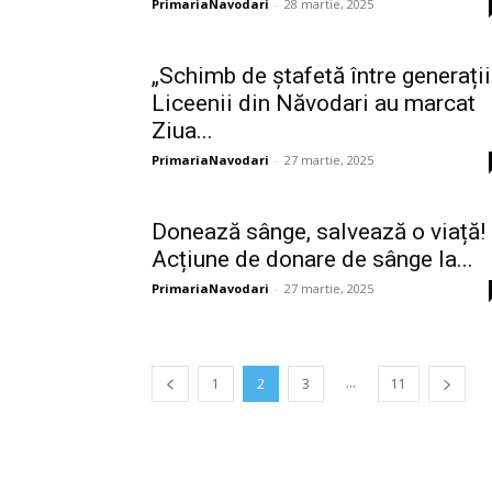
PrimariaNavodari
-
28 martie, 2025
„Schimb de ștafetă între generații
Liceenii din Năvodari au marcat
Ziua...
PrimariaNavodari
-
27 martie, 2025
Donează sânge, salvează o viață!
Acțiune de donare de sânge la...
PrimariaNavodari
-
27 martie, 2025
...
1
2
3
11