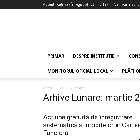
Autentificați-vă / Înregistrați-vă
E-Tax
Verificare Solici
PRIMAR
DESPRE INSTITUȚIE
CONS
MONITORUL OFICIAL LOCAL
PLĂȚI O
Acasă
2025
martie
Arhive Lunare: martie 
Acțiune gratuită de înregistrare
sistematică a imobilelor în Carte
Funciară