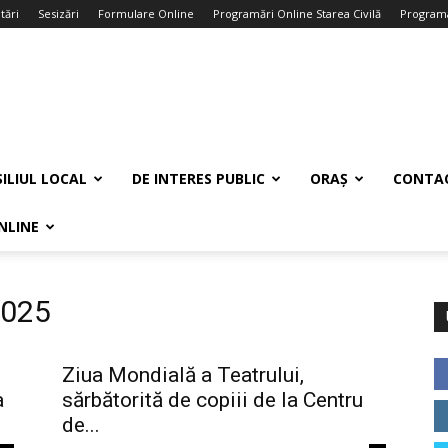
tări
Sesizări
Formulare Online
Programări Online Starea Civilă
Programa
ILIUL LOCAL
DE INTERES PUBLIC
ORAȘ
CONTA
NLINE
2025
Ziua Mondială a Teatrului,
a
sărbătorită de copiii de la Centru
de...