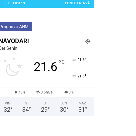
0
Cititori
CONECTAȚI-VĂ
Prognoza ANM
NĂVODARI
Cer Senin
°
21.6
°
C
21.6
°
21.6
78%
3.6m/s
0%
VIN
S
D
LUN
MAR
32
°
34
°
29
°
30
°
31
°