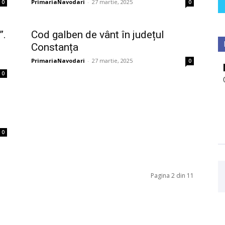
PrimariaNavodari
-
27 martie, 2025
0
0
”.
Cod galben de vânt în județul
Constanța
PrimariaNavodari
-
27 martie, 2025
0
0
0
Pagina 2 din 11