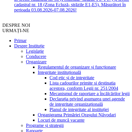
cadastral nr. 18 (Zona Ecluză- străzile E1-E5). Măsurători în
perioada 03.08.2026-07.08.2026!
DESPRE NOI
URMAȚI-NE
Primar
Despre Instituție
Legislație
Conducere
Organizare
Regulamentul de organizare și funcționare
Integritate instituțională
Cod etic și de integritate
Lista cadourilor primite si destinatia
acestora, conform Legii nr. 251/2004
Mecanismul de raportare a încălcărilor legii
Declarația privind asumarea unei agende
de integritate organizațională
Planul de integritate al instituției
Organigrama Primăriei Orașului Năvodari
Locuri de muncă vacante
Programe și strategii
Rapoarte