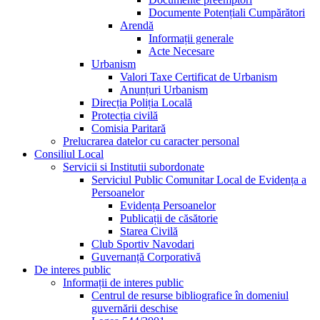
Documente Potențiali Cumpărători
Arendă
Informații generale
Acte Necesare
Urbanism
Valori Taxe Certificat de Urbanism
Anunțuri Urbanism
Direcția Poliția Locală
Protecția civilă
Comisia Paritară
Prelucrarea datelor cu caracter personal
Consiliul Local
Servicii si Institutii subordonate
Serviciul Public Comunitar Local de Evidența a
Persoanelor
Evidența Persoanelor
Publicații de căsătorie
Starea Civilă
Club Sportiv Navodari
Guvernanță Corporativă
De interes public
Informații de interes public
Centrul de resurse bibliografice în domeniul
guvernării deschise