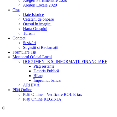
Alegeri Parlamentare 2020
Alegeri Locale 2020
Oraș
Date Istorice
Cetățeni de onoare
Orașul în imagini
Harta Orașului
Turism
Contact
Sesizări
Sugestii și Reclamații
Formulare Tip
Monitorul Oficial Local
DOCUMENTE ŞI INFORMAŢII FINANCIARE
Plăți restante
Datoria Publică
Bilanț
Împrumut bancar
ARHIVĂ
Plăți Online
Plăți Online – Verificare ROL E-tax
Plăți Online REGISTA
©