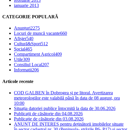
februarie 2013
ianuarie 2013
CATEGORIE POPULARĂ
Anunțuri
2275
Locuri de muncă vacante
660
Afișier
540
Cultură&Sport
512
Social
465
Compartiment Agricol
409
Utile
309
Consiliul Local
207
Informatii
206
Articole recente
COD GALBEN în Dobrogea și pe litoral. Avertizarea
meteorologilor este valabilă până în data de 08 august, ora
10:00
Situația datoriei publice întocmită la data de 30.06.2026
Publicații de căsătorie din 04.08.2026
Publicație de căsătorie din 03.08.2026
ANUNȚ DE INTERES pentru deținătorii imobilelor situate
în sector cadastral nr. 30 (Peninsula- străzile P6- P17) și sector