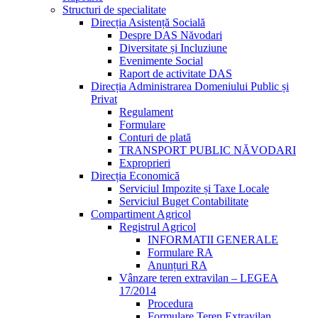
Structuri de specialitate
Direcția Asistență Socială
Despre DAS Năvodari
Diversitate și Incluziune
Evenimente Social
Raport de activitate DAS
Direcția Administrarea Domeniului Public și
Privat
Regulament
Formulare
Conturi de plată
TRANSPORT PUBLIC NĂVODARI
Exproprieri
Direcția Economică
Serviciul Impozite și Taxe Locale
Serviciul Buget Contabilitate
Compartiment Agricol
Registrul Agricol
INFORMATII GENERALE
Formulare RA
Anunțuri RA
Vânzare teren extravilan – LEGEA
17/2014
Procedura
Formulare Teren Extravilan