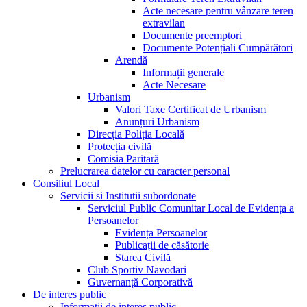
Acte necesare pentru vânzare teren
extravilan
Documente preemptori
Documente Potențiali Cumpărători
Arendă
Informații generale
Acte Necesare
Urbanism
Valori Taxe Certificat de Urbanism
Anunțuri Urbanism
Direcția Poliția Locală
Protecția civilă
Comisia Paritară
Prelucrarea datelor cu caracter personal
Consiliul Local
Servicii si Institutii subordonate
Serviciul Public Comunitar Local de Evidența a
Persoanelor
Evidența Persoanelor
Publicații de căsătorie
Starea Civilă
Club Sportiv Navodari
Guvernanță Corporativă
De interes public
Informații de interes public