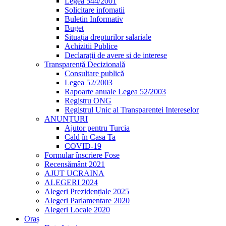
Legea 544/2001
Solicitare infomatii
Buletin Informativ
Buget
Situația drepturilor salariale
Achizitii Publice
Declarații de avere si de interese
Transparență Decizională
Consultare publică
Legea 52/2003
Rapoarte anuale Legea 52/2003
Registru ONG
Registrul Unic al Transparentei Intereselor
ANUNȚURI
Ajutor pentru Turcia
Cald în Casa Ta
COVID-19
Formular înscriere Fose
Recensământ 2021
AJUT UCRAINA
ALEGERI 2024
Alegeri Prezidențiale 2025
Alegeri Parlamentare 2020
Alegeri Locale 2020
Oraș