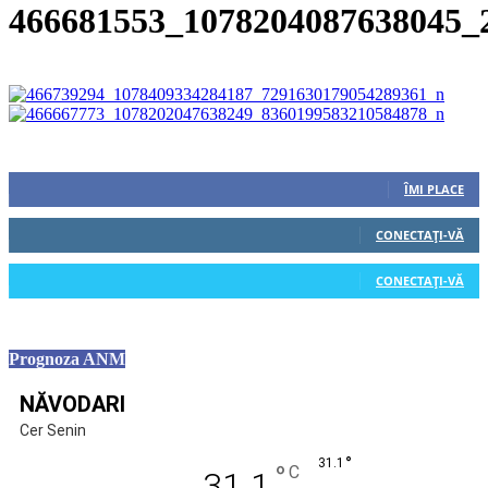
466681553_1078204087638045_
Urmăriți-ne
0
Fani
ÎMI PLACE
0
Cititori
CONECTAȚI-VĂ
0
Cititori
CONECTAȚI-VĂ
Prognoza ANM
NĂVODARI
Cer Senin
°
31.1
°
C
31.1