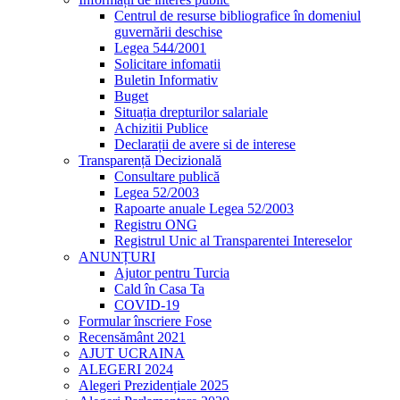
Centrul de resurse bibliografice în domeniul
guvernării deschise
Legea 544/2001
Solicitare infomatii
Buletin Informativ
Buget
Situația drepturilor salariale
Achizitii Publice
Declarații de avere si de interese
Transparență Decizională
Consultare publică
Legea 52/2003
Rapoarte anuale Legea 52/2003
Registru ONG
Registrul Unic al Transparentei Intereselor
ANUNȚURI
Ajutor pentru Turcia
Cald în Casa Ta
COVID-19
Formular înscriere Fose
Recensământ 2021
AJUT UCRAINA
ALEGERI 2024
Alegeri Prezidențiale 2025