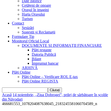
Date Istorice
Cetățeni de onoare
Orașul în imagini
Harta Orașului
Turism
Contact
Sesizări
Sugestii și Reclamații
Formulare Tip
Monitorul Oficial Local
DOCUMENTE ŞI INFORMAŢII FINANCIARE
Plăți restante
Datoria Publică
Bilanț
Împrumut bancar
ARHIVĂ
Plăți Online
Plăți Online – Verificare ROL E-tax
Plăți Online REGISTA
Acasă
14 noiembrie, „Ziua Dobrogei”, prilej de sărbătoare în școlile
din Năvodari
466681553_1078204087638045_2183245581060704589_n