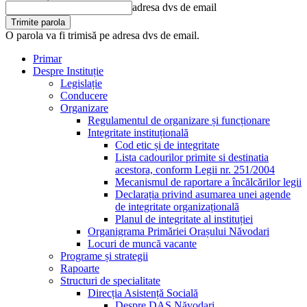
adresa dvs de email
O parola va fi trimisă pe adresa dvs de email.
Primar
Despre Instituție
Legislație
Conducere
Organizare
Regulamentul de organizare și funcționare
Integritate instituțională
Cod etic și de integritate
Lista cadourilor primite si destinatia
acestora, conform Legii nr. 251/2004
Mecanismul de raportare a încălcărilor legii
Declarația privind asumarea unei agende
de integritate organizațională
Planul de integritate al instituției
Organigrama Primăriei Orașului Năvodari
Locuri de muncă vacante
Programe și strategii
Rapoarte
Structuri de specialitate
Direcția Asistență Socială
Despre DAS Năvodari