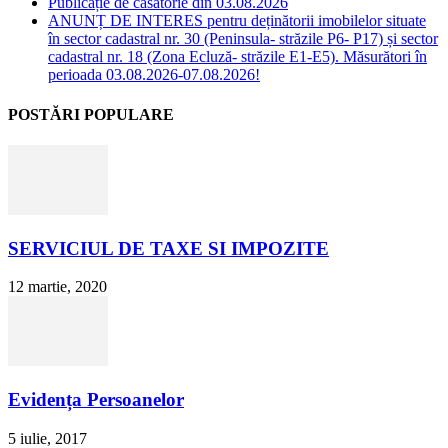
Publicație de căsătorie din 03.08.2026
ANUNȚ DE INTERES pentru deținătorii imobilelor situate
în sector cadastral nr. 30 (Peninsula- străzile P6- P17) și sector
cadastral nr. 18 (Zona Ecluză- străzile E1-E5). Măsurători în
perioada 03.08.2026-07.08.2026!
POSTĂRI POPULARE
SERVICIUL DE TAXE SI IMPOZITE
12 martie, 2020
Evidența Persoanelor
5 iulie, 2017