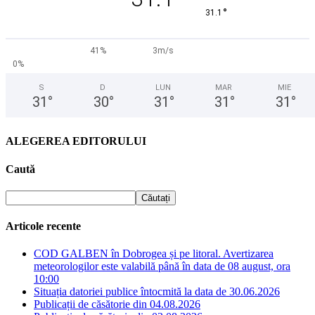
°
31.1
41%
3m/s
0%
S
D
LUN
MAR
MIE
31
°
30
°
31
°
31
°
31
°
ALEGEREA EDITORULUI
Caută
Articole recente
COD GALBEN în Dobrogea și pe litoral. Avertizarea
meteorologilor este valabilă până în data de 08 august, ora
10:00
Situația datoriei publice întocmită la data de 30.06.2026
Publicații de căsătorie din 04.08.2026