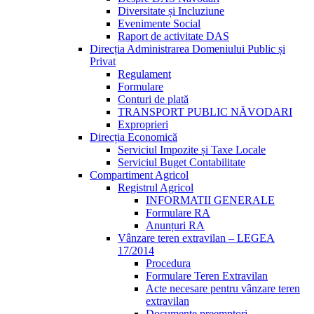
Diversitate și Incluziune
Evenimente Social
Raport de activitate DAS
Direcția Administrarea Domeniului Public și
Privat
Regulament
Formulare
Conturi de plată
TRANSPORT PUBLIC NĂVODARI
Exproprieri
Direcția Economică
Serviciul Impozite și Taxe Locale
Serviciul Buget Contabilitate
Compartiment Agricol
Registrul Agricol
INFORMATII GENERALE
Formulare RA
Anunțuri RA
Vânzare teren extravilan – LEGEA
17/2014
Procedura
Formulare Teren Extravilan
Acte necesare pentru vânzare teren
extravilan
Documente preemptori