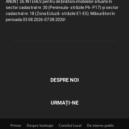
ANUNȚ DE INTERES pentru deținătorii imobilelor situate în
sector cadastral nr. 30 (Peninsula- străzile P6- P17) și sector
cadastral nr. 18 (Zona Ecluză- străzile E1-E5). Măsurători în
perioada 03.08.2026-07.08.2026!
DESPRE NOI
URMAȚI-NE
Primar
Despre Instituție
Consiliul Local
De interes public