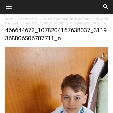
Acasă
14 noiembrie, „Ziua Dobrogei”, prilej de sărbătoare în școlile din
Năvodari
466644672_1078204167638037_3119368806506707711_n
466644672_1078204167638037_3119
368806506707711_n