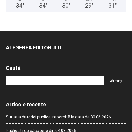
34
°
34
°
30
°
29
°
31
°
ALEGEREA EDITORULUI
Caută
Articole recente
Situația datoriei publice întocmită la data de 30.06.2026
Publicații de căsătorie din 04.08.2026