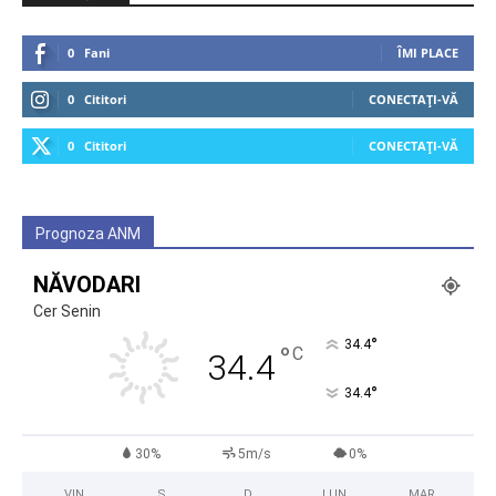
0
Fani
ÎMI PLACE
0
Cititori
CONECTAȚI-VĂ
0
Cititori
CONECTAȚI-VĂ
Prognoza ANM
NĂVODARI
Cer Senin
°
34.4
°
C
34.4
°
34.4
30%
5m/s
0%
VIN
S
D
LUN
MAR