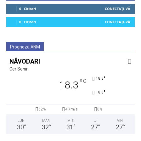
0
Cititori
CONECTAȚI-VĂ
0
Cititori
CONECTAȚI-VĂ
Prognoza ANM
NĂVODARI
Cer Senin
°
18.3
°
C
18.3
°
18.3
52%
4.7m/s
0%
LUN
MAR
MIE
J
VIN
30
°
32
°
31
°
27
°
27
°