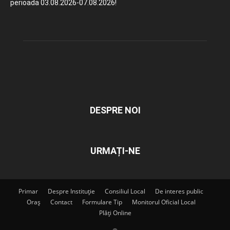
perioada 03.08.2026-07.08.2026!
DESPRE NOI
URMAȚI-NE
Primar
Despre Instituție
Consiliul Local
De interes public
Oraș
Contact
Formulare Tip
Monitorul Oficial Local
Plăți Online