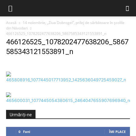
Acasă
14 noiembrie, „Ziua Dobrogei”, prilej de sărbătoare în școlile
din Năvodari
466126525_1078202477638206_5867585343121553891_n
466126525_1078202477638206_5867
585343121553891_n
Urmăriți-ne
0
Fani
ÎMI PLACE