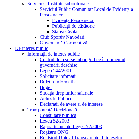
Servicii si Institutii subordonate
Serviciul Public Comunitar Local de Evidența a
Persoanelor
Evidența Persoanelor
Publicații de căsătorie
Starea Civilă
Club Sportiv Navodari
Guvernanță Corporativă
De interes public
Informații de interes public
Centrul de resurse bibliografice în domeniul
guvernării deschise
Legea 544/2001
Solicitare infomatii
Buletin Informativ
Buget
Situația drepturilor salariale
Achizitii Publice
Declarații de avere si de interese
Transparență Decizională
Consultare publică
Legea 52/2003
Rapoarte anuale Legea 52/2003
Registru ONG
Registrul Unic al Transparentei Intereselor