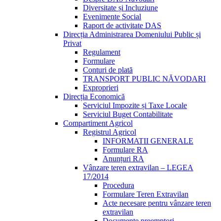
Diversitate și Incluziune
Evenimente Social
Raport de activitate DAS
Direcția Administrarea Domeniului Public și
Privat
Regulament
Formulare
Conturi de plată
TRANSPORT PUBLIC NĂVODARI
Exproprieri
Direcția Economică
Serviciul Impozite și Taxe Locale
Serviciul Buget Contabilitate
Compartiment Agricol
Registrul Agricol
INFORMATII GENERALE
Formulare RA
Anunțuri RA
Vânzare teren extravilan – LEGEA
17/2014
Procedura
Formulare Teren Extravilan
Acte necesare pentru vânzare teren
extravilan
Documente preemptori