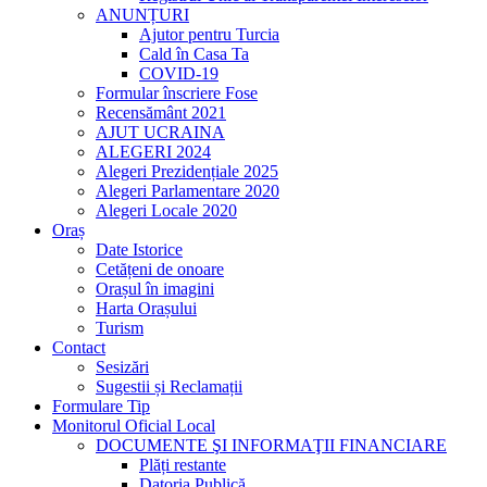
ANUNȚURI
Ajutor pentru Turcia
Cald în Casa Ta
COVID-19
Formular înscriere Fose
Recensământ 2021
AJUT UCRAINA
ALEGERI 2024
Alegeri Prezidențiale 2025
Alegeri Parlamentare 2020
Alegeri Locale 2020
Oraș
Date Istorice
Cetățeni de onoare
Orașul în imagini
Harta Orașului
Turism
Contact
Sesizări
Sugestii și Reclamații
Formulare Tip
Monitorul Oficial Local
DOCUMENTE ŞI INFORMAŢII FINANCIARE
Plăți restante
Datoria Publică