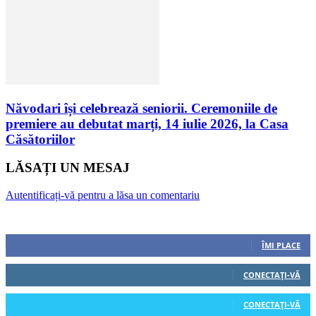
Năvodari își celebrează seniorii. Ceremoniile de
premiere au debutat marți, 14 iulie 2026, la Casa
Căsătoriilor
LĂSAȚI UN MESAJ
Autentificați-vă pentru a lăsa un comentariu
Urmăriți-ne
0
Fani
ÎMI PLACE
0
Cititori
CONECTAȚI-VĂ
0
Cititori
CONECTAȚI-VĂ