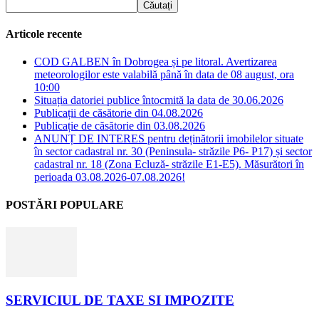
Articole recente
COD GALBEN în Dobrogea și pe litoral. Avertizarea
meteorologilor este valabilă până în data de 08 august, ora
10:00
Situația datoriei publice întocmită la data de 30.06.2026
Publicații de căsătorie din 04.08.2026
Publicație de căsătorie din 03.08.2026
ANUNȚ DE INTERES pentru deținătorii imobilelor situate
în sector cadastral nr. 30 (Peninsula- străzile P6- P17) și sector
cadastral nr. 18 (Zona Ecluză- străzile E1-E5). Măsurători în
perioada 03.08.2026-07.08.2026!
POSTĂRI POPULARE
SERVICIUL DE TAXE SI IMPOZITE