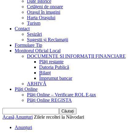
Date Istorice
Cetățeni de onoare
Orașul în imagini
Harta Orașului
Turism
Contact
Sesizări
Sugestii și Reclamații
Formulare Tip
Monitorul Oficial Local
DOCUMENTE ŞI INFORMAŢII FINANCIARE
Plăți restante
Datoria Publică
Bilanț
Împrumut bancar
ARHIVĂ
Plăți Online
Plăți Online – Verificare ROL E-tax
Plăți Online REGISTA
Acasă
Anunțuri
Zilele recoltei la Năvodari
Anunțuri