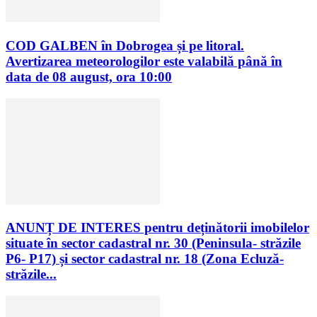
COD GALBEN în Dobrogea și pe litoral.
Avertizarea meteorologilor este valabilă până în
data de 08 august, ora 10:00
ANUNȚ DE INTERES pentru deținătorii imobilelor
situate în sector cadastral nr. 30 (Peninsula- străzile
P6- P17) și sector cadastral nr. 18 (Zona Ecluză-
străzile...