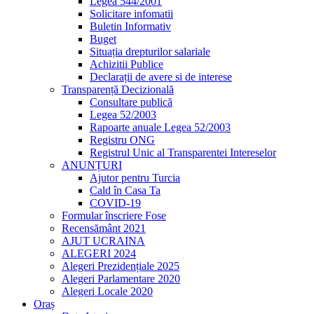
Legea 544/2001
Solicitare infomatii
Buletin Informativ
Buget
Situația drepturilor salariale
Achizitii Publice
Declarații de avere si de interese
Transparență Decizională
Consultare publică
Legea 52/2003
Rapoarte anuale Legea 52/2003
Registru ONG
Registrul Unic al Transparentei Intereselor
ANUNȚURI
Ajutor pentru Turcia
Cald în Casa Ta
COVID-19
Formular înscriere Fose
Recensământ 2021
AJUT UCRAINA
ALEGERI 2024
Alegeri Prezidențiale 2025
Alegeri Parlamentare 2020
Alegeri Locale 2020
Oraș