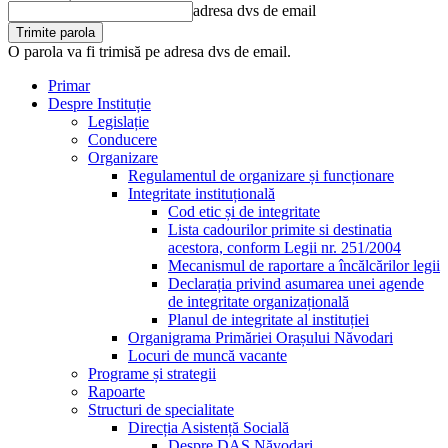
adresa dvs de email
O parola va fi trimisă pe adresa dvs de email.
Primar
Despre Instituție
Legislație
Conducere
Organizare
Regulamentul de organizare și funcționare
Integritate instituțională
Cod etic și de integritate
Lista cadourilor primite si destinatia
acestora, conform Legii nr. 251/2004
Mecanismul de raportare a încălcărilor legii
Declarația privind asumarea unei agende
de integritate organizațională
Planul de integritate al instituției
Organigrama Primăriei Orașului Năvodari
Locuri de muncă vacante
Programe și strategii
Rapoarte
Structuri de specialitate
Direcția Asistență Socială
Despre DAS Năvodari