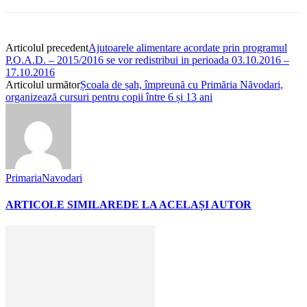
Articolul precedent
Ajutoarele alimentare acordate prin programul
P.O.A.D. – 2015/2016 se vor redistribui in perioada 03.10.2016 –
17.10.2016
Articolul următor
Școala de șah, împreună cu Primăria Năvodari,
organizează cursuri pentru copii între 6 și 13 ani
PrimariaNavodari
ARTICOLE SIMILARE
DE LA ACELAȘI AUTOR