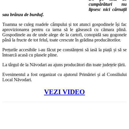
cumpărături nu
lipsesc nici cârnații
sau brânza de burduf.
Toamna se culeg roadele câmpului și tot atunci gospodinele își fac
aprovizionarea pentru ca iarna să le găsească cu cămara plină.
Gospodinele au de unde alege de la cartofi, conopidă sau gogonele
până la fructe de tot felul, toate crescute în grădina producătorilor.
Prețurile accesibile i-au făcut pe constănțeni să iasă la piață și să se
întoarcă acasă cu plasele pline.
La târgul de la Năvodari au ajuns producători din toate județele țării.
Evenimentul a fost organizat cu ajutorul Primăriei și al Consiliului
Local Năvodari.
VEZI VIDEO