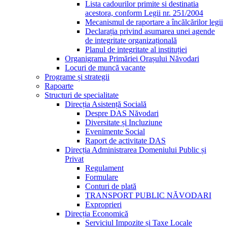
Lista cadourilor primite si destinatia
acestora, conform Legii nr. 251/2004
Mecanismul de raportare a încălcărilor legii
Declarația privind asumarea unei agende
de integritate organizațională
Planul de integritate al instituției
Organigrama Primăriei Orașului Năvodari
Locuri de muncă vacante
Programe și strategii
Rapoarte
Structuri de specialitate
Direcția Asistență Socială
Despre DAS Năvodari
Diversitate și Incluziune
Evenimente Social
Raport de activitate DAS
Direcția Administrarea Domeniului Public și
Privat
Regulament
Formulare
Conturi de plată
TRANSPORT PUBLIC NĂVODARI
Exproprieri
Direcția Economică
Serviciul Impozite și Taxe Locale