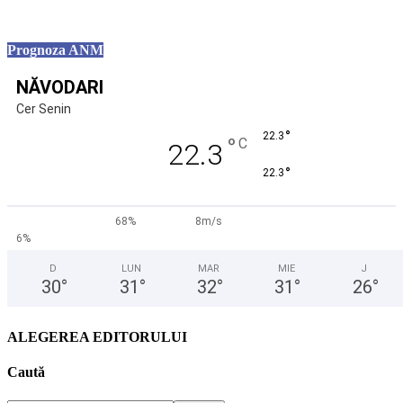
Prognoza ANM
NĂVODARI
Cer Senin
°
22.3
°
C
22.3
°
22.3
68%
8m/s
6%
D
LUN
MAR
MIE
J
30
°
31
°
32
°
31
°
26
°
ALEGEREA EDITORULUI
Caută