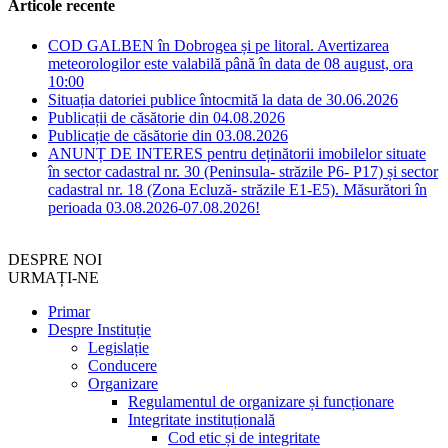
Articole recente
COD GALBEN în Dobrogea și pe litoral. Avertizarea
meteorologilor este valabilă până în data de 08 august, ora
10:00
Situația datoriei publice întocmită la data de 30.06.2026
Publicații de căsătorie din 04.08.2026
Publicație de căsătorie din 03.08.2026
ANUNȚ DE INTERES pentru deținătorii imobilelor situate
în sector cadastral nr. 30 (Peninsula- străzile P6- P17) și sector
cadastral nr. 18 (Zona Ecluză- străzile E1-E5). Măsurători în
perioada 03.08.2026-07.08.2026!
DESPRE NOI
URMAȚI-NE
Primar
Despre Instituție
Legislație
Conducere
Organizare
Regulamentul de organizare și funcționare
Integritate instituțională
Cod etic și de integritate