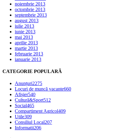
noiembrie 2013
octombrie 2013
septembrie 2013
august 2013
iulie 2013
iunie 2013
mai 2013
aprilie 2013
martie 2013
februarie 2013
ianuarie 2013
CATEGORIE POPULARĂ
Anunțuri
2275
Locuri de muncă vacante
660
Afișier
540
Cultură&Sport
512
Social
465
Compartiment Agricol
409
Utile
309
Consiliul Local
207
Informatii
206