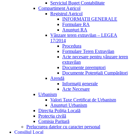
Serviciul Buget Contabilitate
Compartiment Agricol
Registrul Agricol
INFORMATII GENERALE
Formulare RA
Anunțuri RA
Vânzare teren extravilan – LEGEA
17/2014
Procedura
Formulare Teren Extravilan
Acte necesare pentru vânzare teren
extravilan
Documente preemptori
Documente Potențiali Cumpărători
Arendă
Informații generale
Acte Necesare
Urbanism
Valori Taxe Certificat de Urbanism
Anunțuri Urbanism
Direcția Poliția Locală
Protecția civilă
Comisia Paritară
Prelucrarea datelor cu caracter personal
Consiliul Local