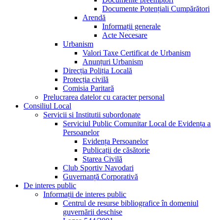
Documente Potențiali Cumpărători
Arendă
Informații generale
Acte Necesare
Urbanism
Valori Taxe Certificat de Urbanism
Anunțuri Urbanism
Direcția Poliția Locală
Protecția civilă
Comisia Paritară
Prelucrarea datelor cu caracter personal
Consiliul Local
Servicii si Institutii subordonate
Serviciul Public Comunitar Local de Evidența a
Persoanelor
Evidența Persoanelor
Publicații de căsătorie
Starea Civilă
Club Sportiv Navodari
Guvernanță Corporativă
De interes public
Informații de interes public
Centrul de resurse bibliografice în domeniul
guvernării deschise