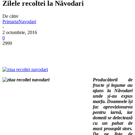
Zilele recoltei la Năvodari
De către
PrimariaNavodari
-
2 octombrie, 2016
0
2999
Producătorii de
fructe și legume au
ajuns la Năvodari
unde și-au expus
marfa. Doamnele își
fac aprovizionarea
pentru iarnă, iar
domnii se delectează
cu un pahar de
must proaspăt stors.
De pe lista de