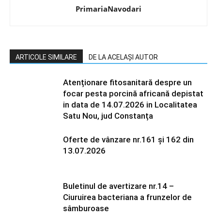
PrimariaNavodari
ARTICOLE SIMILARE
DE LA ACELAȘI AUTOR
Atenționare fitosanitară despre un
focar pesta porcină africană depistat
in data de 14.07.2026 in Localitatea
Satu Nou, jud Constanța
Oferte de vânzare nr.161 și 162 din
13.07.2026
Buletinul de avertizare nr.14 –
Ciuruirea bacteriana a frunzelor de
sâmburoase