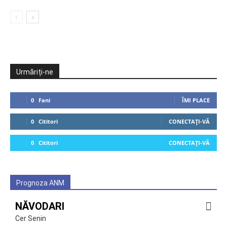
Urmăriți-ne
0
Fani
ÎMI PLACE
0
Cititori
CONECTAȚI-VĂ
0
Cititori
CONECTAȚI-VĂ
Prognoza ANM
NĂVODARI
Cer Senin