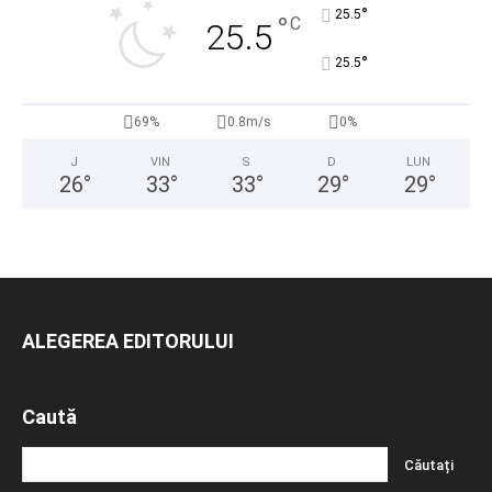
°
25.5
°
C
25.5
°
25.5
69%
0.8m/s
0%
J
VIN
S
D
LUN
26
°
33
°
33
°
29
°
29
°
ALEGEREA EDITORULUI
Caută