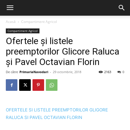
Acasă
Compartiment Agricol
Compartiment Agricol
Ofertele și listele
preemptorilor Glicore Raluca
și Pavel Octavian Florin
De către
PrimariaNavodari
-
29 octombrie, 2018
2163
0
OFERTELE SI LISTELE PREEMPTORILOR GLIGORE
RALUCA SI PAVEL OCTAVIAN FLORIN