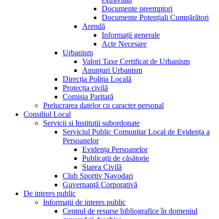
Documente preemptori
Documente Potențiali Cumpărători
Arendă
Informații generale
Acte Necesare
Urbanism
Valori Taxe Certificat de Urbanism
Anunțuri Urbanism
Direcția Poliția Locală
Protecția civilă
Comisia Paritară
Prelucrarea datelor cu caracter personal
Consiliul Local
Servicii si Institutii subordonate
Serviciul Public Comunitar Local de Evidența a
Persoanelor
Evidența Persoanelor
Publicații de căsătorie
Starea Civilă
Club Sportiv Navodari
Guvernanță Corporativă
De interes public
Informații de interes public
Centrul de resurse bibliografice în domeniul