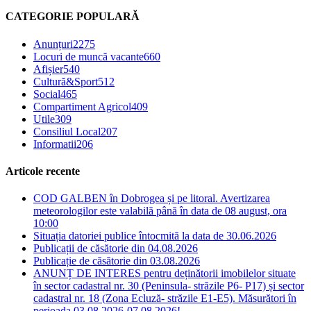
CATEGORIE POPULARĂ
Anunțuri
2275
Locuri de muncă vacante
660
Afișier
540
Cultură&Sport
512
Social
465
Compartiment Agricol
409
Utile
309
Consiliul Local
207
Informatii
206
Articole recente
COD GALBEN în Dobrogea și pe litoral. Avertizarea
meteorologilor este valabilă până în data de 08 august, ora
10:00
Situația datoriei publice întocmită la data de 30.06.2026
Publicații de căsătorie din 04.08.2026
Publicație de căsătorie din 03.08.2026
ANUNȚ DE INTERES pentru deținătorii imobilelor situate
în sector cadastral nr. 30 (Peninsula- străzile P6- P17) și sector
cadastral nr. 18 (Zona Ecluză- străzile E1-E5). Măsurători în
perioada 03.08.2026-07.08.2026!