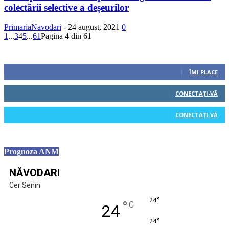
colectării selective a deșeurilor
PrimariaNavodari
-
24 august, 2021
0
1
...
3
4
5
...
61
Pagina 4 din 61
Urmăriți-ne
0
Fani
ÎMI PLACE
0
Cititori
CONECTAȚI-VĂ
0
Cititori
CONECTAȚI-VĂ
Prognoza ANM
NĂVODARI
Cer Senin
°
24
°
C
24
°
24