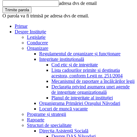
adresa dvs de email
O parola va fi trimisă pe adresa dvs de email.
Primar
Despre Instituție
Legislație
Conducere
Organizare
Regulamentul de organizare și funcționare
Integritate instituțională
Cod etic și de integritate
Lista cadourilor primite si destinatia
acestora, conform Legii nr. 251/2004
Mecanismul de raportare a încălcărilor legii
Declarația privind asumarea unei agende
de integritate organizațională
Planul de integritate al instituției
Organigrama Primăriei Orașului Năvodari
Locuri de muncă vacante
Programe și strategii
Rapoarte
Structuri de specialitate
Direcția Asistență Socială
Despre DAS Năvodari