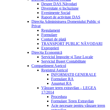
Despre DAS Năvodari
Diversitate și Incluziune
Evenimente Social
Raport de activitate DAS
Direcția Administrarea Domeniului Public și
Privat
Regulament
Formulare
Conturi de plată
TRANSPORT PUBLIC NĂVODARI
Exproprieri
Direcția Economică
Serviciul Impozite și Taxe Locale
Serviciul Buget Contabilitate
Compartiment Agricol
Registrul Agricol
INFORMATII GENERALE
Formulare RA
Anunțuri RA
Vânzare teren extravilan – LEGEA
17/2014
Procedura
Formulare Teren Extravilan
Acte necesare pentru vânzare teren
extravilan