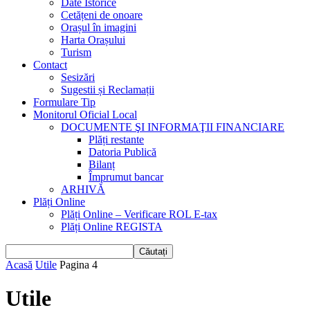
Date Istorice
Cetățeni de onoare
Orașul în imagini
Harta Orașului
Turism
Contact
Sesizări
Sugestii și Reclamații
Formulare Tip
Monitorul Oficial Local
DOCUMENTE ŞI INFORMAŢII FINANCIARE
Plăți restante
Datoria Publică
Bilanț
Împrumut bancar
ARHIVĂ
Plăți Online
Plăți Online – Verificare ROL E-tax
Plăți Online REGISTA
Acasă
Utile
Pagina 4
Utile