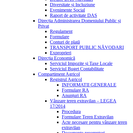
Diversitate și Incluziune
Evenimente Social
Raport de activitate DAS
Direcția Administrarea Domeniului Public și
Privat
Regulament
Formulare
Conturi de plată
TRANSPORT PUBLIC NĂVODARI
Exproprieri
Direcția Economică
Serviciul Impozite și Taxe Locale
Serviciul Buget Contabilitate
Compartiment Agricol
Registrul Agricol
INFORMATII GENERALE
Formulare RA
Anunțuri RA
Vânzare teren extravilan – LEGEA
17/2014
Procedura
Formulare Teren Extravilan
Acte necesare pentru vânzare teren
extravilan
Documente preemptori