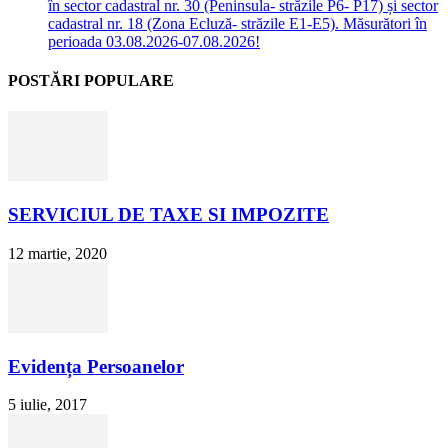
în sector cadastral nr. 30 (Peninsula- străzile P6- P17) și sector
cadastral nr. 18 (Zona Ecluză- străzile E1-E5). Măsurători în
perioada 03.08.2026-07.08.2026!
POSTĂRI POPULARE
SERVICIUL DE TAXE SI IMPOZITE
12 martie, 2020
Evidența Persoanelor
5 iulie, 2017