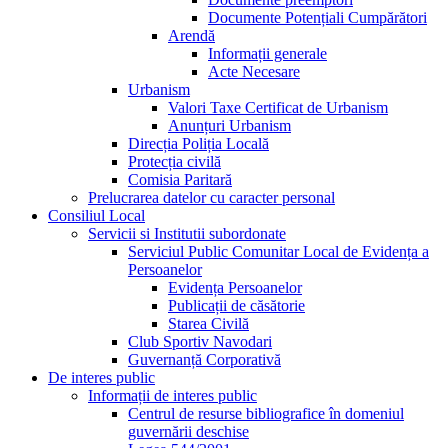
Documente Potențiali Cumpărători
Arendă
Informații generale
Acte Necesare
Urbanism
Valori Taxe Certificat de Urbanism
Anunțuri Urbanism
Direcția Poliția Locală
Protecția civilă
Comisia Paritară
Prelucrarea datelor cu caracter personal
Consiliul Local
Servicii si Institutii subordonate
Serviciul Public Comunitar Local de Evidența a
Persoanelor
Evidența Persoanelor
Publicații de căsătorie
Starea Civilă
Club Sportiv Navodari
Guvernanță Corporativă
De interes public
Informații de interes public
Centrul de resurse bibliografice în domeniul
guvernării deschise