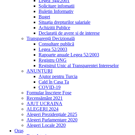
Legea 544/2001
Solicitare infomatii
Buletin Informativ
Buget
Situația drepturilor salariale
Achizitii Publice
Declarații de avere si de interese
Transparență Decizională
Consultare publică
Legea 52/2003
Rapoarte anuale Legea 52/2003
Registru ONG
Registrul Unic al Transparentei Intereselor
ANUNȚURI
Ajutor pentru Turcia
Cald în Casa Ta
COVID-19
Formular înscriere Fose
Recensământ 2021
AJUT UCRAINA
ALEGERI 2024
Alegeri Prezidențiale 2025
Alegeri Parlamentare 2020
Alegeri Locale 2020
Oraș