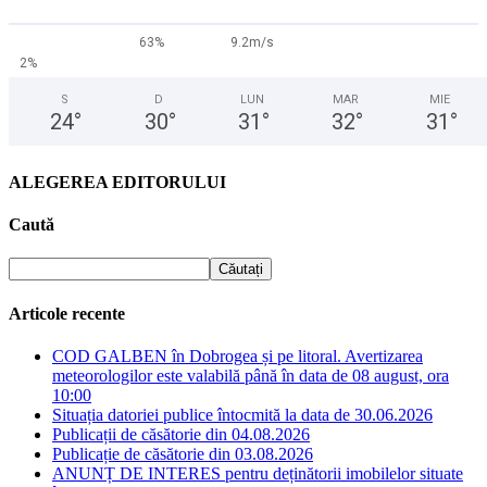
63%
9.2m/s
2%
S
D
LUN
MAR
MIE
24
°
30
°
31
°
32
°
31
°
ALEGEREA EDITORULUI
Caută
Articole recente
COD GALBEN în Dobrogea și pe litoral. Avertizarea
meteorologilor este valabilă până în data de 08 august, ora
10:00
Situația datoriei publice întocmită la data de 30.06.2026
Publicații de căsătorie din 04.08.2026
Publicație de căsătorie din 03.08.2026
ANUNȚ DE INTERES pentru deținătorii imobilelor situate