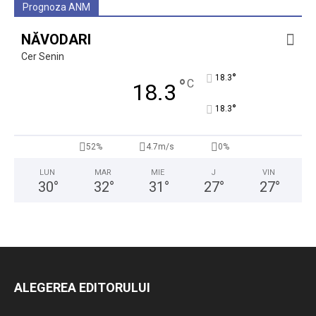
Prognoza ANM
NĂVODARI
Cer Senin
°
18.3
°
C
18.3
°
18.3
52%
4.7m/s
0%
LUN
MAR
MIE
J
VIN
30
°
32
°
31
°
27
°
27
°
ALEGEREA EDITORULUI