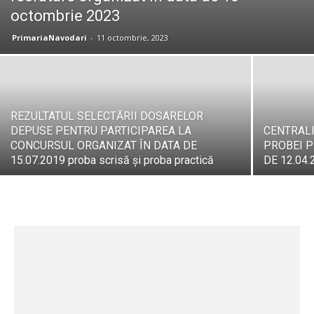
octombrie 2023
PrimariaNavodari
-
11 octombrie, 2023
REZULTATUL SELECTĂRII DOSARELOR
DEPUSE PENTRU PARTICIPAREA LA
CENTRAL
CONCURSUL ORGANIZAT ÎN DATA DE
PROBEI P
15.07.2019 proba scrisă și proba practică
DE 12.04.2