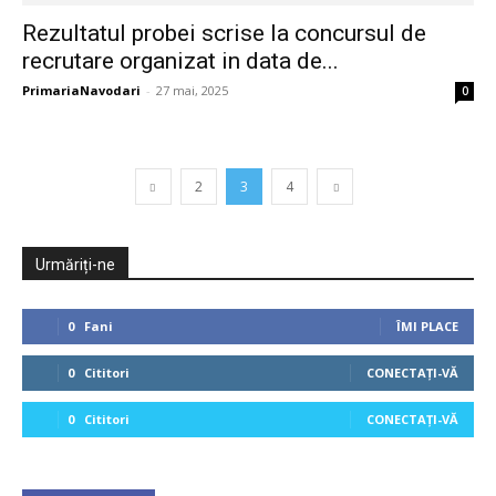
Rezultatul probei scrise la concursul de
recrutare organizat in data de...
PrimariaNavodari
-
27 mai, 2025
0
2
3
4
Urmăriți-ne
0
Fani
ÎMI PLACE
0
Cititori
CONECTAȚI-VĂ
0
Cititori
CONECTAȚI-VĂ