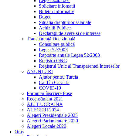
Legea 544/2001
Solicitare infomatii
Buletin Informativ
Buget
Situația drepturilor salariale
Achizitii Publice
Declarații de avere si de interese
Transparență Decizională
Consultare publică
Legea 52/2003
Rapoarte anuale Legea 52/2003
Registru ONG
Registrul Unic al Transparentei Intereselor
ANUNȚURI
Ajutor pentru Turcia
Cald în Casa Ta
COVID-19
Formular înscriere Fose
Recensământ 2021
AJUT UCRAINA
ALEGERI 2024
Alegeri Prezidențiale 2025
Alegeri Parlamentare 2020
Alegeri Locale 2020
Oraș