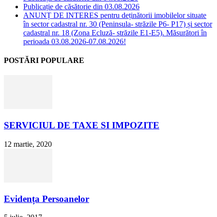
Publicație de căsătorie din 03.08.2026
ANUNȚ DE INTERES pentru deținătorii imobilelor situate
în sector cadastral nr. 30 (Peninsula- străzile P6- P17) și sector
cadastral nr. 18 (Zona Ecluză- străzile E1-E5). Măsurători în
perioada 03.08.2026-07.08.2026!
POSTĂRI POPULARE
SERVICIUL DE TAXE SI IMPOZITE
12 martie, 2020
Evidența Persoanelor