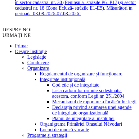
în sector cadastral nr. 30 (Peninsula- străzile P6- P17) și sector
cadastral nr. 18 (Zona Ecluză- străzile E1-E5). Măsurători în
perioada 03.08.2026-07.08.2026!
DESPRE NOI
URMAȚI-NE
Primar
Despre Instituție
Legislație
Conducere
Organizare
Regulamentul de organizare și funcționare
Integritate instituțională
Cod etic și de integritate
Lista cadourilor primite si destinatia
acestora, conform Legii nr. 251/2004
Mecanismul de raportare a încălcărilor legii
Declarația privind asumarea unei agende
de integritate organizațională
Planul de integritate al instituției
Organigrama Primăriei Orașului Năvodari
Locuri de muncă vacante
Programe și strategii