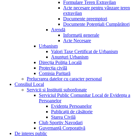
Formulare Teren Extravilan
Acte necesare pentru vânzare teren
extravilan
Documente preemptori
Documente Potențiali Cumpărători
Arendă
Informații generale
Acte Necesare
Urbanism
Valori Taxe Certificat de Urbanism
Anunțuri Urbanism
Direcția Poliția Locală
Protecția civilă
Comisia Paritară
Prelucrarea datelor cu caracter personal
Consiliul Local
Servicii si Institutii subordonate
Serviciul Public Comunitar Local de Evidența a
Persoanelor
Evidența Persoanelor
Publicații de căsătorie
Starea Civilă
Club Sportiv Navodari
Guvernanță Corporativă
De interes public