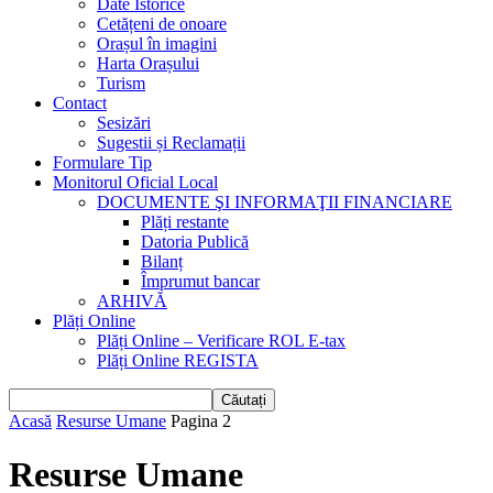
Date Istorice
Cetățeni de onoare
Orașul în imagini
Harta Orașului
Turism
Contact
Sesizări
Sugestii și Reclamații
Formulare Tip
Monitorul Oficial Local
DOCUMENTE ŞI INFORMAŢII FINANCIARE
Plăți restante
Datoria Publică
Bilanț
Împrumut bancar
ARHIVĂ
Plăți Online
Plăți Online – Verificare ROL E-tax
Plăți Online REGISTA
Acasă
Resurse Umane
Pagina 2
Resurse Umane