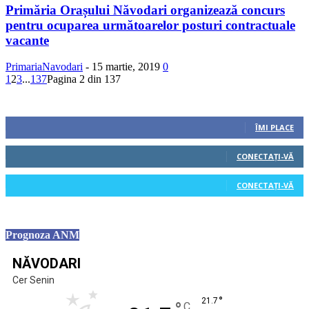
Primăria Orașului Năvodari organizează concurs
pentru ocuparea următoarelor posturi contractuale
vacante
PrimariaNavodari
-
15 martie, 2019
0
1
2
3
...
137
Pagina 2 din 137
Urmăriți-ne
0
Fani
ÎMI PLACE
0
Cititori
CONECTAȚI-VĂ
0
Cititori
CONECTAȚI-VĂ
Prognoza ANM
NĂVODARI
Cer Senin
°
21.7
C