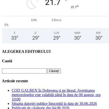
°
21.7
°
21.7
64%
3.8m/s
0%
S
D
LUN
MAR
MIE
33
°
29
°
29
°
30
°
30
°
ALEGEREA EDITORULUI
Caută
Articole recente
COD GALBEN în Dobrogea și pe litoral. Avertizarea
meteorologilor este valabilă până în data de 08 august, ora
10:00
Situația datoriei publice întocmită la data de 30.06.2026
Publicații de căsătorie din 04.08.2026