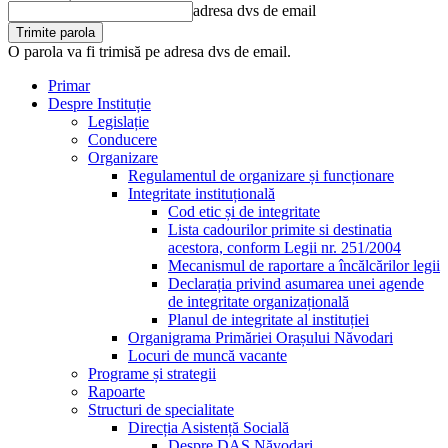
adresa dvs de email
O parola va fi trimisă pe adresa dvs de email.
Primar
Despre Instituție
Legislație
Conducere
Organizare
Regulamentul de organizare și funcționare
Integritate instituțională
Cod etic și de integritate
Lista cadourilor primite si destinatia
acestora, conform Legii nr. 251/2004
Mecanismul de raportare a încălcărilor legii
Declarația privind asumarea unei agende
de integritate organizațională
Planul de integritate al instituției
Organigrama Primăriei Orașului Năvodari
Locuri de muncă vacante
Programe și strategii
Rapoarte
Structuri de specialitate
Direcția Asistență Socială
Despre DAS Năvodari