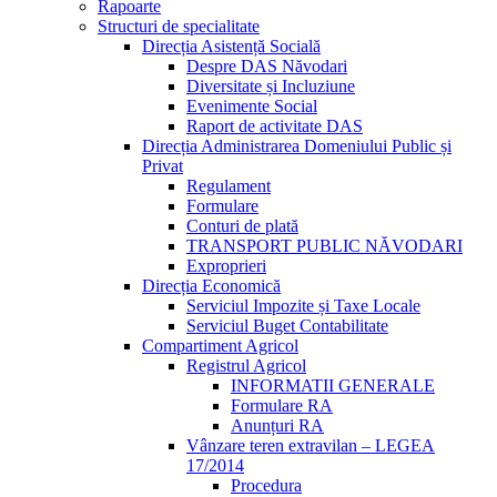
Rapoarte
Structuri de specialitate
Direcția Asistență Socială
Despre DAS Năvodari
Diversitate și Incluziune
Evenimente Social
Raport de activitate DAS
Direcția Administrarea Domeniului Public și
Privat
Regulament
Formulare
Conturi de plată
TRANSPORT PUBLIC NĂVODARI
Exproprieri
Direcția Economică
Serviciul Impozite și Taxe Locale
Serviciul Buget Contabilitate
Compartiment Agricol
Registrul Agricol
INFORMATII GENERALE
Formulare RA
Anunțuri RA
Vânzare teren extravilan – LEGEA
17/2014
Procedura