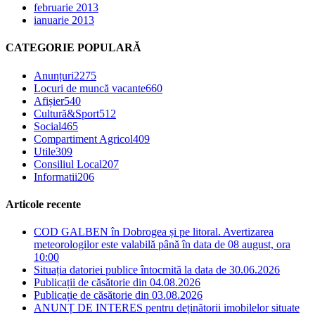
februarie 2013
ianuarie 2013
CATEGORIE POPULARĂ
Anunțuri
2275
Locuri de muncă vacante
660
Afișier
540
Cultură&Sport
512
Social
465
Compartiment Agricol
409
Utile
309
Consiliul Local
207
Informatii
206
Articole recente
COD GALBEN în Dobrogea și pe litoral. Avertizarea
meteorologilor este valabilă până în data de 08 august, ora
10:00
Situația datoriei publice întocmită la data de 30.06.2026
Publicații de căsătorie din 04.08.2026
Publicație de căsătorie din 03.08.2026
ANUNȚ DE INTERES pentru deținătorii imobilelor situate