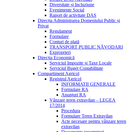
Diversitate și Incluziune
Evenimente Social
Raport de activitate DAS
Direcția Administrarea Domeniului Public și
Privat
Regulament
Formulare
Conturi de plată
TRANSPORT PUBLIC NĂVODARI
Exproprieri
Direcția Economică
Serviciul Impozite și Taxe Locale
Serviciul Buget Contabilitate
Compartiment Agricol
Registrul Agricol
INFORMATII GENERALE
Formulare RA
Anunțuri RA
Vânzare teren extravilan – LEGEA
17/2014
Procedura
Formulare Teren Extravilan
Acte necesare pentru vânzare teren
extravilan
Documente preemptori