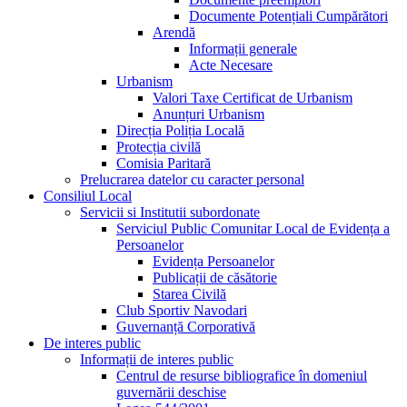
Documente Potențiali Cumpărători
Arendă
Informații generale
Acte Necesare
Urbanism
Valori Taxe Certificat de Urbanism
Anunțuri Urbanism
Direcția Poliția Locală
Protecția civilă
Comisia Paritară
Prelucrarea datelor cu caracter personal
Consiliul Local
Servicii si Institutii subordonate
Serviciul Public Comunitar Local de Evidența a
Persoanelor
Evidența Persoanelor
Publicații de căsătorie
Starea Civilă
Club Sportiv Navodari
Guvernanță Corporativă
De interes public
Informații de interes public
Centrul de resurse bibliografice în domeniul
guvernării deschise