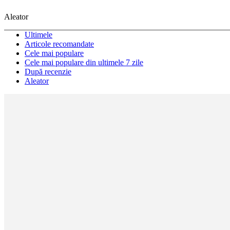
Aleator
Ultimele
Articole recomandate
Cele mai populare
Cele mai populare din ultimele 7 zile
După recenzie
Aleator