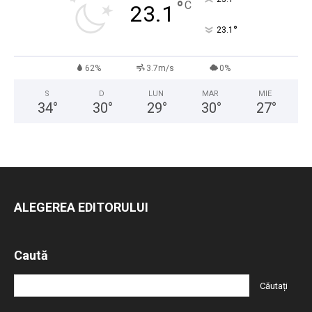
°
C
23.1
°
23.1
62%
3.7m/s
0%
S
D
LUN
MAR
MIE
34
°
30
°
29
°
30
°
27
°
ALEGEREA EDITORULUI
Caută