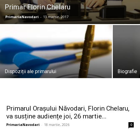
Primar Florin Chelaru
PrimariaNavodari
-
13 martie, 2017
Dispoziții ale primarului
Biografie
Primarul Orașului Năvodari, Florin Chelaru,
va susține audiențe joi, 26 martie...
PrimariaNavodari
-
18 martie, 2026
0