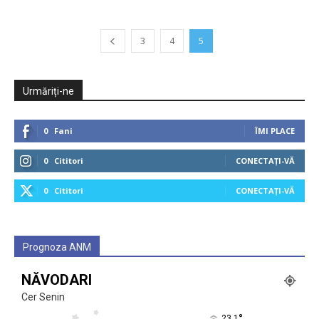
3
4
5
Urmăriți-ne
0
Fani
ÎMI PLACE
0
Cititori
CONECTAȚI-VĂ
0
Cititori
CONECTAȚI-VĂ
Prognoza ANM
NĂVODARI
Cer Senin
°
23.1