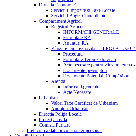
Direcția Economică
Serviciul Impozite și Taxe Locale
Serviciul Buget Contabilitate
Compartiment Agricol
Registrul Agricol
INFORMATII GENERALE
Formulare RA
Anunțuri RA
Vânzare teren extravilan – LEGEA 17/2014
Procedura
Formulare Teren Extravilan
Acte necesare pentru vânzare teren ex
Documente preemptori
Documente Potențiali Cumpărători
Arendă
Informații generale
Acte Necesare
Urbanism
Valori Taxe Certificat de Urbanism
Anunțuri Urbanism
Direcția Poliția Locală
Protecția civilă
Comisia Paritară
Prelucrarea datelor cu caracter personal
Consiliul Local