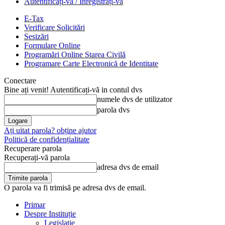
Autentificați-vă / Înregistrați-vă
E-Tax
Verificare Solicitări
Sesizări
Formulare Online
Programări Online Starea Civilă
Programare Carte Electronică de Identitate
Conectare
Bine ați venit! Autentificați-vă in contul dvs
numele dvs de utilizator
parola dvs
Ați uitat parola? obține ajutor
Politică de confidențialitate
Recuperare parola
Recuperați-vă parola
adresa dvs de email
O parola va fi trimisă pe adresa dvs de email.
Primar
Despre Instituție
Legislație