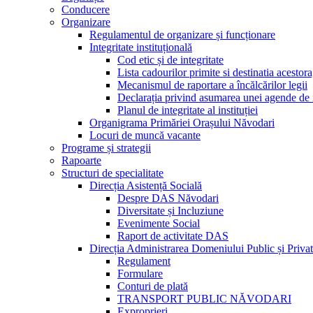
Conducere
Organizare
Regulamentul de organizare și funcționare
Integritate instituțională
Cod etic și de integritate
Lista cadourilor primite si destinatia acesto
Mecanismul de raportare a încălcărilor legii
Declarația privind asumarea unei agende de i
Planul de integritate al instituției
Organigrama Primăriei Orașului Năvodari
Locuri de muncă vacante
Programe și strategii
Rapoarte
Structuri de specialitate
Direcția Asistență Socială
Despre DAS Năvodari
Diversitate și Incluziune
Evenimente Social
Raport de activitate DAS
Direcția Administrarea Domeniului Public și Privat
Regulament
Formulare
Conturi de plată
TRANSPORT PUBLIC NĂVODARI
Exproprieri