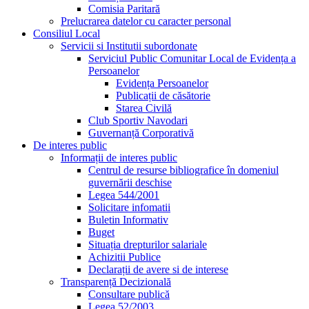
Comisia Paritară
Prelucrarea datelor cu caracter personal
Consiliul Local
Servicii si Institutii subordonate
Serviciul Public Comunitar Local de Evidența a
Persoanelor
Evidența Persoanelor
Publicații de căsătorie
Starea Civilă
Club Sportiv Navodari
Guvernanță Corporativă
De interes public
Informații de interes public
Centrul de resurse bibliografice în domeniul
guvernării deschise
Legea 544/2001
Solicitare infomatii
Buletin Informativ
Buget
Situația drepturilor salariale
Achizitii Publice
Declarații de avere si de interese
Transparență Decizională
Consultare publică
Legea 52/2003