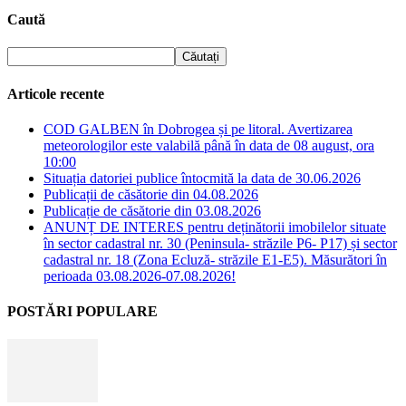
Caută
Articole recente
COD GALBEN în Dobrogea și pe litoral. Avertizarea
meteorologilor este valabilă până în data de 08 august, ora
10:00
Situația datoriei publice întocmită la data de 30.06.2026
Publicații de căsătorie din 04.08.2026
Publicație de căsătorie din 03.08.2026
ANUNȚ DE INTERES pentru deținătorii imobilelor situate
în sector cadastral nr. 30 (Peninsula- străzile P6- P17) și sector
cadastral nr. 18 (Zona Ecluză- străzile E1-E5). Măsurători în
perioada 03.08.2026-07.08.2026!
POSTĂRI POPULARE