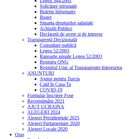
Legea 544/2001
Solicitare infomatii
Buletin Informativ
Buget
Situația drepturilor salariale
Achizitii Publice
Declarații de avere si de interese
Transparență Decizională
Consultare publică
Legea 52/2003
Rapoarte anuale Legea 52/2003
Registru ONG
Registrul Unic al Transparentei Intereselor
ANUNȚURI
Ajutor pentru Turcia
Cald în Casa Ta
COVID-19
Formular înscriere Fose
Recensământ 2021
AJUT UCRAINA
ALEGERI 2024
Alegeri Prezidențiale 2025
Alegeri Parlamentare 2020
Alegeri Locale 2020
Oraș