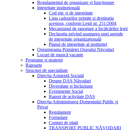
Regulamentul de organizare și funcționare
Integritate instituțională
Cod etic și de integritate
Lista cadourilor primite si destinatia
acestora, conform Legii nr. 251/2004
Mecanismul de raportare a încălcărilor legii
Declarația privind asumarea unei agende
de integritate organizațională
Planul de integritate al instituției
Organigrama Primăriei Orașului Năvodari
Locuri de muncă vacante
Programe și strategii
Rapoarte
Structuri de specialitate
Direcția Asistență Socială
Despre DAS Năvodari
Diversitate și Incluziune
Evenimente Social
Raport de activitate DAS
Direcția Administrarea Domeniului Public și
Privat
Regulament
Formulare
Conturi de plată
TRANSPORT PUBLIC NĂVODARI