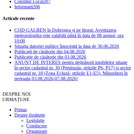
Consiliul Local
207
Informatii
206
Articole recente
COD GALBEN în Dobrogea și pe litoral. Avertizarea
meteorologilor este valabilă până în data de 08 august, ora
10:00
Situația datoriei publice întocmită la data de 30.06.2026
Publicații de căsătorie din 04.08.2026
Publicație de căsătorie din 03.08.2026
ANUNȚ DE INTERES pentru deținătorii imobilelor situate
în sector cadastral nr. 30 (Peninsula- străzile P6- P17) și sector
cadastral nr. 18 (Zona Ecluză- străzile E1-E5). Măsurători în
perioada 03.08.2026-07.08.2026!
DESPRE NOI
URMAȚI-NE
Primar
Despre Instituție
Legislație
Conducere
Organizare