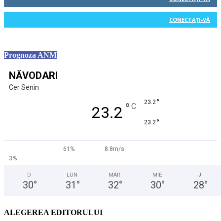
0
Cititori
CONECTAȚI-VĂ
Prognoza ANM
NĂVODARI
Cer Senin
°
23.2
°
C
23.2
°
23.2
61%
8.8m/s
3%
D
LUN
MAR
MIE
J
30
°
31
°
32
°
30
°
28
°
ALEGEREA EDITORULUI