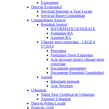
Exproprieri
Direcția Economică
Serviciul Impozite și Taxe Locale
Serviciul Buget Contabilitate
Compartiment Agricol
Registrul Agricol
INFORMATII GENERALE
Formulare RA
Anunțuri RA
Vânzare teren extravilan – LEGEA
17/2014
Procedura
Formulare Teren Extravilan
Acte necesare pentru vânzare teren
extravilan
Documente preemptori
Documente Potențiali Cumpărători
Arendă
Informații generale
Acte Necesare
Urbanism
Valori Taxe Certificat de Urbanism
Anunțuri Urbanism
Direcția Poliția Locală
Protecția civilă