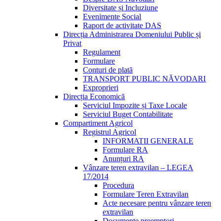
Diversitate și Incluziune
Evenimente Social
Raport de activitate DAS
Direcția Administrarea Domeniului Public și
Privat
Regulament
Formulare
Conturi de plată
TRANSPORT PUBLIC NĂVODARI
Exproprieri
Direcția Economică
Serviciul Impozite și Taxe Locale
Serviciul Buget Contabilitate
Compartiment Agricol
Registrul Agricol
INFORMATII GENERALE
Formulare RA
Anunțuri RA
Vânzare teren extravilan – LEGEA
17/2014
Procedura
Formulare Teren Extravilan
Acte necesare pentru vânzare teren
extravilan
Documente preemptori