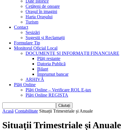
Date Istorice
Cetățeni de onoare
Orașul în imagini
Harta Orașului
Turism
Contact
Sesizări
Sugestii și Reclamații
Formulare Tip
Monitorul Oficial Local
DOCUMENTE ŞI INFORMAŢII FINANCIARE
Plăți restante
Datoria Publică
Bilanț
Împrumut bancar
ARHIVĂ
Plăți Online
Plăți Online – Verificare ROL E-tax
Plăți Online REGISTA
Acasă
Contabilitate
Situații Trimestriale și Anuale
Situații Trimestriale și Anuale