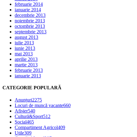
februarie 2014
ianuarie 2014
decembrie 2013
noiembrie 2013
octombrie 2013
septembrie 2013
august 2013
iulie 2013
iunie 2013
mai 2013
aprilie 2013
martie 2013
februarie 2013
ianuarie 2013
CATEGORIE POPULARĂ
Anunțuri
2275
Locuri de muncă vacante
660
Afișier
540
Cultură&Sport
512
Social
465
Compartiment Agricol
409
Utile
309