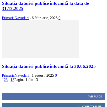
Situația datoriei publice întocmită la data de
31.12.2025
PrimariaNavodari
-
6 februarie, 2026
0
Situația datoriei publice întocmită la 30.06.2025
PrimariaNavodari
-
1 august, 2025
0
1
2
3
...
13
Pagina 1 din 13
Urmăriți-ne
0
Fani
ÎMI PLACE
0
Cititori
CONECTAȚI-VĂ