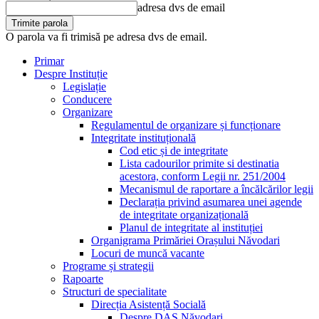
adresa dvs de email
O parola va fi trimisă pe adresa dvs de email.
Primar
Despre Instituție
Legislație
Conducere
Organizare
Regulamentul de organizare și funcționare
Integritate instituțională
Cod etic și de integritate
Lista cadourilor primite si destinatia
acestora, conform Legii nr. 251/2004
Mecanismul de raportare a încălcărilor legii
Declarația privind asumarea unei agende
de integritate organizațională
Planul de integritate al instituției
Organigrama Primăriei Orașului Năvodari
Locuri de muncă vacante
Programe și strategii
Rapoarte
Structuri de specialitate
Direcția Asistență Socială
Despre DAS Năvodari