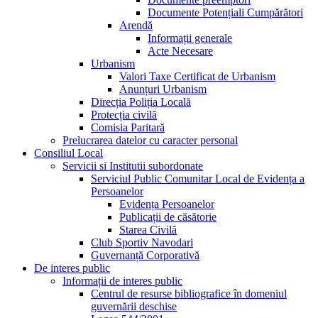
Documente Potențiali Cumpărători
Arendă
Informații generale
Acte Necesare
Urbanism
Valori Taxe Certificat de Urbanism
Anunțuri Urbanism
Direcția Poliția Locală
Protecția civilă
Comisia Paritară
Prelucrarea datelor cu caracter personal
Consiliul Local
Servicii si Institutii subordonate
Serviciul Public Comunitar Local de Evidența a
Persoanelor
Evidența Persoanelor
Publicații de căsătorie
Starea Civilă
Club Sportiv Navodari
Guvernanță Corporativă
De interes public
Informații de interes public
Centrul de resurse bibliografice în domeniul
guvernării deschise