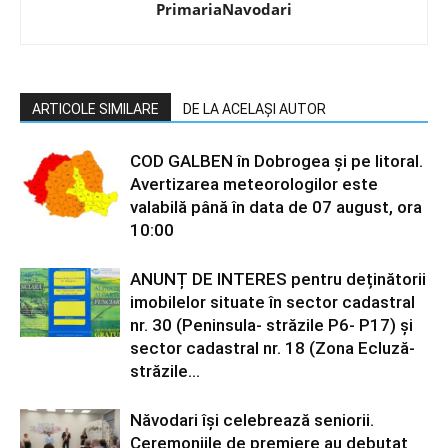
PrimariaNavodari
ARTICOLE SIMILARE
DE LA ACELAȘI AUTOR
COD GALBEN în Dobrogea și pe litoral.
Avertizarea meteorologilor este
valabilă până în data de 07 august, ora
10:00
ANUNȚ DE INTERES pentru deținătorii
imobilelor situate în sector cadastral
nr. 30 (Peninsula- străzile P6- P17) și
sector cadastral nr. 18 (Zona Ecluză-
străzile...
Năvodari își celebrează seniorii.
Ceremoniile de premiere au debutat