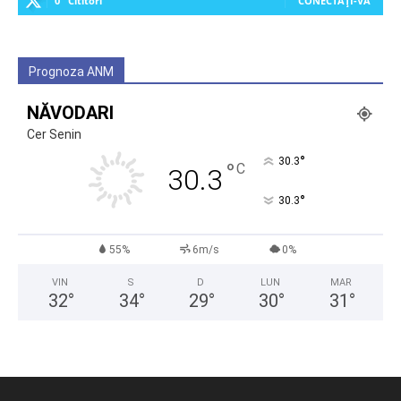
0
Cititori
CONECTAȚI-VĂ
Prognoza ANM
NĂVODARI
Cer Senin
°
30.3
°
C
30.3
°
30.3
55%
6m/s
0%
VIN
S
D
LUN
MAR
32
°
34
°
29
°
30
°
31
°