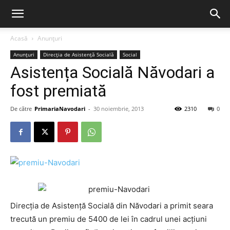
Acasă
Anunțuri
Anunțuri
Direcția de Asistență Socială
Social
Asistența Socială Năvodari a
fost premiată
De către
PrimariaNavodari
-
30 noiembrie, 2013
2310
0
Direcția de Asistență Socială din Năvodari a primit seara
trecută un premiu de 5400 de lei în cadrul unei acțiuni